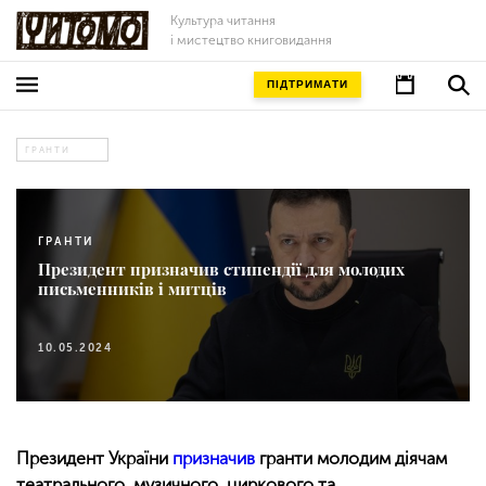
Культура читання
і мистецтво книговидання
ПІДТРИМАТИ
ГРАНТИ
ГРАНТИ
Президент призначив стипендії для молодих
письменників і митців
10.05.2024
Президент України
призначив
гранти молодим діячам
театрального, музичного, циркового та