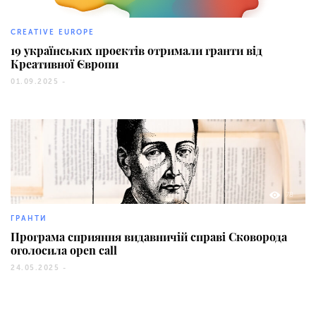
296
CREATIVE EUROPE
19 українських проєктів отримали гранти від
Креативної Європи
01.09.2025 -
78
ГРАНТИ
Програма сприяння видавничій справі Сковорода
оголосила open call
24.05.2025 -