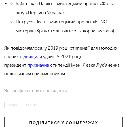
Бабін-Ткач Павло – мистецький проєкт «Фольк-
шоу «Перлина Україна»;
Петрусяк Іван – мистецький проєкт «ETNO-
містерія «Крізь століття» (фольклорна вистава).
Як повідомлялося, у 2019 році стипендії для молодих
вчених
підвищили
удвічі. У 2021 році
президент
призначив
стипендії імені Левка Лук’яненка
політв’язням і письменникам.
Чільне фото: сайт президента
НОВИНИ
ГРАНТИ
ПОДІЛИТИСЯ У СОЦМЕРЕЖАХ