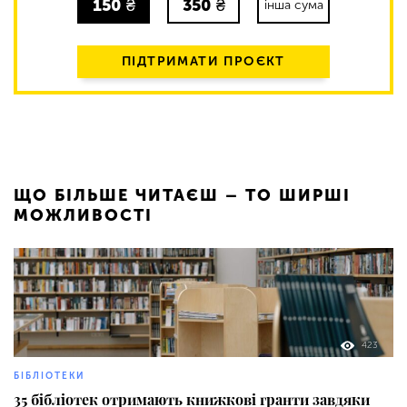
150
₴
350
₴
інша сума
ПІДТРИМАТИ ПРОЄКТ
ЩО БІЛЬШЕ ЧИТАЄШ – ТО ШИРШІ
МОЖЛИВОСТІ
423
БІБЛІОТЕКИ
35 бібліотек отримають книжкові гранти завдяки