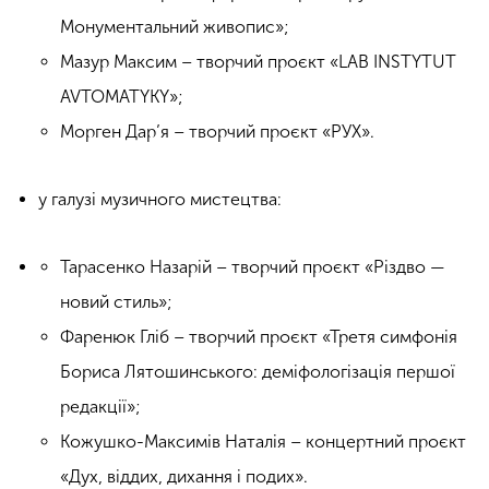
Монументальний живопис»;
Мазур Максим – творчий проєкт «LAВ INSTYTUT
AVTOMATYKY»;
Морген Дар’я – творчий проєкт «РУХ».
у галузі музичного мистецтва:
Тарасенко Назарій – творчий проєкт «Різдво —
новий стиль»;
Фаренюк Гліб – творчий проєкт «Третя симфонія
Бориса Лятошинського: деміфологізація першої
редакції»;
Кожушко-Максимів Наталія – концертний проєкт
«Дух, віддих, дихання і подих».