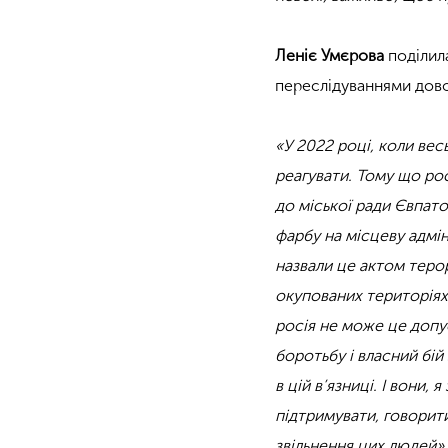
Леніє Умєрова
поділила
переслідуваннями дов
«У 2022 році, коли вес
реагувати. Тому що рос
до міської ради Євпато
фарбу на місцеву адмін
назвали це актом терори
окупованих територіях
росія не може це допус
боротьбу і власний бій
в цій в’язниці. І вони
підтримувати, говорити
звільнення цих людей»