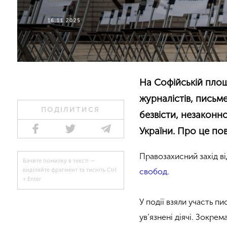
16.11.2025
На Софійській площі
журналістів, письме
ПОДІЛИТИСЯ
безвісти, незаконно
України. Про це по
Правозахисний захід ві
Бачите помилку в тексті —
свобод
.
виділяйте фрагмент та тисніть Ctrl
+ Enter
У події взяли участь п
ув’язнені діячі. Зокре