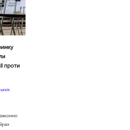
тримку
кли
ії проти
ьких
езаконно
айра»