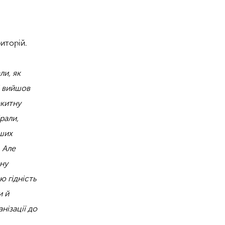
иторій.
ли, як
і вийшов
акитну
рали,
нших
 Але
сну
ю гідність
и й
нізації до