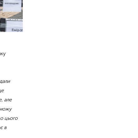
мку
адали
ще
е, але
 можу
до цього
є в