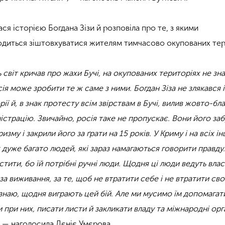
ся історією Богдана Зізи й розповіла про те, з якими
одиться зіштовхуватися жителям тимчасово окупованих тер
ь світ кричав про жахи Бучі, на окупованих територіях не зна
ія може зробити те ж саме з ними. Богдан Зіза не злякався 
рії й, в знак протесту всім звірствам в Бучі, вилив жовто-бл
істрацію. Звичайно, росія таке не пропускає. Вони його заб
зму і закрили його за ґрати на 15 років. У
Криму і на всіх і
 дуже багато людей, які зараз намагаються говорити правду.
тити, бо їй потрібні ручні люди. Щодня ці люди ведуть вла
 за виживання, за те, щоб не втратити себе і не втратити сво
, я знаю, щодня виграють цей бій. Але ми мусимо їм допомагат
 при них, писати листи й закликати владу та міжнародні орга
,
— наголосила Лєніє Умєрова.