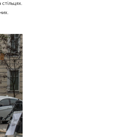
 стільцях.
них.