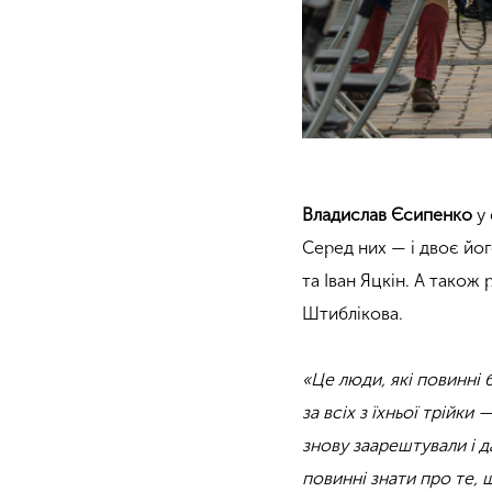
Владислав Єсипенко
у 
Серед них — і двоє йо
та Іван Яцкін. А також
Штиблікова.
«Це люди, які повинні
за всіх з їхньої трійки
знову заарештували і д
повинні знати про те,