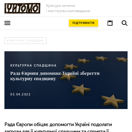
Культура читання
і мистецтво книговидання
ПІДТРИМАТИ
КУЛЬТУРНА СПАДЩИНА
КУЛЬТУРНА СПАДЩИНА
Рада Європи допоможе Україні зберегти
культурну спадщину
03.04.2022
Рада Європи обіцяє допомогти Україні подолати
загрози для її культурної спадщини та сприяти її