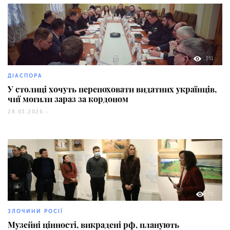
351
ДІАСПОРА
У столиці хочуть перепоховати видатних українців,
чиї могили зараз за кордоном
28.03.2026 -
73
ЗЛОЧИНИ РОСІЇ
Музейні цінності, викрадені рф, планують