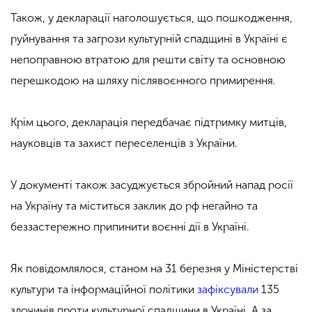
Також, у декларації наголошується, що пошкодження,
руйнування та загрози культурній спадщині в Україні є
непоправною втратою для решти світу та основною
перешкодою на шляху післявоєнного примирення.
Крім цього, декларація передбачає підтримку митців,
науковців та захист переселенців з України.
У документі також засуджується збройний напад росії
на Україну та міститься заклик до рф негайно та
беззастережно припинити воєнні дії в Україні.
Як повідомлялося, станом на 31 березня у Міністерстві
культури та інформаційної політики
зафіксували
135
злочинів проти культурної спадщини в Україні. А за