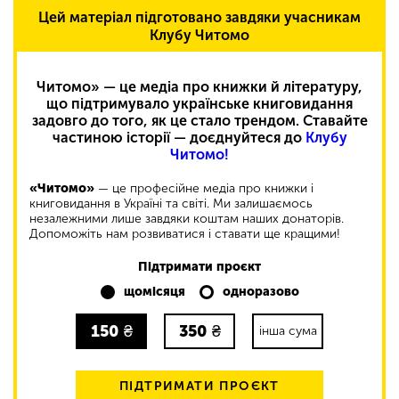
Цей матеріал підготовано завдяки учасникам
Клубу Читомо
Читомо» — це медіа про книжки й літературу,
що підтримувало українське книговидання
задовго до того, як це стало трендом. Ставайте
частиною історії — доєднуйтеся до
Клубу
Читомо!
«Читомо»
— це професійне медіа про книжки і
книговидання в Україні та світі. Ми залишаємось
незалежними лише завдяки коштам наших донаторів.
Допоможіть нам розвиватися і ставати ще кращими!
Підтримати проєкт
щомісяця
одноразово
150
₴
350
₴
інша сума
ПІДТРИМАТИ ПРОЄКТ