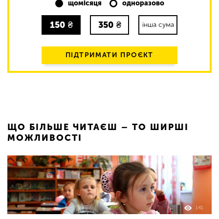
щомісяця
одноразово
150
₴
350
₴
інша сума
ПІДТРИМАТИ ПРОЄКТ
ЩО БІЛЬШЕ ЧИТАЄШ – ТО ШИРШІ
МОЖЛИВОСТІ
141