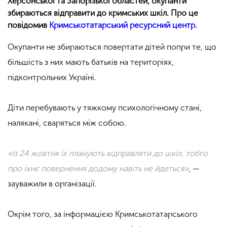
Херсонської та Запорізької областей, окупанти
збираються відправити до кримських шкіл. Про це
повідомив
Кримськотатарський ресурсний центр.
Окупанти не збираються повертати дітей попри те, що
більшість з них мають батьків на територіях,
підконтрольних Україні.
Діти перебувають у тяжкому психологічному стані,
налякані, сваряться між собою.
«Із 24 жовтня їх планують відправляти до шкіл, тобто
про їхнє повернення додому навіть не йдеться»
, —
зауважили в організації.
Окрім того, за інформацією Кримськотатарського