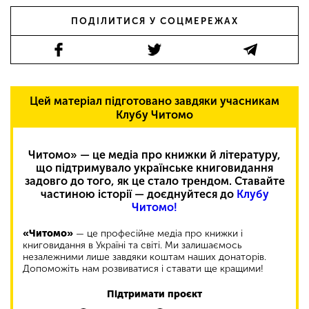
ПОДІЛИТИСЯ У СОЦМЕРЕЖАХ
Цей матеріал підготовано завдяки учасникам
Клубу Читомо
Читомо» — це медіа про книжки й літературу,
що підтримувало українське книговидання
задовго до того, як це стало трендом. Ставайте
частиною історії — доєднуйтеся до
Клубу
Читомо!
«Читомо»
— це професійне медіа про книжки і
книговидання в Україні та світі. Ми залишаємось
незалежними лише завдяки коштам наших донаторів.
Допоможіть нам розвиватися і ставати ще кращими!
Підтримати проєкт