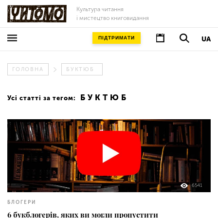
Культура читання
і мистецтво книговидання
ПІДТРИМАТИ
UA
ГОЛОВНА
БУКТЮБ
БУКТЮБ
Усі статті за тегом:
6541
БЛОГЕРИ
6 букблогерів, яких ви могли пропустити