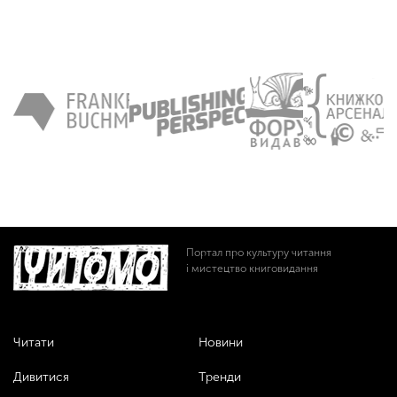
Портал про культуру читання
і мистецтво книговидання
Читати
Новини
Дивитися
Тренди