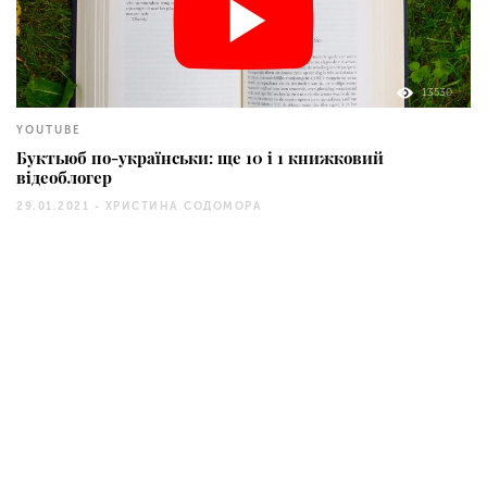
13530
YOUTUBE
Буктьюб по-українськи: ще 10 і 1 книжковий
відеоблогер
29.01.2021 -
ХРИСТИНА СОДОМОРА