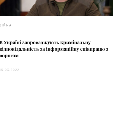
ВІЙНА
В Україні запроваджують кримінальну
відповідальність за інформаційну співпрацю з
ворогом
15.03.2022 -