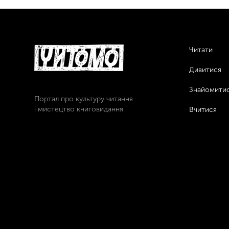
Читати
Дивитися
Знайомити
Портал про культуру читання
і мистецтво книговидання
Вчитися