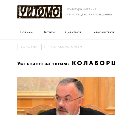
Культура читання
і мистецтво книговидання
Новини
Читати
Дивитися
Знайомитися
ГОЛОВНА
КОЛАБОРЦІОНІЗМ
КОЛАБОРЦ
Усі статті за тегом: