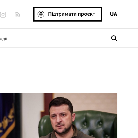
Підтримати проєкт
UA
одії