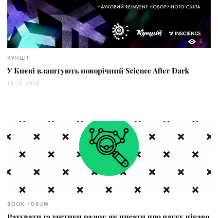
6
КУНШТ
У Києві влаштують новорічний Science After Dark
18.12.2018 -
4332
BOOK FORUM
Рахувати галактики разом: як писати про науку цікаво