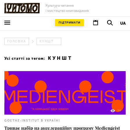
Культура читання
і мистецтво книговидання
ПІДТРИМАТИ
UA
ГОЛОВНА
КУНШТ
КУНШТ
Усі статті за тегом:
34
GOETHE-INSTITUT В УКРАЇНІ
Триває набір на акселераційну програму Mediengeist