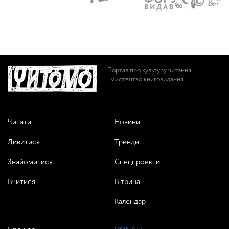
Портал про культуру читання
і мистецтво книговидання
Читати
Новини
Дивитися
Тренди
Знайомитися
Спецпроекти
Вчитися
Вітрина
Календар