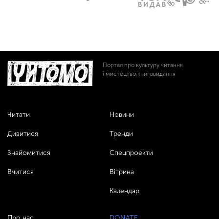
Портал про культуру читання
і мистецтво книговидання
Читати
Новини
Дивитися
Тренди
Знайомитися
Спецпроекти
Вчитися
Вітрина
Календар
Про нас
DONATE