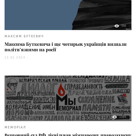
556
МАКСИМ БУТКЕВИЧ
Максима Буткевича і ще чотирьох українців визнали
політв’язнями на росії
13.02.2024 -
1089
МЕМОРІАЛ
Верховний суд РФ ліквідував міжнародну правозахисну