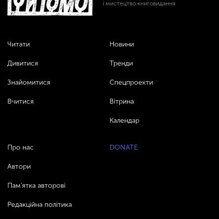
і мистецтво книговидання
Читати
Новини
Дивитися
Тренди
Знайомитися
Спецпроекти
Вчитися
Вітрина
Календар
Про нас
DONATE
Автори
Пам’ятка авторові
Редакційна політика