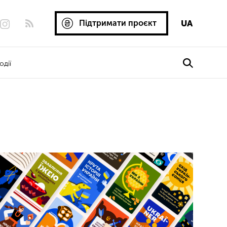
Підтримати проєкт
UA
одії