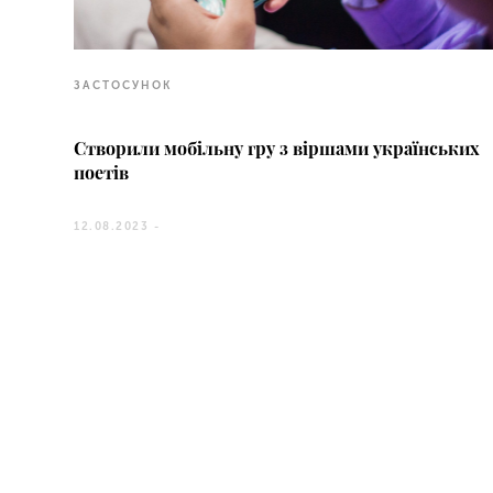
ЗАСТОСУНОК
Створили мобільну гру з віршами українських
поетів
12.08.2023 -