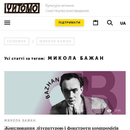
Культура читання
і мистецтво книговидання
ПІДТРИМАТИ
UA
ГОЛОВНА
МИКОЛА БАЖАН
МИКОЛА БАЖАН
Усі статті за тегом:
3248
МИКОЛА БАЖАН
Жонглювання літературою і фокстроти компромісів