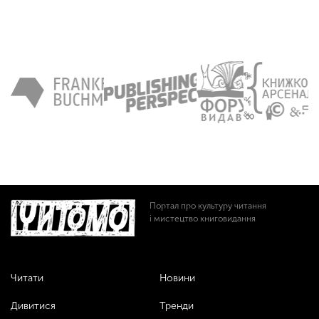
Портал про культуру читання
і мистецтво книговидання
Читати
Новини
Дивитися
Тренди