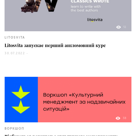
51
LITOSVITA
Litosvita запускає перший англомовний курс
30.07.2022 -
38
ВОРКШОП