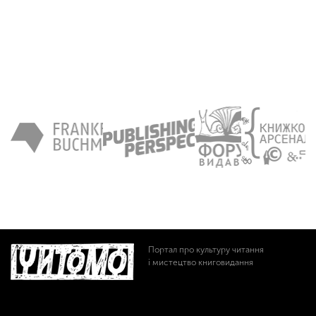
Портал про культуру читання
і мистецтво книговидання