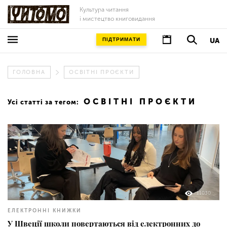
Культура читання
і мистецтво книговидання
ПІДТРИМАТИ
UA
ГОЛОВНА
ОСВІТНІ ПРОЄКТИ
ОСВІТНІ ПРОЄКТИ
Усі статті за тегом:
11030
ЕЛЕКТРОННІ КНИЖКИ
У Швеції школи повертаються від електронних до