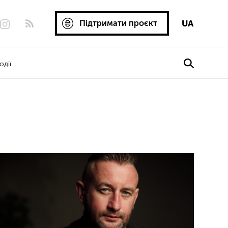
Підтримати проєкт
UA
одії