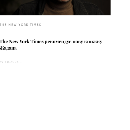
THE NEW YORK TIMES
The New York Times рекомендує нову книжку
Жадана
29.10.2023 -