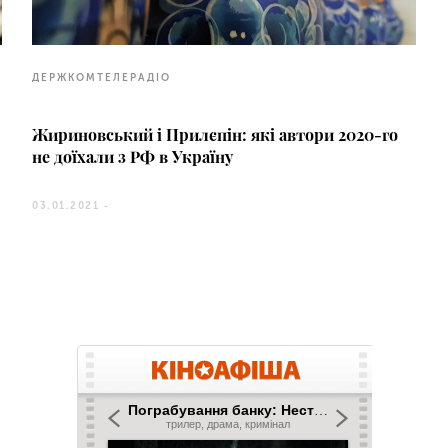
ДЕРЖКОМТЕЛЕРАДІО
Жириновський і Прилєпін: які автори 2020-го
не доїхали з РФ в Україну
03.01.2021 -