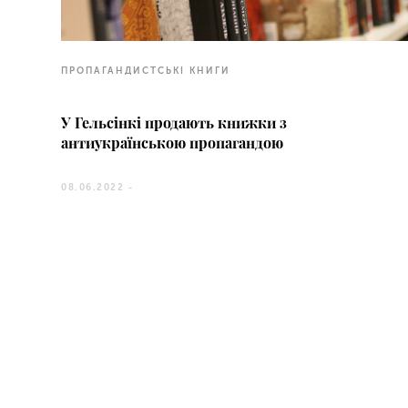
ПРОПАГАНДИСТСЬКІ КНИГИ
У Гельсінкі продають книжки з
антиукраїнською пропагандою
08.06.2022 -