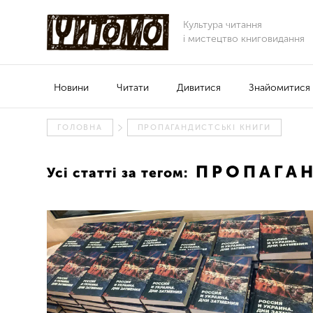
Культура читання
і мистецтво книговидання
Новини
Читати
Дивитися
Знайомитися
ГОЛОВНА
ПРОПАГАНДИСТСЬКІ КНИГИ
ПРОПАГАН
Усі статті за тегом: