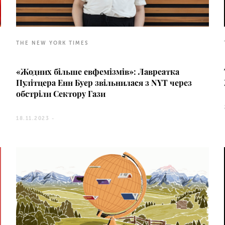
THE NEW YORK TIMES
«Жодних більше евфемізмів»: Лавреатка
Пулітцера Енн Буєр звільнилася з NYT через
обстріли Сектору Гази
18.11.2023 -