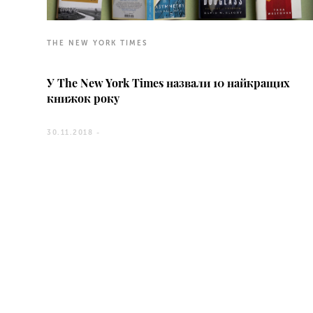
THE NEW YORK TIMES
У The New York Times назвали 10 найкращих
книжок року
30.11.2018 -