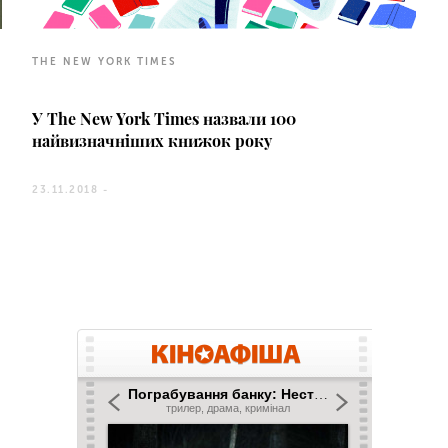
THE NEW YORK TIMES
У The New York Times назвали 100
найвизначніших книжок року
23.11.2018 -