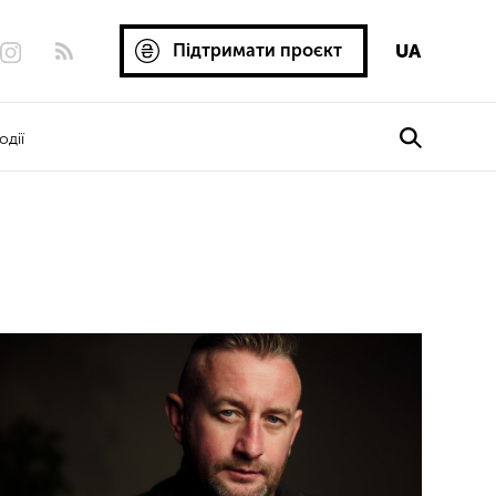
Підтримати проєкт
UA
одії