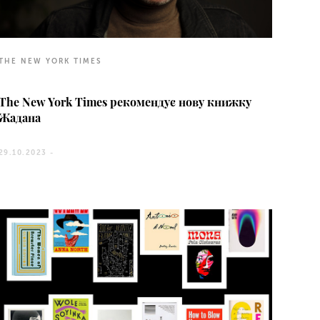
THE NEW YORK TIMES
The New York Times рекомендує нову книжку
Жадана
29.10.2023 -