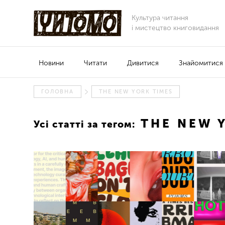
Культура читання
і мистецтво книговидання
Новини
Читати
Дивитися
Знайомитися
ГОЛОВНА
THE NEW YORK TIMES
THE NEW Y
Усі статті за тегом: