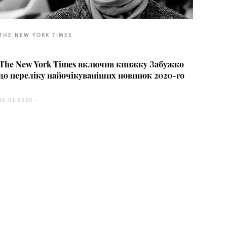
THE NEW YORK TIMES
The New York Times включив книжку Забужко
до переліку найочікуваніших новинок 2020-го
16.01.2020 -