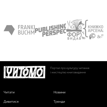
Портал про культуру читання
і мистецтво книговидання
Читати
Новини
Дивитися
Тренди