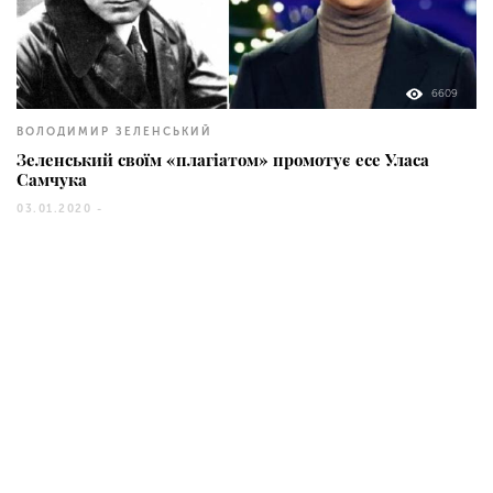
6609
ВОЛОДИМИР ЗЕЛЕНСЬКИЙ
Зеленський своїм «плагіатом» промотує есе Уласа
Самчука
03.01.2020 -