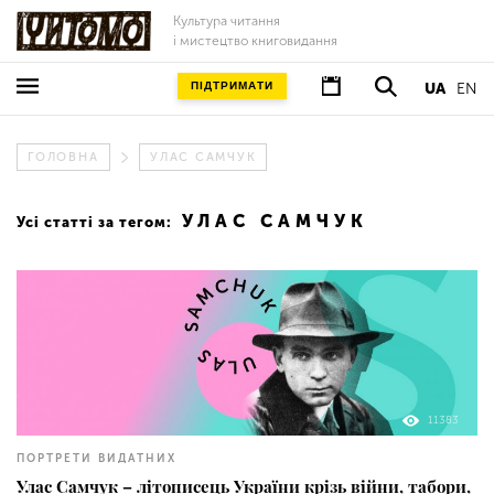
Культура читання
і мистецтво книговидання
ПІДТРИМАТИ
UA
EN
ГОЛОВНА
УЛАС САМЧУК
УЛАС САМЧУК
Усі статті за тегом:
11383
ПОРТРЕТИ ВИДАТНИХ
Улас Самчук – літописець України крізь війни, табори,