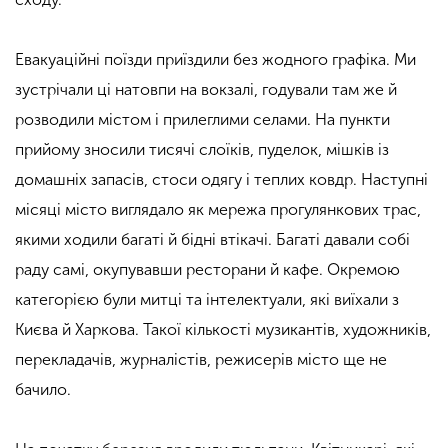
Евакуаційні поїзди приїздили без жодного графіка. Ми
зустрічали ці натовпи на вокзалі, годували там же й
розводили містом і прилеглими селами. На пункти
прийому зносили тисячі слоїків, пуделок, мішків із
домашніх запасів, стоси одягу і теплих ковдр. Наступні
місяці місто виглядало як мережа прогулянкових трас,
якими ходили багаті й бідні втікачі. Багаті давали собі
раду самі, окупувавши ресторани й кафе. Окремою
категорією були митці та інтелектуали, які виїхали з
Києва й Харкова. Такої кількості музикантів, художників,
перекладачів, журналістів, режисерів місто ще не
бачило.