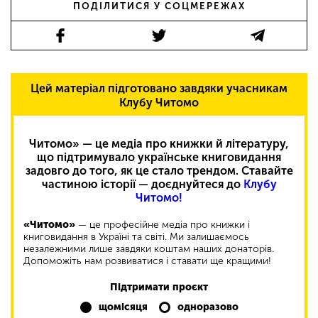
ПОДІЛИТИСЯ У СОЦМЕРЕЖАХ
Цей матеріал підготовано завдяки учасникам
Клубу Читомо
Читомо» — це медіа про книжки й літературу,
що підтримувало українське книговидання
задовго до того, як це стало трендом. Ставайте
частиною історії — доєднуйтеся до
Клубу
Читомо!
«Читомо»
— це професійне медіа про книжки і
книговидання в Україні та світі. Ми залишаємось
незалежними лише завдяки коштам наших донаторів.
Допоможіть нам розвиватися і ставати ще кращими!
Підтримати проєкт
щомісяця
одноразово