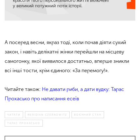
А посеред весни, якраз тоді, коли почав діяти сухий
закон, і навіть делікатні жінки перейшли на місцеву
самогонку, якої виявилося достатньо, вперше зникли
всі інші тости, крім єдиного: «За перемогу!».
Читайте також:
Не давати риби, а дати вудку: Тарас
Прохасько про написання есеїв
ЧИТАТИ
MERIDIAN CZERNOWITZ
ВОЄННИЙ СТАН
ТАРАС ПРОХАСЬКО