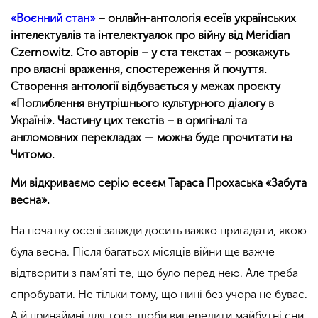
«Воєнний стан»
–
онлайн-антологія есеїв українських
інтелектуалів та інтелектуалок про війну від Meridian
Czernowitz. Сто авторів
–
у ста текстах
–
розкажуть
про власні враження, спостереження й почуття.
Створення антології відбувається у межах проєкту
«
Поглиблення внутрішнього культурного діалогу в
Україні
»
.
Частину цих текстів – в оригіналі та
англомовних перекладах — можна буде прочитати на
Читомо.
Ми відкриваємо серію есеєм Тараса Прохаська «Забута
весна».
На початку осені завжди досить важко пригадати, якою
була весна. Після багатьох місяців війни ще важче
відтворити з пам’яті те, що було перед нею. Але треба
спробувати. Не тільки тому, що нині без учора не буває.
А й принаймні для того, щоби випередити майбутні сни.