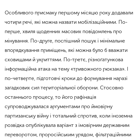
Особливого присмаку першому місяцю року додавали
чотири речі, які можна назвати мобілізаційними. По-
перше, хвиля щоденних масових повідомлень про
мінування. По-друге, поспішний пошук і мінімальне
впорядкування приміщень, які можна було б вважати
сховищами й укриттями. По-третє, різноґатункова
інформаційна атака на тему «тривожного рюкзака». І
по-четверте, підготовчі кроки до формування наразі
загадкових сил територіальної оборони. Стосовно
останнього процесу, то його рафінація
супроводжувалася аргументами про ймовірну
партизанську війну і тотальний спротив, коли іноземна
розвідка опублікувала варіант з імовірним державним
переворотом, проросійським урядом, фільтраційними