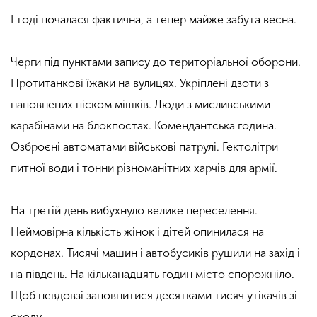
І тоді почалася фактична, а тепер майже забута весна.
Черги під пунктами запису до територіальної оборони.
Протитанкові їжаки на вулицях. Укріплені дзоти з
наповнених піском мішків. Люди з мисливськими
карабінами на блокпостах. Комендантська година.
Озброєні автоматами військові патрулі. Гектолітри
питної води і тонни різноманітних харчів для армії.
На третій день вибухнуло велике переселення.
Неймовірна кількість жінок і дітей опинилася на
кордонах. Тисячі машин і автобусиків рушили на захід і
на південь. На кільканадцять годин місто спорожніло.
Щоб невдовзі заповнитися десятками тисяч утікачів зі
сходу.