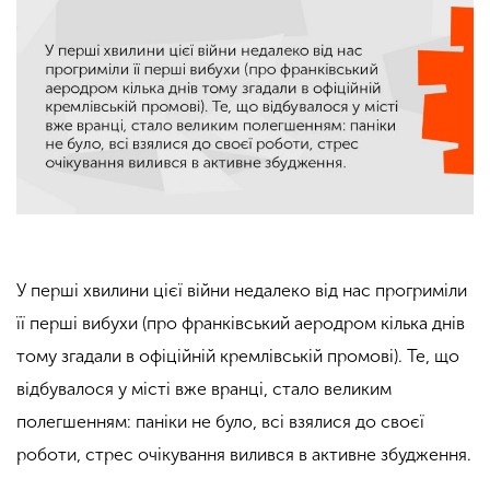
У перші хвилини цієї війни недалеко від нас прогриміли
її перші вибухи (про франківський аеродром кілька днів
тому згадали в офіційній кремлівській промові). Те, що
відбувалося у місті вже вранці, стало великим
полегшенням: паніки не було, всі взялися до своєї
роботи, стрес очікування вилився в активне збудження.