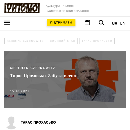
Культура читання
і мистецтво книговидання
ПІДТРИМАТИ
UA
EN
MERIDIAN CZERNOWITZ
ВОЄННИЙ СТАН
ТАРАС ПРОХАСЬКО
MERIDIAN CZERNOWITZ
Тарас Прохасько. Забута весна
15.10.2022
ТАРАС ПРОХАСЬКО