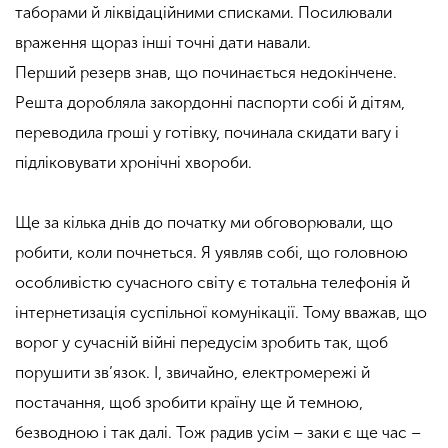
таборами й ліквідаційними списками. Посилювали
враження щораз інші точні дати навали.
Перший резерв знав, що починається недокінчене.
Решта доробляла закордонні паспорти собі й дітям,
переводила гроші у готівку, починала скидати вагу і
підліковувати хронічні хвороби.
Ще за кілька днів до початку ми обговорювали, що
робити, коли почнеться. Я уявляв собі, що головною
особливістю сучасного світу є тотальна телефонія й
інтернетизація суспільної комунікації. Тому вважав, що
ворог у сучасній війні передусім зробить так, щоб
порушити зв’язок. І, звичайно, електромережі й
постачання, щоб зробити країну ще й темною,
безводною і так далі. Тож радив усім – заки є ще час –