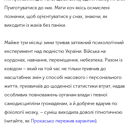
Приготуватися до них. Мати хоч якісь осмислені
позначки, щоб орієнтуватися у снах, знаючи, як
виходити із жахів без паніки.
Майже три місяці зими тривав затяжний психологічний
експеримент над людністю України. Війська на
кордонах, навчання, переміщення, небезпека. Разом із
ковідом – який на той час не тільки привчив до
масштабних змін у способі масового і персонального
життя, призвичаїв до щоденної статистики втрат, надав
особливих повноважень органам влади і певної
самодисципліни громадянам, а й добряче вдарив по
фізіології мозку, – суміш виходила доволі гіпнотичною
(читайте, як
Прохасько пережив карантин
).