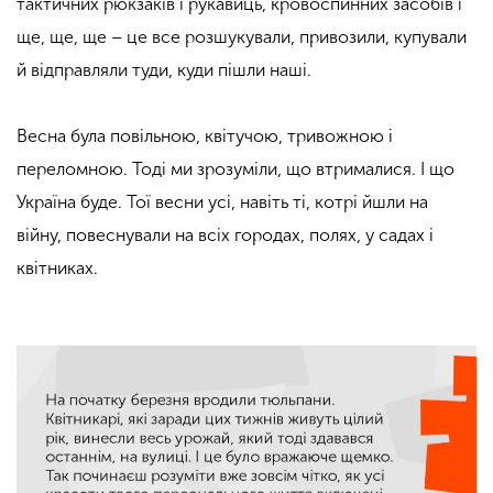
тактичних рюкзаків і рукавиць, кровоспинних засобів і
ще, ще, ще – це все розшукували, привозили, купували
й відправляли туди, куди пішли наші.
Весна була повільною, квітучою, тривожною і
переломною. Тоді ми зрозуміли, що втрималися. І що
Україна буде. Тої весни усі, навіть ті, котрі йшли на
війну, повеснували на всіх городах, полях, у садах і
квітниках.