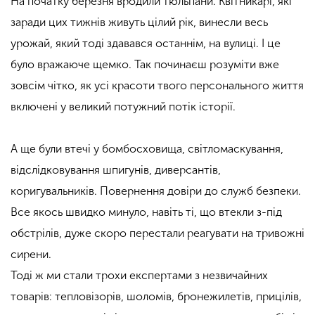
На початку березня вродили тюльпани. Квітникарі, які
заради цих тижнів живуть цілий рік, винесли весь
урожай, який тоді здавався останнім, на вулиці. І це
було вражаюче щемко. Так починаєш розуміти вже
зовсім чітко, як усі красоти твого персонального життя
включені у великий потужний потік історії.
А ще були втечі у бомбосховища, світломаскування,
відслідковування шпигунів, диверсантів,
коригувальників. Повернення довіри до служб безпеки.
Все якось швидко минуло, навіть ті, що втекли з-під
обстрілів, дуже скоро перестали реагувати на тривожні
сирени.
Тоді ж ми стали трохи експертами з незвичайних
товарів: тепловізорів, шоломів, бронежилетів, прицілів,