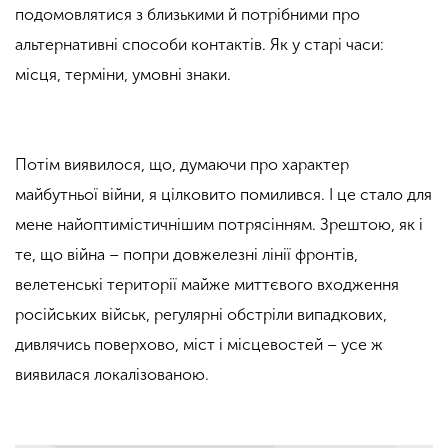
подомовлятися з близькими й потрібними про
альтернативні способи контактів. Як у старі часи:
місця, терміни, умовні знаки.
Потім виявилося, що, думаючи про характер
майбутньої війни, я цілковито помилився. І це стало для
мене найоптимістичнішим потрясінням. Зрештою, як і
те, що війна – попри довжелезні лінії фронтів,
велетенські території майже миттєвого входження
російських військ, регулярні обстріли випадкових,
дивлячись поверхово, міст і місцевостей – усе ж
виявилася локалізованою.