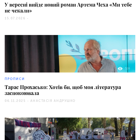
У вересні вийде новий роман Артема Чеха «Ми тебе
не чекали»
15.07.2026 -
516
ПРОПИСИ
Тарас Прохасько: Хотів би, щоб моя література
заспокоювала
06.11.2025 -
АНАСТАСІЯ АНДРУШКО