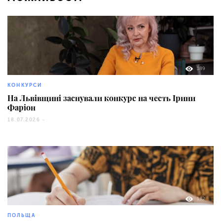
189
КОНКУРСИ
На Львівщині заснували конкурс на честь Ірини
Фаріон
18.07.2026 -
132
ПОЛЬЩА