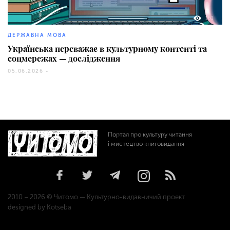
161
ДЕРЖАВНА МОВА
Українська переважає в культурному контенті та
соцмережах — дослідження
05.06.2026 -
Портал про культуру читання
і мистецтво книговидання
2010 – 2026 © Читомо — Культурно-видавничий проект
designed by Kotseba