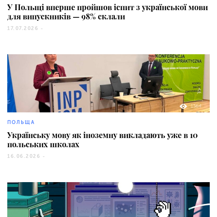
У Польщі вперше пройшов іспит з української мови
для випускників — 98% склали
17.07.2026 -
1564
ПОЛЬЩА
Українську мову як іноземну викладають уже в 10
польських школах
16.06.2026 -