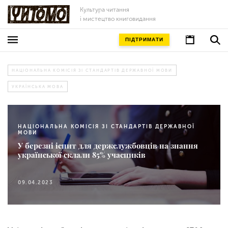
Культура читання
і мистецтво книговидання
ПІДТРИМАТИ
НАЦІОНАЛЬНА КОМІСІЯ ЗІ СТАНДАРТІВ ДЕРЖАВНОЇ МОВИ
УКРАЇНСЬКА МОВА
НАЦІОНАЛЬНА КОМІСІЯ ЗІ СТАНДАРТІВ ДЕРЖАВНОЇ
МОВИ
У березні іспит для держслужбовців на знання
української склали 85% учасників
09.04.2023