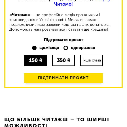
Читомо!
«Читомо»
— це професійне медіа про книжки і
книговидання в Україні та світі. Ми залишаємось
незалежними лише завдяки коштам наших донаторів.
Допоможіть нам розвиватися і ставати ще кращими!
Підтримати проєкт
щомісяця
одноразово
150
₴
350
₴
інша сума
ПІДТРИМАТИ ПРОЄКТ
ЩО БІЛЬШЕ ЧИТАЄШ – ТО ШИРШІ
МОЖЛИВОСТІ