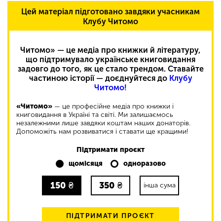
Цей матеріал підготовано завдяки учасникам
Клубу Читомо
Читомо» — це медіа про книжки й літературу,
що підтримувало українське книговидання
задовго до того, як це стало трендом. Ставайте
частиною історії — доєднуйтеся до
Клубу
Читомо!
«Читомо»
— це професійне медіа про книжки і
книговидання в Україні та світі. Ми залишаємось
незалежними лише завдяки коштам наших донаторів.
Допоможіть нам розвиватися і ставати ще кращими!
Підтримати проєкт
щомісяця
одноразово
150
₴
350
₴
інша сума
ПІДТРИМАТИ ПРОЄКТ