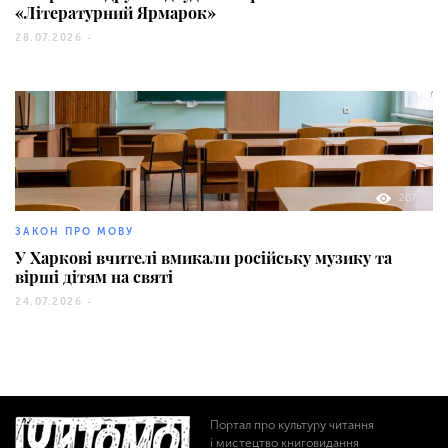
«Літературний Ярмарок»
28.07.2026 -
207
ЗАКОН ПРО МОВУ
У Харкові вчителі вмикали російську музику та
вірші дітям на святі
24.07.2026 -
Портал про культуру читання
і мистецтво книговидання