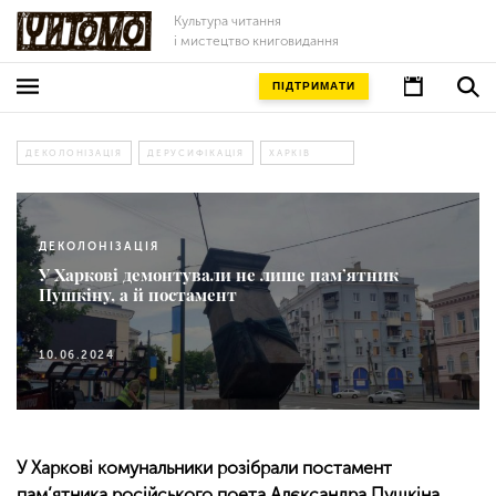
Культура читання
і мистецтво книговидання
ПІДТРИМАТИ
ДЕКОЛОНІЗАЦІЯ
ДЕРУСИФІКАЦІЯ
ХАРКІВ
ДЕКОЛОНІЗАЦІЯ
У Харкові демонтували не лише пам’ятник
Пушкіну, а й постамент
10.06.2024
У Харкові комунальники розібрали постамент
пам’ятника російського поета Алєксандра Пушкіна.