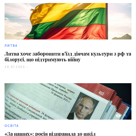
49
ЛИТВА
Литва хоче заборонити в’їзд діячам культури з рф та
білорусі, що підтримують війну
28.07.2026 -
76
ОСВІТА
«За наших»: росія відправила до шкіл