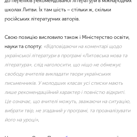
до переліків рекомендованої літератури в міжнародних
школах Литви. Їх там шість – стільки ж, скільки
російських літературних авторів.
Свою позицію висловило також і Міністерство освіти,
науки та спорту:
«Відповідаючи на коментарі щодо
української літератури в програмі «Литовська мова та
література», слід наголосити, що ніщо не обмежує
свободу вчителів викладати твори українських
письменників. У молодших класах усі списки мають
лише рекомендаційний характер і повністю відкриті.
Це означає, що вчителі можуть, зважаючи на ситуацію,
вибрати твір, не згаданий у програмі, та проаналізувати
його на уроці»
.