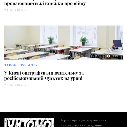
пропагандистські книжки про війну
24.07.2026 -
336
ЗАКОН ПРО МОВУ
У Києві оштрафували вчительку за
російськомовний мультик на уроці
22.07.2026 -
Портал про культуру читання
і мистецтво книговидання