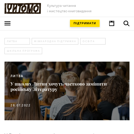
Культура читання
і мистецтво книговидання
ПІДТРИМАТИ
ЛИТВА
МІЖНАРОДНА ПІДТРИМКА
ОСВІТА
ШКІЛЬНА ПРОГРАМА
ЛИТВА
У школах Литви хочуть частково замінити
російську літературу
28.07.2022