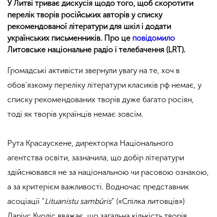
У Литві триває дискусія щодо того, щоб скоротити
перелік творів російських авторів у списку
рекомендованої літератури для шкіл і додати
українських письменників. Про це
повідомило
Литовське національне радіо і телебачення (LRT).
Громадські активісти звернули увагу на те, хоч в
обов’язкому переліку літератури класиків рф немає, у
списку рекомендованих творів дуже багато росіян,
тоді як творів українців немає зовсім.
Рута Красаускене, директорка Національного
агентства освіти, зазначила, що добір літератури
здійснювався не за національною чи расовою ознакою,
а за критерієм важливості. Водночас представник
асоціації “
Lituanistu sambūris
” («Спілка литовців»)
Даріус Куоліс вважає, що загальна кількість творів