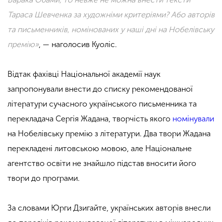
Тараса Шевченка за художніми критеріями? Або авторів
та письменників, номінованих у наші дні на Нобелівську
премію»
, — наголосив Куоліс.
Відтак фахівці Національної академії наук
запропонували внести до списку рекомендованої
літератури сучасного українського письменника та
перекладача Сергія Жадана, творчість якого
номінували
на Нобелівську премію з літератури. Два твори Жадана
перекладені литовською мовою, але Національне
агентство освіти не знайшло підстав вносити його
твори до програми.
За словами Юрги Дзигайте, українських авторів внесли