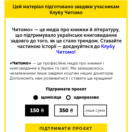
Цей матеріал підготовано завдяки учасникам
Клубу Читомо
Читомо» — це медіа про книжки й літературу,
що підтримувало українське книговидання
задовго до того, як це стало трендом. Ставайте
частиною історії — доєднуйтеся до
Клубу
Читомо!
«Читомо»
— це професійне медіа про книжки і
книговидання в Україні та світі. Ми залишаємось
незалежними лише завдяки коштам наших донаторів.
Допоможіть нам розвиватися і ставати ще кращими!
Підтримати проєкт
щомісяця
одноразово
150
₴
350
₴
інша сума
ПІДТРИМАТИ ПРОЄКТ