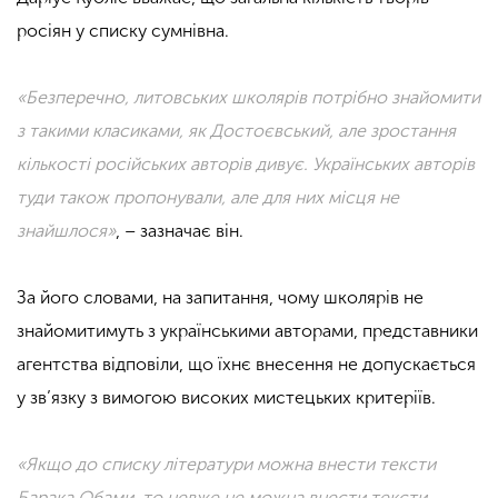
росіян у списку сумнівна.
«Безперечно, литовських школярів потрібно знайомити
з такими класиками, як Достоєвський, але зростання
кількості російських авторів дивує. Українських авторів
туди також пропонували, але для них місця не
знайшлося»
, – зазначає він.
За його словами, на запитання, чому школярів не
знайомитимуть з українськими авторами, представники
агентства відповіли, що їхнє внесення не допускається
у зв’язку з вимогою високих мистецьких критеріїв.
«Якщо до списку літератури можна внести тексти
Барака Обами, то невже не можна внести тексти