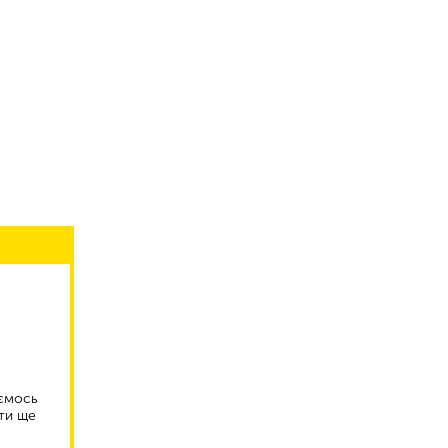
аємось
ти ще