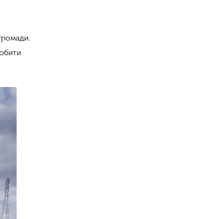
 громади.
робити