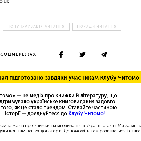
o.uk
ПОПУЛЯРИЗАЦІЯ ЧИТАННЯ
ПОРАДИ ЧИТАННЯ
 СОЦМЕРЕЖАХ
іал підготовано завдяки учасникам Клубу Читомо
томо» — це медіа про книжки й літературу, що
ідтримувало українське книговидання задовго
 того, як це стало трендом. Ставайте частиною
історії — доєднуйтеся до
Клубу Читомо!
ійне медіа про книжки і книговидання в Україні та світі. Ми залиш
яки коштам наших донаторів. Допоможіть нам розвиватися і става