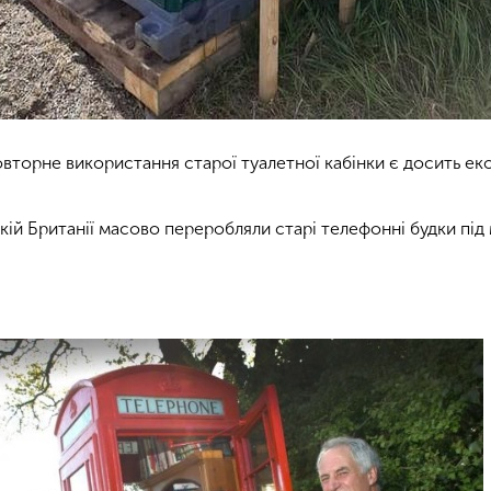
овторне використання старої туалетної кабінки є досить ек
кій Британії масово переробляли старі телефонні будки під