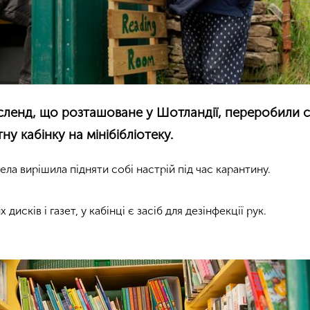
сленд, що розташоване у Шотландії, переробили 
у кабінку на мінібібліотеку.
ла вирішила підняти собі настрій під час карантину.
дисків і газет, у кабінці є засіб для дезінфекції рук.