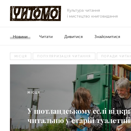
Культура читання
і мистецтво книговидання
Новини
Читати
Дивитися
Знайомитися
МІСЦЯ
ПОПУЛЯРИЗАЦІЯ ЧИТАННЯ
ПОРАДИ ЧИТА
МІСЦЯ
У шотландському селі відкр
читальню у старій туалетній