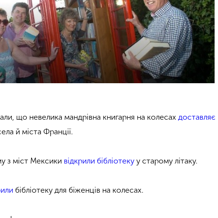
али, що невелика мандрівна книгарня на колесах
доставляє
села й міста Франції.
у з міст Мексики
відкрили бібліотеку
у старому літаку.
рили
бібліотеку для біженців на колесах.