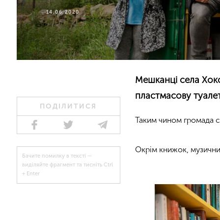
14.06.2020
Мешканці села Хок
пластмасову туалетн
ПОДІЛИТИСЯ
Таким чином громада се
Окрім книжок, музичних 
Бачите помилку в тексті —
виділяйте фрагмент та тисніть Ctrl
+ Enter