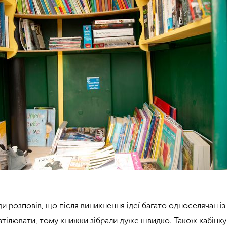
ди розповів, що після виникнення ідеї багато односелячан із
 втілювати, тому книжки зібрали дуже швидко. Також кабінку