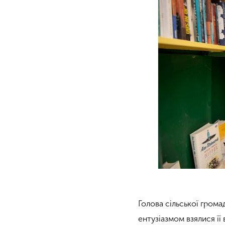
Голова сільської грома
ентузіазмом взялися її