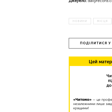
Джерело:
dailyrecord.c
НОВИНИ
МІСЦЯ
ПОДІЛИТИСЯ У
Цей матер
Чи
п
до
«Читомо»
— це профес
незалежними лише завд
кращими!