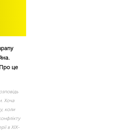
mpany
йна.
 Про це
озповідь
и. Хоча
у, коли
конфлікту
ії в ХІХ-