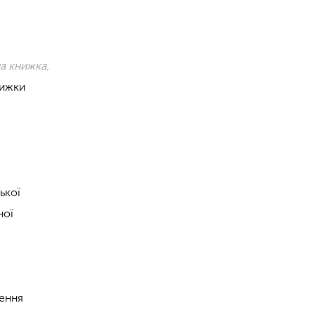
а книжка,
нижки
ької
ної
а
ення