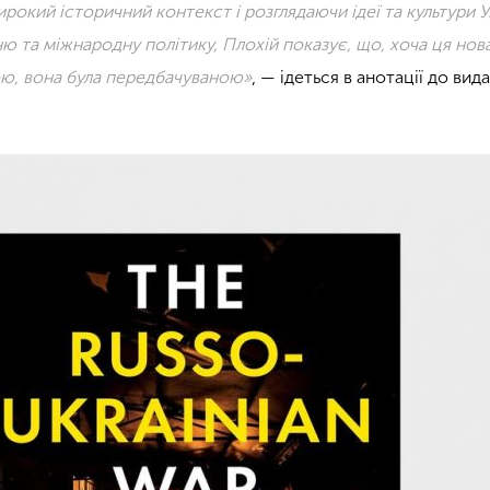
рокий історичний контекст і розглядаючи ідеї та культури У
ню та міжнародну політику, Плохій показує, що, хоча ця нов
ою, вона була передбачуваною»
, — ідеться в анотації до вид