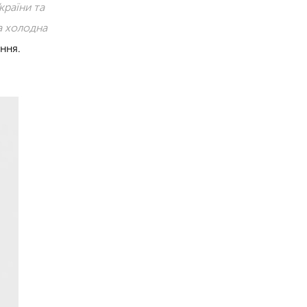
країни та
а холодна
ання.