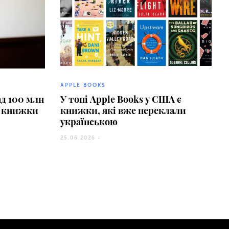
APPLE BOOKS
д 100 млн
У топі Apple Books у США є
рі книжки
книжки, які вже переклали
українською
25.06.2026 -