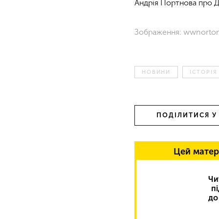
Андрія Портнова про Д
Зображення: wwnorto
НОВИНИ
ІСТОРІЯ
ПОДІЛИТИСЯ У
Цей матер
Чи
п
до