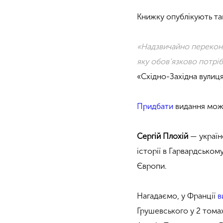
Книжку опублікують так
«Надзвичайно переконл
яку обов’язково потрі
«Східно-Західна вулиця
Придбати
видання можн
Сергій Плохій
— україн
історії в Гарвардському
Європи.
Нагадаємо, у Франції
в
Грушевського у 2 тома