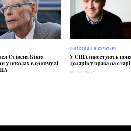
ІНВЕСТИЦІЇ В КУЛЬТУРУ
вел Стівена Кінга
У США інвестують пона
и у школах в одному зі
доларів у права на ста
США
09.07.2026 -