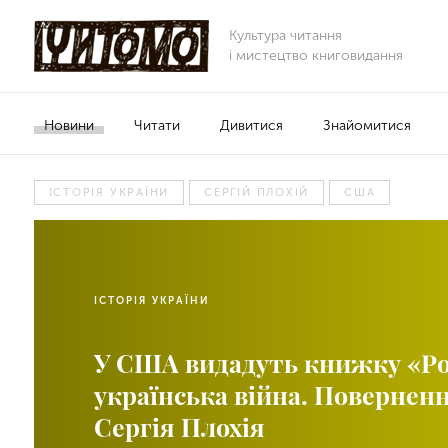
Культура читання
і мистецтво книговидання
Новини
Читати
Дивитися
Знайомитися
ІСТОРІЯ УКРАЇНИ
СЕРГІЙ ПЛОХІЙ
США
ІСТОРІЯ УКРАЇНИ
У США видадуть книжку «Ро
українська війна. Поверненн
Сергія Плохія