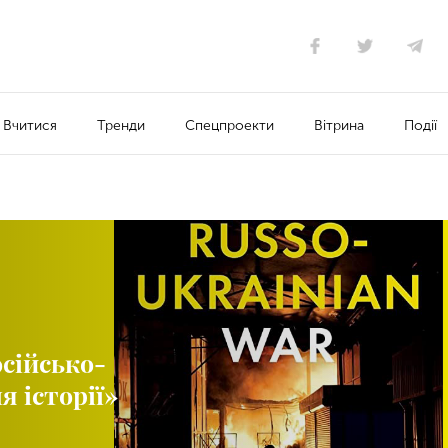
Вчитися
Тренди
Спецпроекти
Вітрина
Події
сійсько-
я історії»