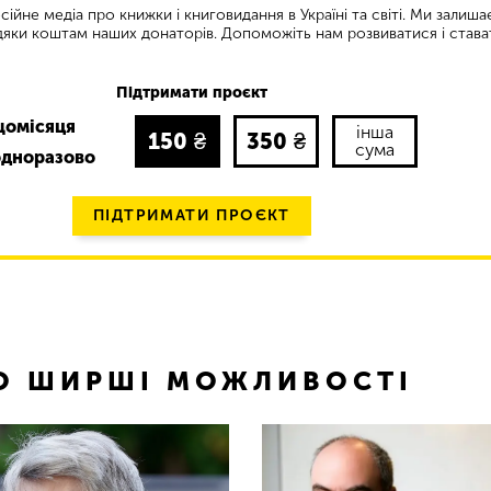
ійне медіа про книжки і книговидання в Україні та світі. Ми залиш
яки коштам наших донаторів. Допоможіть нам розвиватися і става
Підтримати проєкт
щомісяця
інша
150
₴
350
₴
сума
одноразово
ПІДТРИМАТИ ПРОЄКТ
ТО ШИРШІ МОЖЛИВОСТІ