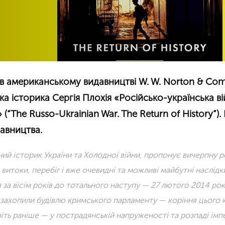
 в американському видавництві W. W. Norton & Co
а історика Сергія Плохія «Російсько-українська ві
 (“The Russo-Ukrainian War. The Return of History”).
давництва.
ний історик України та Холодної війни, пропонує вичерпну р
 витоки, перебіг і вже очевидні та можливі майбутні наслідк
 за вісім років до тотального наступу — 27 лютого 2014 рок
и захопили будівлю кримського парламенту — коріння цього 
ь раніше — у пострадянській напруженості та розпаді імпер