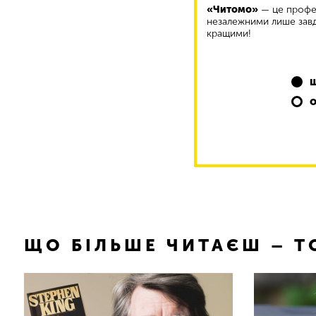
«Читомо»
— це профес
незалежними лише завд
кращими!
ЩО БІЛЬШЕ ЧИТАЄШ – 