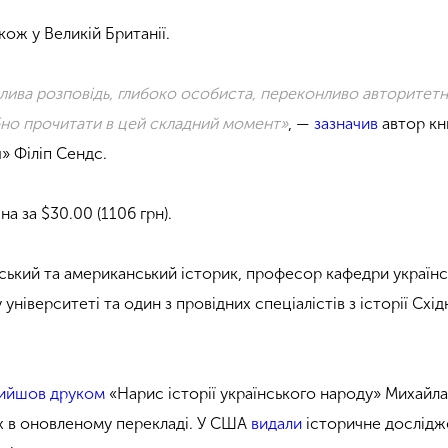
ож у Великій Британії.
ива розповідь, глибоко особиста, переконливо авторитетн
бно прочитати в цей складний момент»
, —
зазначив
автор к
» Філіп Сендс.
а за $30.00 (1106 грн).
ський та американський історик, професор кафедри українс
 університеті та один з провідних спеціалістів з історії Схід
ийшов друком
«Нарис історії українського народу» Михайл
х в оновленому перекладі. У США
видали
історичне дослідж