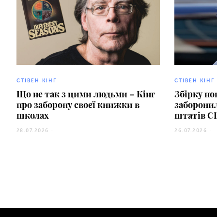
СТІВЕН КІНГ
СТІВЕН КІНГ
Що не так з цими людьми – Кінг
Збірку но
про заборону своєї книжки в
заборонил
школах
штатів 
28.07.2026 -
26.07.2026 -