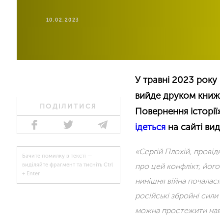
10.02.2023
У травні 2023 року
вийде друком книжк
ПОДІЛИТИСЯ
Повернення історії»
ідеться
на сайті ви
«Сергій Плохій, провід
Бачите помилку в тексті —
про цей конфлікт, його
виділяйте фрагмент та тисніть Ctrl
+ Enter
нинішня війна почалася
російські збройні сил
можна простежити навіт