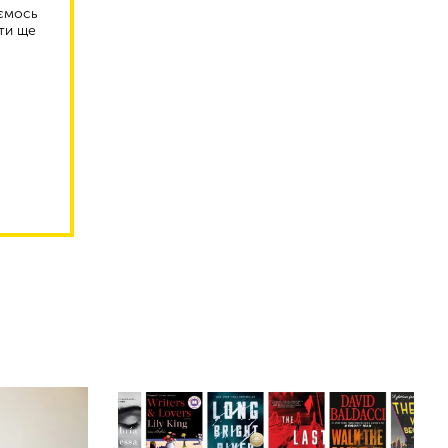
аємось
ти ще