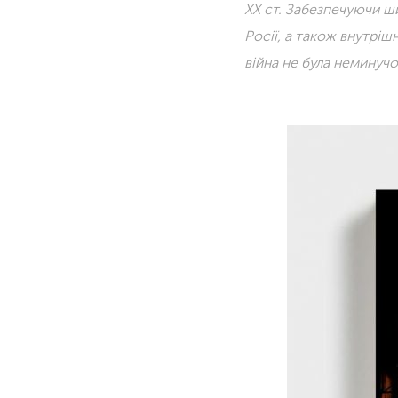
XX ст. Забезпечуючи ши
Росії, а також внутріш
війна не була неминуч