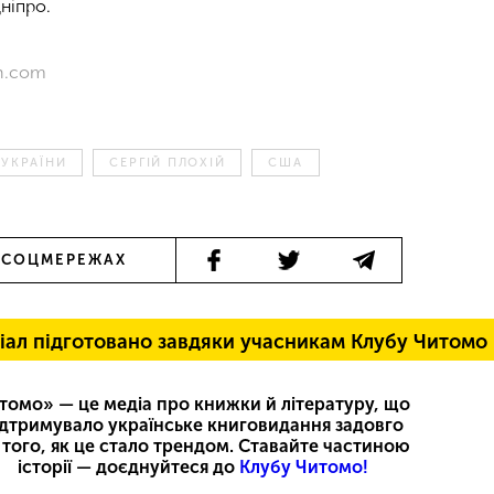
ніпро.
n.com
 УКРАЇНИ
СЕРГІЙ ПЛОХІЙ
США
 СОЦМЕРЕЖАХ
іал підготовано завдяки учасникам Клубу Читомо
томо» — це медіа про книжки й літературу, що
ідтримувало українське книговидання задовго
 того, як це стало трендом. Ставайте частиною
історії — доєднуйтеся до
Клубу Читомо!