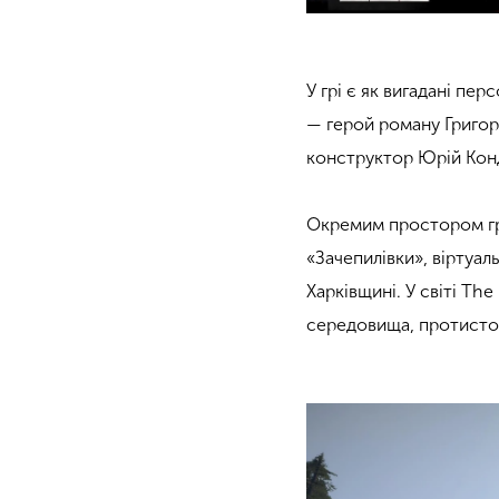
У грі є як вигадані пер
— герой роману Григор
конструктор Юрій Конд
Окремим простором гри
«Зачепилівки», віртуал
Харківщині. У світі T
середовища, протистоїть