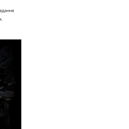
авдання
я.