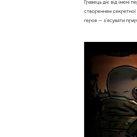
Гравець діє від імені 
створенням секретної 
героя — з’ясувати прир