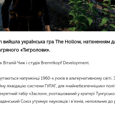
 вийшла українська гра The Hollow, натхненням дл
агряного «Тигролови».
 Віталій Чиж і студія Brenntkopf Development.
ртаються наприкінці 1960-х років в альтернативному світі. 
ну ліквідацію системи ГУЛАГ, для «найнебезпечніших» полі
 секретний табір «Заслон», розташований у кратері Тунгусько
адянський Союз утримує науковців і в’язнів, нелояльних до