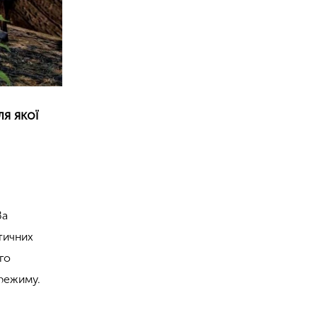
я якої
За
тичних
го
 режиму.