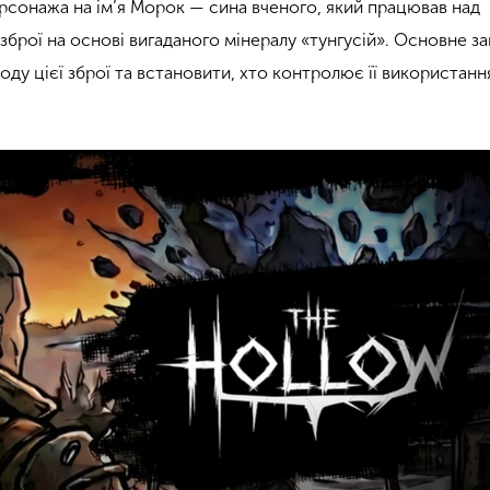
персонажа на ім’я Морок — сина вченого, який працював над
зброї на основі вигаданого мінералу «тунгусій». Основне з
оду цієї зброї та встановити, хто контролює її використанн