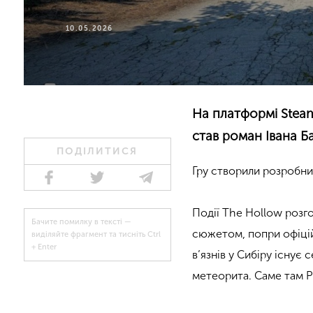
10.05.2026
На платформі Steam
став роман Івана Б
ПОДІЛИТИСЯ
Гру створили розробник
Події The Hollow розго
Бачите помилку в тексті —
сюжетом, попри офіцій
виділяйте фрагмент та тисніть Ctrl
+ Enter
в’язнів у Сибіру існує
метеорита. Саме там Р