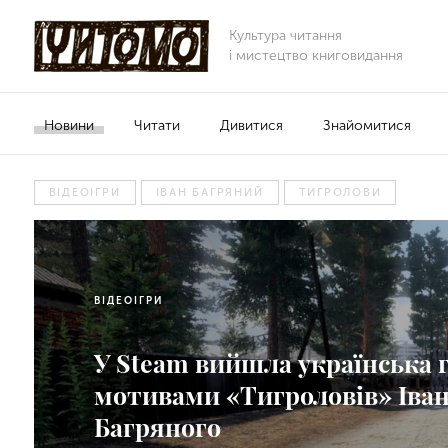
Культура читання
і мистецтво книговидання
Новини
Читати
Дивитися
Знайомитися
ВІДЕОІГРИ
ІВАН БАГРЯНИЙ
ТИГРОЛОВИ
ВІДЕОІГРИ
У Steam вийшла українська г
мотивами «Тигроловів» Іва
Багряного