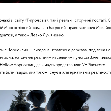
сонажі зі світу «Тигроловів», так і реальні історичні постаті. 
ій Многогрішний, сам Іван Багряний, правозахисник Михайл
ратюк, а також Левко Лук’яненко.
 є Чорноклин — вигадана незалежна держава, поділена на 
ьні зони, натхненні реальним населеним пунктом Зачепилівк
he Hollow Чорноклин, де живуть представники УНРівського
 Білій гвардії, яка також існує в альтернативній реальності