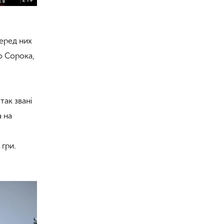
Серед них
о Сорока,
так звані
а на
 гри.