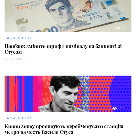
97
ВАСИЛЬ СТУС
Нацбанк змінить шрифт номіналу на банкноті зі
Стусом
16.07.2026 -
7330
ВАСИЛЬ СТУС
Кияни знову пропонують перейменувати станцію
метро на честь Василя Стуса