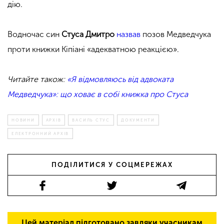
дію.
Водночас син
Стуса Дмитро
назвав
позов Медведчука
проти книжки Кіпіані «адекватною реакцією».
Читайте також:
«Я відмовляюсь від адвоката
Медведчука»: що ховає в собі книжка про Стуса
НОВИНИ
АРХІВ
ВАСИЛЬ СТУС
ДОКУМЕНТИ
ЕЛЕКТРОННИЙ АРХІВ
ПОДІЛИТИСЯ У СОЦМЕРЕЖАХ
Цей матеріал підготовано завдяки учасникам