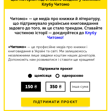
Клубу Читомо
Читомо» — це медіа про книжки й літературу,
що підтримувало українське книговидання
задовго до того, як це стало трендом. Ставайте
частиною історії — доєднуйтеся до
Клубу
Читомо!
«Читомо»
— це професійне медіа про книжки і
книговидання в Україні та світі. Ми залишаємось
незалежними лише завдяки коштам наших донаторів.
Допоможіть нам розвиватися і ставати ще кращими!
Підтримати проєкт
щомісяця
одноразово
150
₴
350
₴
інша сума
ПІДТРИМАТИ ПРОЄКТ