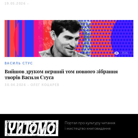
19.05.2026 -
3516
ВАСИЛЬ СТУС
Вийшов друком перший том повного зібрання
творів Василя Стуса
30.04.2026 -
ОЛЕГ КОЦАРЕВ
Портал про культуру читання
і мистецтво книговидання