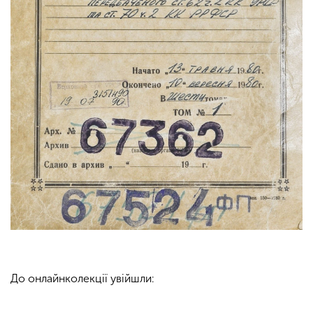
До онлайнколекції увійшли: