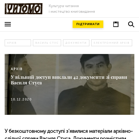
Культура читання
і мистецтво книговидання
ПІДТРИМАТИ
АРХІВ
ВАСИЛЬ СТУС
ДОКУМЕНТИ
ЕЛЕКТРОННИЙ АРХІВ
АРХІВ
У вільний доступ виклали 42 документи зі справи
Василя Стуса
10.12.2020
У безкоштовному доступі з’явилися матеріали архівно-
слідчої справи Василя Стуса. Документи розмістили