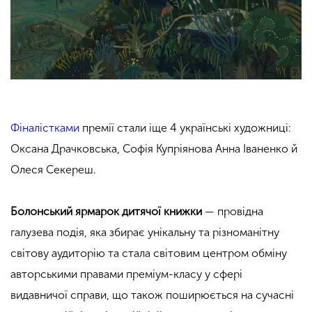
Фіналістками
премії стали іще 4 українські художниці:
Оксана Драчковська, Софія Купріянова Анна Іваненко й
Олеся Секереш.
Болонський ярмарок дитячої книжки
— провідна
галузева подія, яка збирає унікальну та різноманітну
світову аудиторію та стала світовим центром обміну
авторськими правами преміум-класу у сфері
видавничої справи, що також поширюється на сучасні