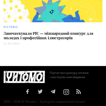
768
PICTORIC
Започаткували PIC — міжнародний конкурс для
молодих і професійних ілюстраторів
12.04.2026 -
Портал про культуру читання
і мистецтво книговидання
2010 – 2026 © Читомо — Культурно-видавничий проект