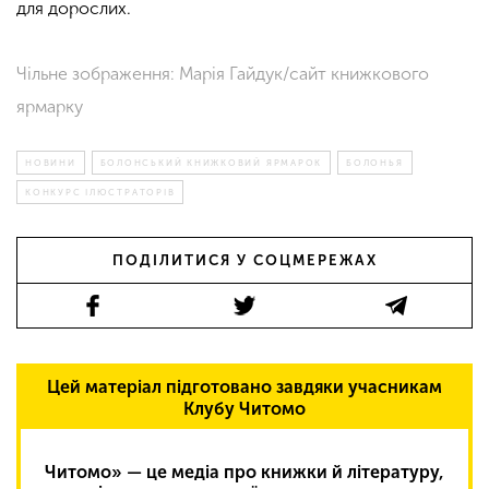
для дорослих.
Чільне зображення: Марія Гайдук/сайт книжкового
ярмарку
НОВИНИ
БОЛОНСЬКИЙ КНИЖКОВИЙ ЯРМАРОК
БОЛОНЬЯ
КОНКУРС ІЛЮСТРАТОРІВ
ПОДІЛИТИСЯ У СОЦМЕРЕЖАХ
Цей матеріал підготовано завдяки учасникам
Клубу Читомо
Читомо» — це медіа про книжки й літературу,