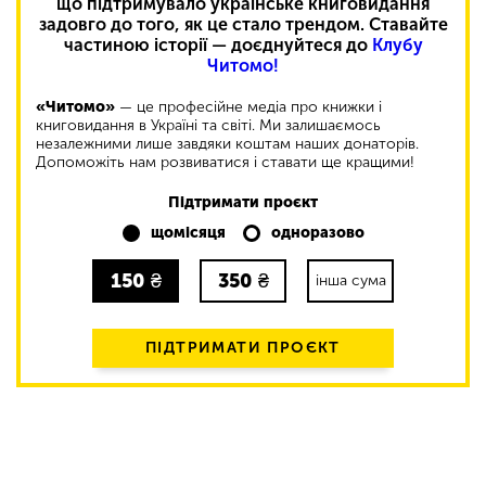
що підтримувало українське книговидання
задовго до того, як це стало трендом. Ставайте
частиною історії — доєднуйтеся до
Клубу
Читомо!
«Читомо»
— це професійне медіа про книжки і
книговидання в Україні та світі. Ми залишаємось
незалежними лише завдяки коштам наших донаторів.
Допоможіть нам розвиватися і ставати ще кращими!
Підтримати проєкт
щомісяця
одноразово
150
₴
350
₴
інша сума
ПІДТРИМАТИ ПРОЄКТ