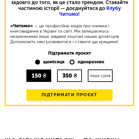
задовго до того, як це стало трендом. Ставайте
частиною історії — доєднуйтеся до
Клубу
Читомо!
«Читомо»
— це професійне медіа про книжки і
книговидання в Україні та світі. Ми залишаємось
незалежними лише завдяки коштам наших донаторів.
Допоможіть нам розвиватися і ставати ще кращими!
Підтримати проєкт
щомісяця
одноразово
150
₴
350
₴
інша сума
ПІДТРИМАТИ ПРОЄКТ