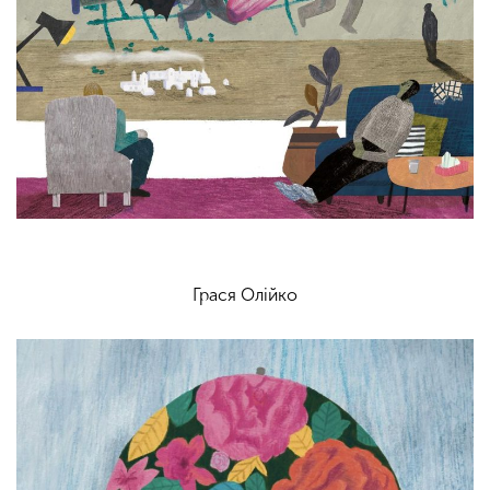
Грася Олійко