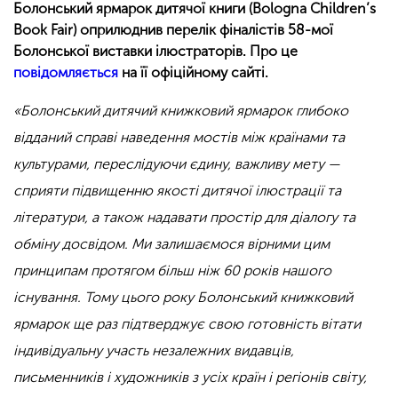
Болонський ярмарок дитячої книги (Bologna Children’s
Book Fair) оприлюднив перелік фіналістів 58-мої
Болонської виставки ілюстраторів. Про це
повідомляється
на її офіційному сайті.
«Болонський дитячий книжковий ярмарок глибоко
відданий справі наведення мостів між країнами та
культурами, переслідуючи єдину, важливу мету —
сприяти підвищенню якості дитячої ілюстрації та
літератури, а також надавати простір для діалогу та
обміну досвідом. Ми залишаємося вірними цим
принципам протягом більш ніж 60 років нашого
існування. Тому цього року Болонський книжковий
ярмарок ще раз підтверджує свою готовність вітати
індивідуальну участь незалежних видавців,
письменників і художників з усіх країн і регіонів світу,