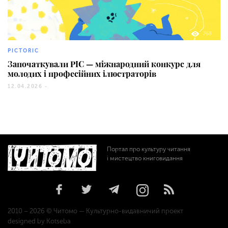
768
PICTORIC
Започаткували PIC — міжнародний конкурс для
молодих і професійних ілюстраторів
12.04.2026 -
Портал про культуру читання
і мистецтво книговидання
2010 – 2026 © Читомо — Культурно-видавничий проект
designed by Kotseba