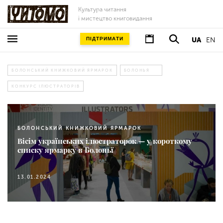
Культура читання
і мистецтво книговидання
ПІДТРИМАТИ
UA
EN
БОЛОНСЬКИЙ КНИЖКОВИЙ ЯРМАРОК
БОЛОНЬЯ
КОНКУРС ІЛЮСТРАТОРІВ
БОЛОНСЬКИЙ КНИЖКОВИЙ ЯРМАРОК
Вісім українських ілюстраторок — у короткому
списку ярмарку в Болоньї
13.01.2024