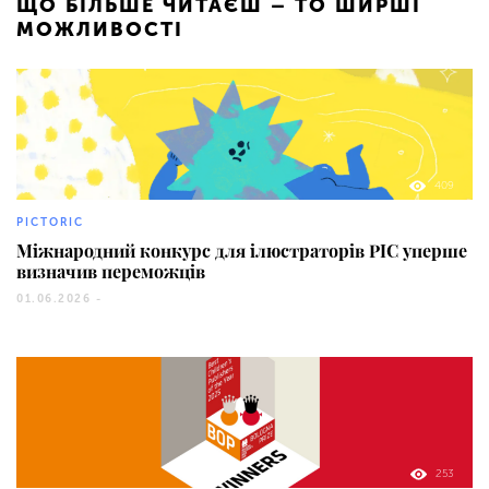
ЩО БІЛЬШЕ ЧИТАЄШ – ТО ШИРШІ
МОЖЛИВОСТІ
409
PICTORIC
Міжнародний конкурс для ілюстраторів PIC уперше
визначив переможців
01.06.2026 -
253