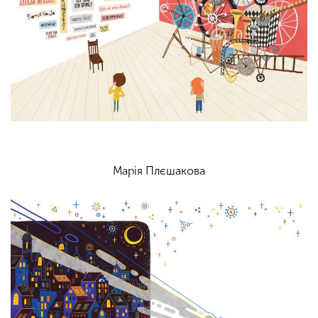
Марія Плєшакова