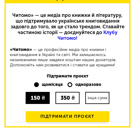
Читомо» — це медіа про книжки й літературу,
що підтримувало українське книговидання
задовго до того, як це стало трендом. Ставайте
частиною історії — доєднуйтеся до
Клубу
Читомо!
«Читомо»
— це професійне медіа про книжки і
книговидання в Україні та світі. Ми залишаємось
незалежними лише завдяки коштам наших донаторів.
Допоможіть нам розвиватися і ставати ще кращими!
Підтримати проєкт
щомісяця
одноразово
150
₴
350
₴
інша сума
ПІДТРИМАТИ ПРОЄКТ