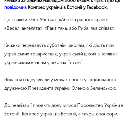
книжки загальним накладом 2000 екземплярів. Про це
повідомив
Конгрес українців Естонії у Facebook.
Це книжки
«Еко Абетка», «Абетка рідного краю»,
«Веселі ангелята», «Рака така, або Риба, яка співає».
Книжки передадуть суботнім школам, які діють при
українських товариствах, українській школі в Таллінні,
українським класам у школах Естонії.
Видання надрукували у межах проєкту ініційованого
дружиною Президента України Оленою Зеленською.
До реалізації проєкту долучилися Посольство України в
Естонії, Конгрес українців Естонії, а також спонсори.