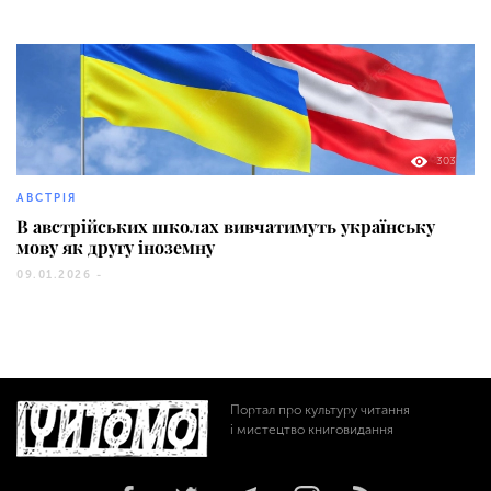
303
АВСТРІЯ
В австрійських школах вивчатимуть українську
мову як другу іноземну
09.01.2026 -
Портал про культуру читання
і мистецтво книговидання