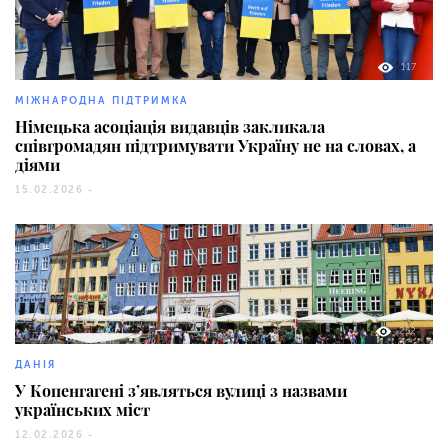
117
МІЖНАРОДНА ПІДТРИМКА
Німецька асоціація видавців закликала
співгромадян підтримувати Україну не на словах, а
діями
15.02.2026 -
252
ДАНІЯ
У Копенгагені з’являться вулиці з назвами
українських міст
12.02.2026 -