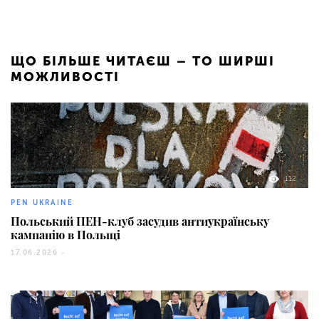
ЩО БІЛЬШЕ ЧИТАЄШ – ТО ШИРШІ
МОЖЛИВОСТІ
112
PEN UKRAINE
Польський ПЕН-клуб засудив антиукраїнську
кампанію в Польщі
17.06.2026 -