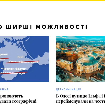
ТО ШИРШІ МОЖЛИВОСТІ
ВАННЯ
ДЕРУСИФІКАЦІЯ
пропонують
В Одесі вулицю Ільфа і
увати географічні
перейменували на честь