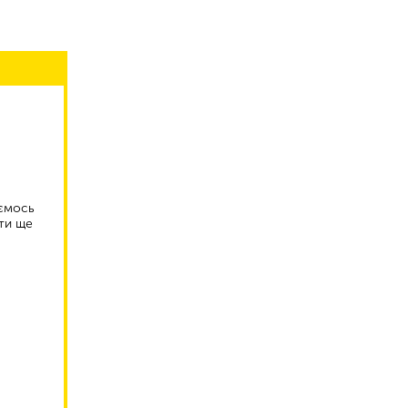
аємось
ти ще