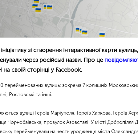
 ініціативу зі створення інтерактивної карти вулиць,
нували через російські назви. Про це
повідомляю
 на своїй сторінці у Facebook.
100 перейменованих вулиць: зокрема 7 колишніх Московськи
пні, Ростовські та інші.
вляються вулиці Героїв Маріуполя, Героїв Харкова, Героїв Хер
лиця Чорнобаївська, провулок Азовсталі. У місті Добропілля 
вську перейменували на честь уродженця міста Олександра