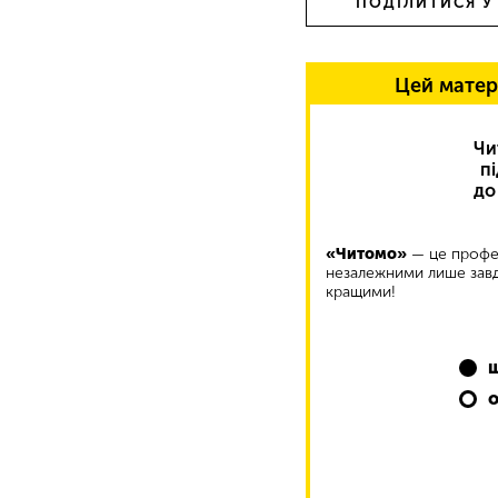
ПОДІЛИТИСЯ У
Цей матер
Чи
п
до
«Читомо»
— це профес
незалежними лише завд
кращими!