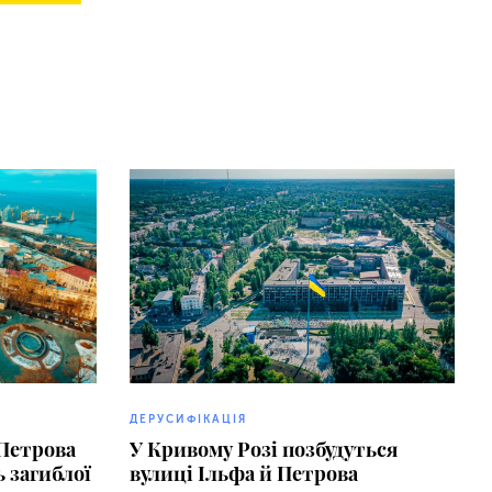
ДЕРУСИФІКАЦІЯ
 Петрова
У Кривому Розі позбудуться
 загиблої
вулиці Ільфа й Петрова