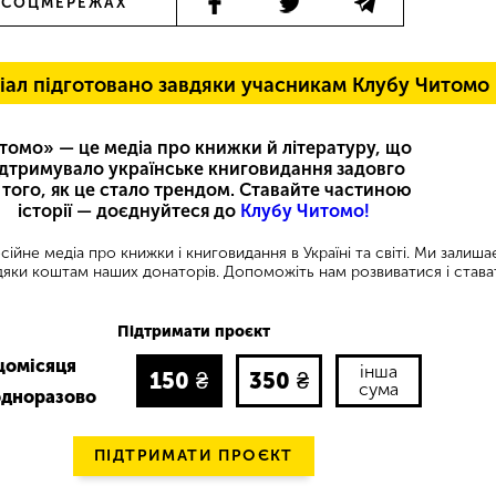
 СОЦМЕРЕЖАХ
іал підготовано завдяки учасникам Клубу Читомо
томо» — це медіа про книжки й літературу, що
ідтримувало українське книговидання задовго
 того, як це стало трендом. Ставайте частиною
історії — доєднуйтеся до
Клубу Читомо!
ійне медіа про книжки і книговидання в Україні та світі. Ми залиш
яки коштам наших донаторів. Допоможіть нам розвиватися і става
Підтримати проєкт
щомісяця
інша
150
₴
350
₴
сума
одноразово
ПІДТРИМАТИ ПРОЄКТ