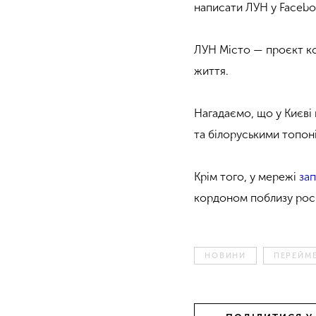
написати ЛУН у Faceb
ЛУН Місто — проєкт ко
життя.
Нагадаємо, що
у Києві
та білоруськими топон
Крім того, у мережі
зап
кордоном поблизу росі
НОВИНИ
ПЕРЕЙМ