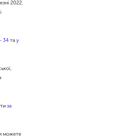
езні 2022,
і
– 34
та
у
ької,
и
ути
за
ви можете