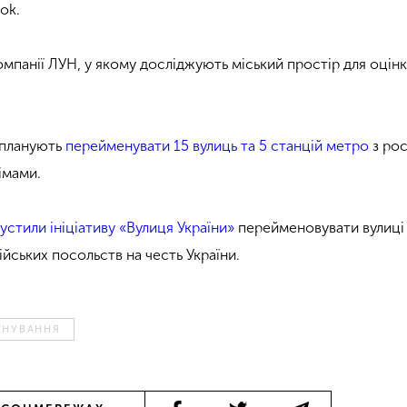
ook.
мпанії ЛУН, у якому досліджують міський простір для оцінк
 планують
перейменувати 15 вулиць та 5 станцій метро
з ро
імами.
устили ініціативу «Вулиця України»
перейменовувати вулиці 
йських посольств на честь України.
ЕНУВАННЯ