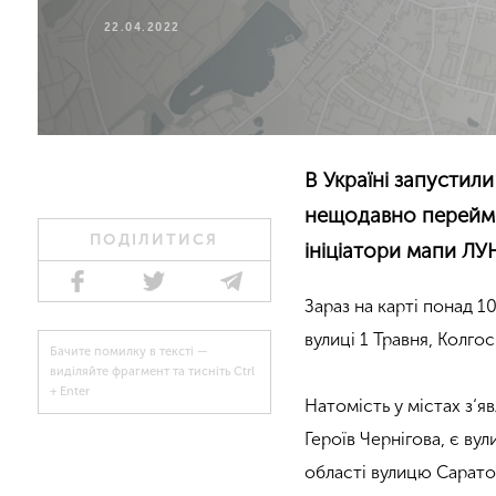
22.04.2022
В Україні запустили
нещодавно перейме
ПОДІЛИТИСЯ
ініціатори мапи ЛУН
Зараз на карті понад 
вулиці 1 Травня, Колгос
Бачите помилку в тексті —
виділяйте фрагмент та тисніть Ctrl
+ Enter
Натомість у містах з‘я
Героїв Чернігова, є ву
області вулицю Сарато