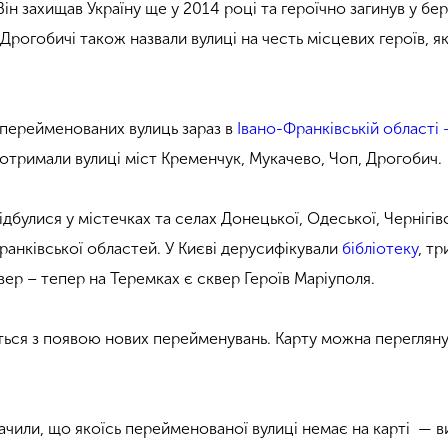
ін захищав Україну ще у 2014 році та героїчно загинув у бер
Дрогобичі також назвали вулиці на честь місцевих героїв, як
перейменованих вулиць зараз в
Івано-Франківській області 
и отримали вулиці міст Кременчук, Мукачево, Чоп, Дрогобич.
булися у містечках та селах Донецької, Одеської, Чернігівс
ранківської областей. У Києві дерусифікували
бібліотеку
, тр
сквер – тепер на Теремках є сквер Героїв Маріуполя.
ться з появою нових перейменувань. Карту можна переглян
бачили, що якоїсь перейменованої вулиці немає на карті — 