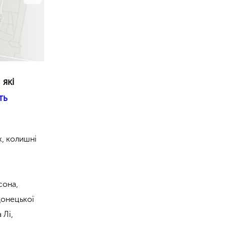
 які
ть
х, колишні
сона,
Донецької
 Лі,