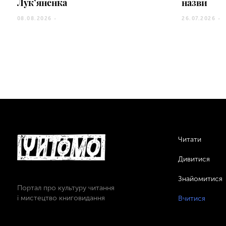
Лук’яненка
назви
08.08.2026 -
26.07.2026 -
Читати
Дивитися
Знайомитися
Портал про культуру читання
і мистецтво книговидання
Вчитися