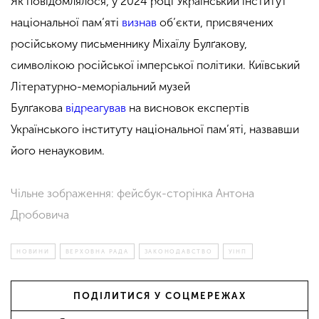
Як повідомлялося, у 2024 році Український інститут
національної пам’яті
визнав
об’єкти, присвячених
російському письменнику Міхаїлу Булґакову,
символікою російської імперської політики. Київський
Літературно-меморіальний музей
Булґакова
відреагував
на висновок експертів
Українського інституту національної пам’яті, назвавши
його ненауковим.
Чільне зображення: фейсбук-сторінка Антона
Дробовича
НОВИНИ
ВЕРХОВНА РАДА
ЗАКОНОДАВСТВО
УІНП
ПОДІЛИТИСЯ У СОЦМЕРЕЖАХ