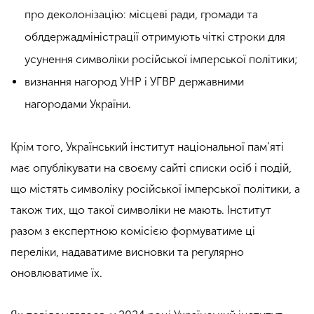
про деколонізацію: місцеві ради, громади та
облдержадміністрації отримують чіткі строки для
усунення символіки російської імперської політики;
визнання нагород УНР і УГВР державними
нагородами України.
Крім того, Український інститут національної пам’яті
має опублікувати на своєму сайті списки осіб і подій,
що містять символіку російської імперської політики, а
також тих, що такої символіки не мають. Інститут
разом з експертною комісією формуватиме ці
переліки, надаватиме висновки та регулярно
оновлюватиме їх.