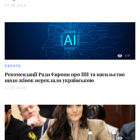
02.08.2026 -
108
ЄВРОПА
Рекомендації Ради Європи про ШІ та насильство
щодо жінок переклали українською
22.07.2026 -
101