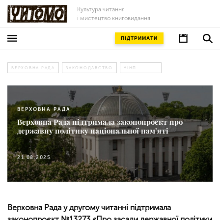
Культура читання
і мистецтво книговидання
ПІДТРИМАТИ
ВЕРХОВНА РАДА
ЗАКОНОДАВСТВО
УІНП
ВЕРХОВНА РАДА
Верховна Рада підтримала законопроєкт про
державну політику національної пам’яті
21.08.2025
Верховна Рада у другому читанні підтримала
законопроєкт №13273 «Про засади державної політики