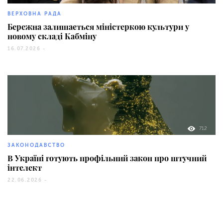
ВЕРХОВНА РАДА
Бережна залишається міністеркою культури у
новому складі Кабміну
16.07.2026 -
712
ЗАКОНОДАВСТВО
В Україні готують профільний закон про штучний
інтелект
22.06.2026 -