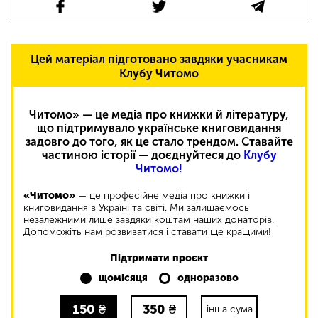
Цей матеріал підготовано завдяки учасникам
Клубу Читомо
Читомо» — це медіа про книжки й літературу,
що підтримувало українське книговидання
задовго до того, як це стало трендом. Ставайте
частиною історії — доєднуйтеся до
Клубу
Читомо!
«Читомо»
— це професійне медіа про книжки і
книговидання в Україні та світі. Ми залишаємось
незалежними лише завдяки коштам наших донаторів.
Допоможіть нам розвиватися і ставати ще кращими!
Підтримати проєкт
щомісяця
одноразово
150
₴
350
₴
інша сума