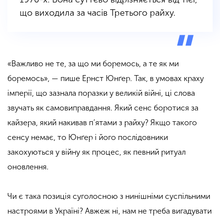
що виходила за часів Третього райху.
«Важливо не те, за що ми боремось, а те як ми
боремось», — пише Ернст Юнґер. Так, в умовах краху
імперії, що зазнала поразки у великій війні, ці слова
звучать як самовиправдання. Який сенс боротися за
кайзера, який накивав п’ятами з райху? Якщо такого
сенсу немає, то Юнґер і його послідовники
закохуються у війну як процес, як певний ритуал
оновлення.
Чи є така позиція суголосною з нинішніми суспільними
настроями в Україні? Авжеж ні, нам не треба вигадувати