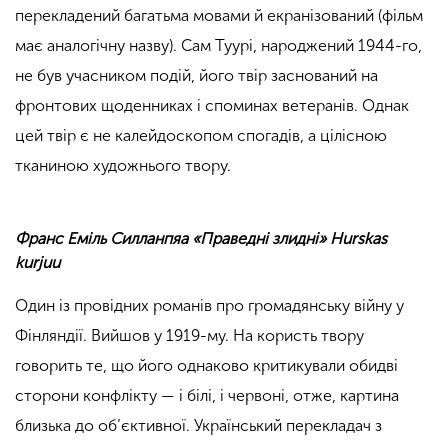
перекладений багатьма мовами й екранізований (фільм
має аналогічну назву). Сам Туурі, народжений 1944-го,
не був учасником подій, його твір заснований на
фронтових щоденниках і споминах ветеранів. Однак
цей твір є не калейдоскопом спогадів, а цілісною
тканиною художнього твору.
Франс Еміль Силланпяа «Праведні злидні» Hurskas
kurjuu
Один із провідних романів про громадянську війну у
Фінляндії. Вийшов у 1919-му. На користь твору
говорить те, що його однаково критикували обидві
сторони конфлікту — і білі, і червоні, отже, картина
близька до об’єктивної. Український перекладач з