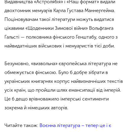
Видавництва «Астролябія» і «Наш формат» видали
двохтомник мемуарів Карла Густава Маннергейма.
Поціновувачам такої літератури можуть видатися
цікавими «Щоденники Зимової війни» Вольфганга
Гальсті — полковника фінського Генштабу, одного з
найвидатніших військових і мемуаристів тієї доби.
Безумовно, «визвольна» європейська література не
обмежується фінською. Було б добре зібрати в
українських книгарнях корпус найвизначніших текстів
усіх країн, що пройшли шлях емансипації від імперій.
Це б дещо врівноважило імперські сентименти
зокрема й німецьких авторів.
Читайте також:
Воєнна література – тепер це і є