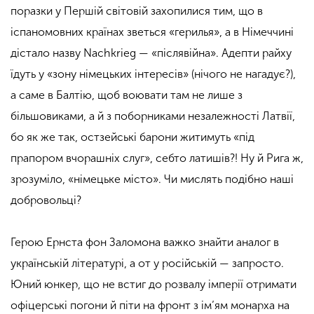
поразки у Першій світовій захопилися тим, що в
іспаномовних країнах зветься «герилья», а в Німеччині
дістало назву Nachkrieg — «післявійна». Адепти райху
їдуть у «зону німецьких інтересів» (нічого не нагадує?),
а саме в Балтію, щоб воювати там не лише з
більшовиками, а й з поборниками незалежності Латвії,
бо як же так, остзейські барони житимуть «під
прапором вчорашніх слуг», себто латишів?! Ну й Рига ж,
зрозуміло, «німецьке місто». Чи мислять подібно наші
добровольці?
Герою Ернста фон Заломона важко знайти аналог в
українській літературі, а от у російській — запросто.
Юний юнкер, що не встиг до розвалу імперії отримати
офіцерські погони й піти на фронт з ім’ям монарха на