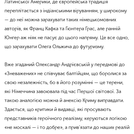
Латинської Америки, де європейська традиція
переплітається з індіанськими віруванням, у широкому
— до неї можна зарахувати таких німецькомовних
авторів, як Франц Кафка та Гюнтера Грас, але ранній
Юнгер аж ніяк не пасує до цього напряму. Це все одно,
що зарахувати Олега Ольжича до футуризму.
Вже згаданий Олександр Андрієвській у передмові до
«Зневажених» не співчуває балтійцям, що боролися за
свою незалежність, бо в його розумінні — це терени,
які Німеччина завоювала під час Першої світової. За
такою аналогією можна й анексію Криму виправдати.
Здається, що критики й видавці, які просувають
представників героїчного реалізму, керуються логікою
«не москалі — і то добре», а прив’язати до наших реалій