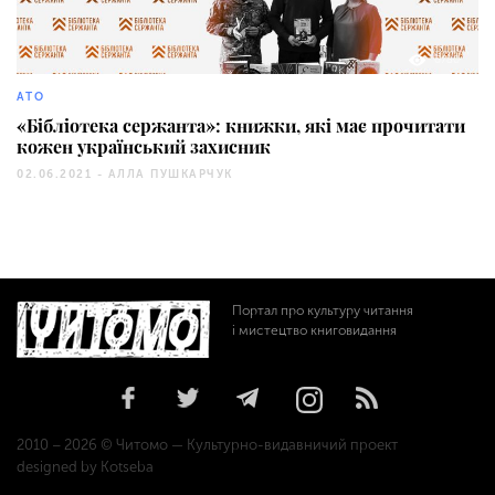
6780
АТО
«Бібліотека сержанта»: книжки, які має прочитати
кожен український захисник
02.06.2021 -
АЛЛА ПУШКАРЧУК
Портал про культуру читання
і мистецтво книговидання
2010 – 2026 © Читомо — Культурно-видавничий проект
designed by Kotseba