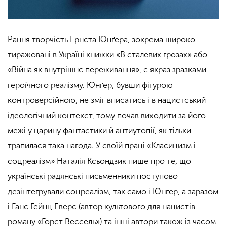
Рання творчість Ернста Юнґера, зокрема широко
тиражовані в Україні книжки «В сталевих грозах» або
«Війна як внутрішнє переживання», є якраз зразками
героїчного реалізму. Юнґер, бувши фігурою
контроверсійною, не зміг вписатись і в нацистський
ідеологічний контекст, тому
почав виходити за його
межі у царину фантастики й антиутопії, як тільки
трапилася така нагода.
У своїй праці «Класицизм і
соцреалізм» Наталія Ксьондзик пише про те, що
українські радянські письменники поступово
дезінтегрували соцреалізм, так само і Юнґер, а заразом
і Ганс Гейнц Еверс (автор культового для нацистів
роману «Горст Вессель») та інші автори також із часом