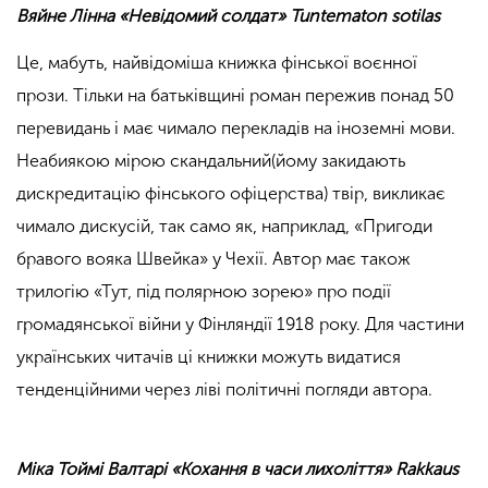
Вяйне Лінна «Невідомий солдат»
Tuntematon sotilas
Це, мабуть, найвідоміша книжка фінської воєнної
прози. Тільки на батьківщині роман пережив понад 50
перевидань і має чимало перекладів на іноземні мови.
Неабиякою мірою скандальний(йому закидають
дискредитацію фінського офіцерства) твір, викликає
чимало дискусій, так само як, наприклад, «Пригоди
бравого вояка Швейка» у Чехії. Автор має також
трилогію «Тут, під полярною зорею» про події
громадянської війни у Фінляндії 1918 року. Для частини
українських читачів ці книжки можуть видатися
тенденційними через ліві політичні погляди автора.
Міка Тоймі Валтарі «Кохання в часи лихоліття»
Rakkaus