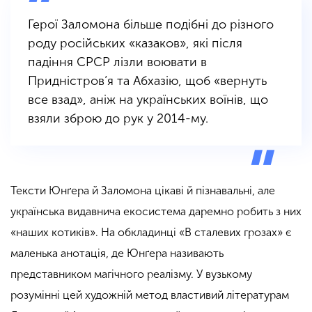
Герої Заломона більше подібні до різного
роду російських «казаков», які після
падіння СРСР лізли воювати в
Придністров’я та Абхазію, щоб «вернуть
все взад», аніж на українських воїнів, що
взяли зброю до рук у 2014-му.
Тексти Юнґера й Заломона цікаві й пізнавальні, але
українська видавнича екосистема даремно робить з них
«наших котиків». На обкладинці «В сталевих грозах» є
маленька анотація, де Юнґера називають
представником магічного реалізму.
У вузькому
розумінні цей художній метод властивий літературам