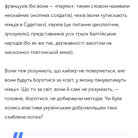
французів (бо вони — «паулю», таким словом називали
неохайних окопних солдатів), чехів (вони «утискають
німців в Судетах»), євреїв (це питання ідеологічне,
зрозуміло), представників усіх трьох балтійських
народів (бо як же так, державності захотіли на
«исконно» тевтонській землі).
Вони теж розуміють, що кайзер не повернеться, але
вони будуть боротися за «світ, у якому пануватимуть
німці». Що то за світ, вони й самі не розуміють, —
головне, боротися, не добираючи методів. Чи була
колись властива українським добровольцям така
схиблена логіка?