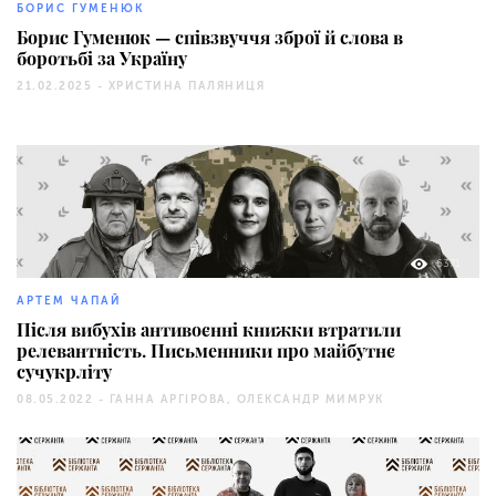
БОРИС ГУМЕНЮК
Борис Гуменюк — співзвуччя зброї й слова в
боротьбі за Україну
21.02.2025 -
ХРИСТИНА ПАЛЯНИЦЯ
6371
АРТЕМ ЧАПАЙ
Після вибухів антивоєнні книжки втратили
релевантність. Письменники про майбутнє
сучукрліту
08.05.2022 -
ГАННА АРГІРОВА, ОЛЕКСАНДР МИМРУК