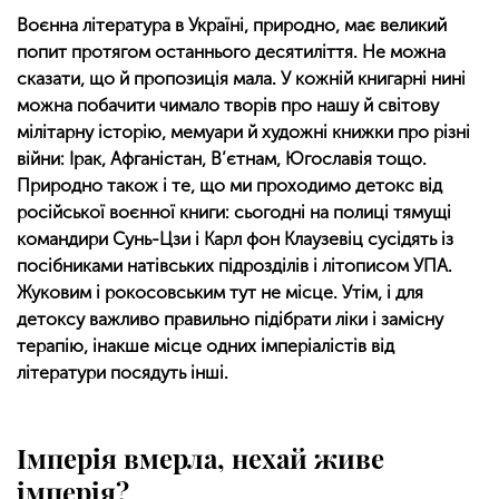
Воєнна література в Україні, природно, має великий
попит протягом останнього десятиліття. Не можна
сказати, що й пропозиція мала. У кожній книгарні нині
можна побачити чимало творів про нашу й світову
мілітарну історію, мемуари й художні книжки про різні
війни: Ірак, Афганістан, В’єтнам, Югославія тощо.
Природно також і те, що ми проходимо детокс від
російської воєнної книги: сьогодні на полиці тямущі
командири Сунь-Цзи і Карл фон Клаузевіц сусідять із
посібниками натівських підрозділів і літописом УПА.
Жуковим і рокосовським тут не місце. Утім, і для
детоксу важливо правильно підібрати ліки і замісну
терапію, інакше місце одних імперіалістів від
літератури посядуть інші.
Імперія вмерла, нехай живе
імперія?