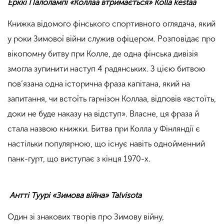
Ерккі Палолампі «Коллаа втримається» Kolla kestää
Книжка відомого фінського спортивного оглядача, який
у роки Зимової війни служив офіцером. Розповідає про
вікопомну битву при Колле, де одна фінська дивізія
змогла зупинити наступ 4 радянських. З цією битвою
пов’язана одна історична фраза капітана, який на
запитання, чи встоїть гарнізон Коллаа, відповів «встоїть,
доки не буде наказу на відступ». Власне, ця фраза й
стала назвою книжки. Битва при Колла у Фінляндії є
настільки популярною, що існує навіть однойменний
панк-гурт, що виступає з кінця 1970-х.
Антті Туурі «Зимова війна» Talvisota
Один зі знакових творів про Зимову війну,