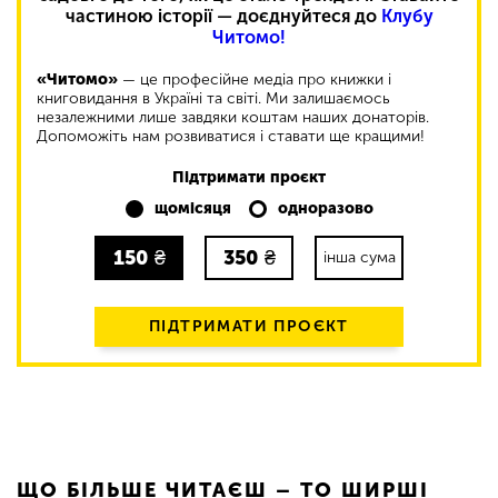
частиною історії — доєднуйтеся до
Клубу
Читомо!
«Читомо»
— це професійне медіа про книжки і
книговидання в Україні та світі. Ми залишаємось
незалежними лише завдяки коштам наших донаторів.
Допоможіть нам розвиватися і ставати ще кращими!
Підтримати проєкт
щомісяця
одноразово
150
₴
350
₴
інша сума
ПІДТРИМАТИ ПРОЄКТ
ЩО БІЛЬШЕ ЧИТАЄШ – ТО ШИРШІ