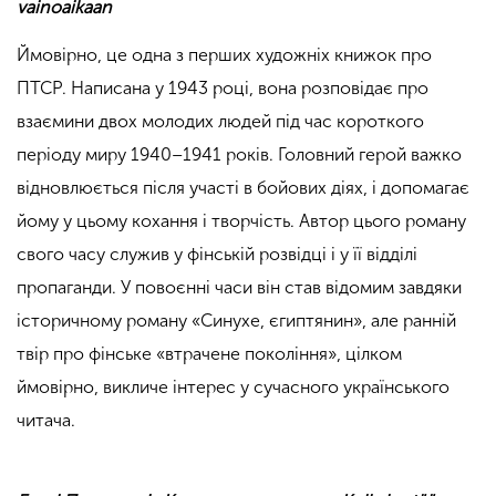
vainoaikaan
Ймовірно, це одна з перших художніх книжок про
ПТСР. Написана у 1943 році, вона розповідає про
взаємини двох молодих людей під час короткого
періоду миру 1940–1941 років. Головний герой важко
відновлюється після участі в бойових діях, і допомагає
йому у цьому кохання і творчість. Автор цього роману
свого часу служив у фінській розвідці і у її відділі
пропаганди. У повоєнні часи він став відомим завдяки
історичному роману «Синухе, єгиптянин», але ранній
твір про фінське «втрачене покоління», цілком
ймовірно, викличе інтерес у сучасного українського
читача.