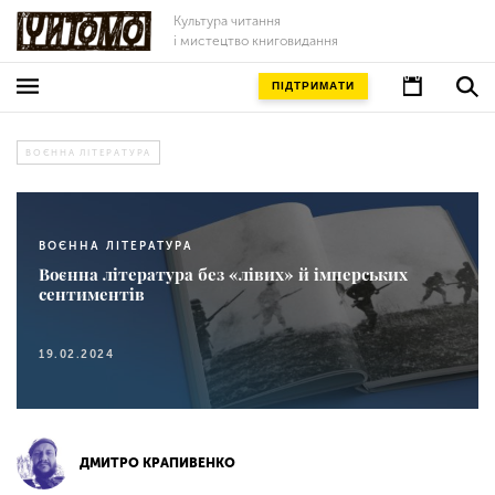
Культура читання
і мистецтво книговидання
ПІДТРИМАТИ
ВОЄННА ЛІТЕРАТУРА
ВОЄННА ЛІТЕРАТУРА
Воєнна література без «лівих» й імперських
сентиментів
19.02.2024
ДМИТРО КРАПИВЕНКО