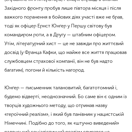
Західного фронту пробув лише півтора місяця і після
важкого поранення в бойових діях участі вже не брав,
тоді як офіцер Ернст Юнґер у Першу світову був
командиром роти, а в Другу — штабним офіцером.
Утім, літературний хист — це не завжди про життєвий
досвід (у Франца Кафки, що майже все життя працював
службовцем страхової компанії, він не був надто
багатим), погони й кількість нагород.
Юнґер — письменник талановитий, багатотомний і,
будемо відверті, неоднозначний. Бо саме він є одним із
творців художнього методу, що отримав назву
«героїчний реалізм», і який був панівним у нацистській
Німеччині. Подібно до того, як «штучно виведений»
радянський соціалістичний реалізм спирався на