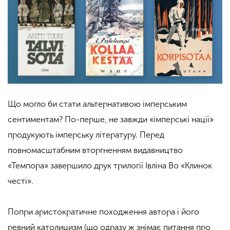
Що могло би стати альтернативою імперським
сентиментам? По-перше, не завжди «імперські нації»
продукують імперську літературу. Перед
повномасштабним вторгненням видавництво
«Темпора» завершило друк трилогії Івліна Во «Клинок
честі».
Попри аристократичне походження автора і його
ревний католицизм (що одразу ж знімає питання про