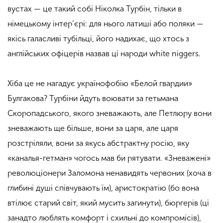
вустах — це такий собі Ніколка Турбін, тільки в
німецькому інтер’єрі: для нього латиші або поляки —
якісь галасливі тубільці, його надихає, що хтось з
англійських офіцерів назвав ці народи white niggers.
Хіба це не нагадує українофобію «Белой гвардии»
Булгакова? Турбіни йдуть воювати за гетьмана
Скоропадського, якого зневажають, але Петлюру вони
зневажають ще більше, вони за царя, але царя
розстріляли, вони за якусь абстрактну росію, яку
«каналья-гетман» чогось мав би рятувати. «Зневажені»
революціонери Заломона ненавидять червоних (хоча в
глибині душі співчувають їм), аристократію (бо вона
втілює старий світ, який мусить загинути), бюргерів (ці
занадто люблять комфорт і схильні до компромісів),