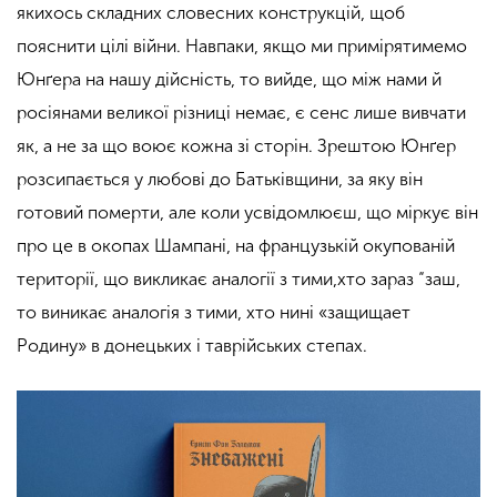
якихось складних словесних конструкцій, щоб
пояснити цілі війни. Навпаки, якщо ми примірятимемо
Юнґера на нашу дійсність, то вийде, що між нами й
росіянами великої різниці немає, є сенс лише вивчати
як, а не за що воює кожна зі сторін. Зрештою Юнґер
розсипається у любові до Батьківщини, за яку він
готовий померти, але коли усвідомлюєш, що міркує він
про це в окопах Шампані, на французькій окупованій
території, що викликає аналогії з тими,хто зараз “заш,
то виникає аналогія з тими, хто нині «защищает
Родину» в донецьких і таврійських степах.