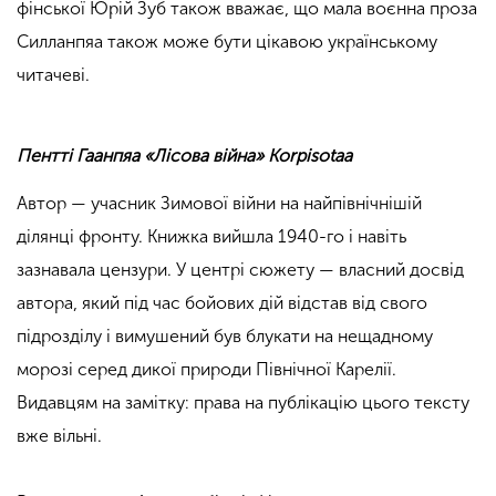
фінської Юрій Зуб також вважає, що мала воєнна проза
Силланпяа також може бути цікавою українському
читачеві.
Пентті Гаанпяа «Лісова війна» Korpisotaa
Автор — учасник Зимової війни на найпівнічнішій
ділянці фронту. Книжка вийшла 1940-го і навіть
зазнавала цензури. У центрі сюжету — власний досвід
автора, який під час бойових дій відстав від свого
підрозділу і вимушений був блукати на нещадному
морозі серед дикої природи Північної Карелії.
Видавцям на замітку: права на публікацію цього тексту
вже вільні.