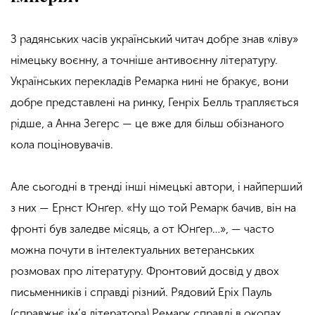
З радянських часів український читач добре знав «ліву»
німецьку воєнну, а точніше антивоєнну літературу.
Українських перекладів Ремарка нині не бракує, вони
добре представлені на ринку, Генріх Белль трапляється
рідше, а Анна Зегерс — це вже для більш обізнаного
кола поціновувачів.
Але сьогодні в тренді інші німецькі автори, і найперший
з них — Ернст Юнґер. «Ну що той Ремарк бачив, він на
фронті був заледве місяць, а от Юнґер…», — часто
можна почути в інтелектуальних ветеранських
розмовах про літературу. Фронтовий досвід у двох
письменників і справді різний. Рядовий Еріх Пауль
(справжнє ім’я літератора) Ремарк справді в окопах