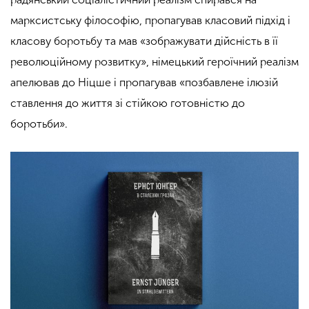
марксистську філософію, пропагував класовий підхід і
класову боротьбу та мав «зображувати дійсність в її
революційному розвитку», німецький героїчний реалізм
апелював до Ніцше і пропагував «позбавлене ілюзій
ставлення до життя зі стійкою готовністю до
боротьби».