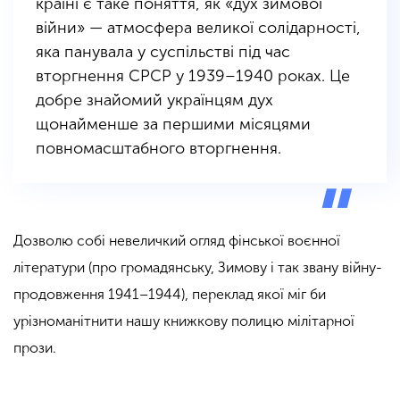
країні є таке поняття, як «дух зимової
війни» — атмосфера великої солідарності,
яка панувала у суспільстві під час
вторгнення СРСР у 1939–1940 роках. Це
добре знайомий українцям дух
щонайменше за першими місяцями
повномасштабного вторгнення.
Дозволю собі невеличкий огляд фінської воєнної
літератури (про громадянську, Зимову і так звану війну-
продовження 1941–1944), переклад якої міг би
урізноманітнити нашу книжкову полицю мілітарної
прози.