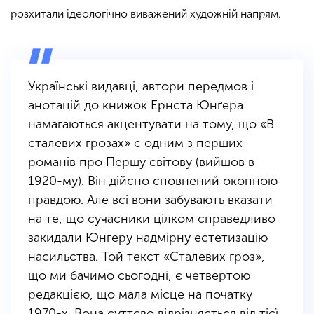
розхитали ідеологічно виважений художній напрям.
Українські видавці, автори передмов і
анотацій до книжок Ернста Юнґера
намагаються акцентувати на тому, що «В
сталевих грозах» є одним з перших
романів про Першу світову (вийшов в
1920-му). Він дійсно сповнений окопною
правдою. Але всі вони забувають вказати
на те, що сучасники цілком справедливо
закидали Юнґеру надмірну естетизацію
насильства. Той текст «Сталевих гроз»,
що ми бачимо сьогодні, є четвертою
редакцією, що мала місце на початку
1970-х. Вона суттєво відрізняється від тієї,