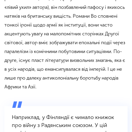
«лівий ухил» автора), він позбавлений пафосу і якихось
натяків на британську вищість. Романи Во сповнені
тонкої іронії щодо армії як інституції, вони часто
акцентують увагу на малопомітних сторінках Другої
світової, автор вміє зображувати епохальні події через
паралелізм із комічними побутовими ситуаціями. По-
друге, існує пласт літератури визвольних змагань, яка є
в усіх народів, що емансипувалася від імперій. І це не
лише про далеку антиколоніальну боротьбу народів
Африки та Азії.
Наприклад, у Фінляндії є чимало книжок
про війну з Радянським союзом. У цій