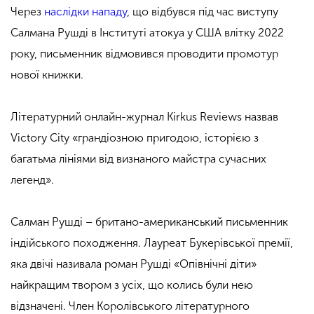
Через
наслідки нападу
, що відбувся під час виступу
Салмана Рушді в Інституті атокуа у США влітку 2022
року, письменник відмовився проводити промотур
нової книжки.
Літературний онлайн-журнал Kirkus Reviews назвав
Victory City «грандіозною пригодою, історією з
багатьма лініями від визнаного майстра сучасних
легенд».
Салман Рушді – британо-американський письменник
індійського походження. Лауреат Букерівської премії,
яка двічі називала роман Рушді «Опівнічні діти»
найкращим твором з усіх, що колись були нею
відзначені. Член Королівського літературного