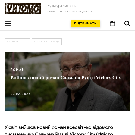
Культура читання
і мистецтво книговидання
ПІДТРИМАТИ
РОМАН
САЛМАН РУШДІ
РОМАН
Вийшов новий роман Салмана Рушді Victory City
07.02.2023
У світ вийшов новий роман всесвітньо відомого
письменника Салмана Рушді Victory City («Місто