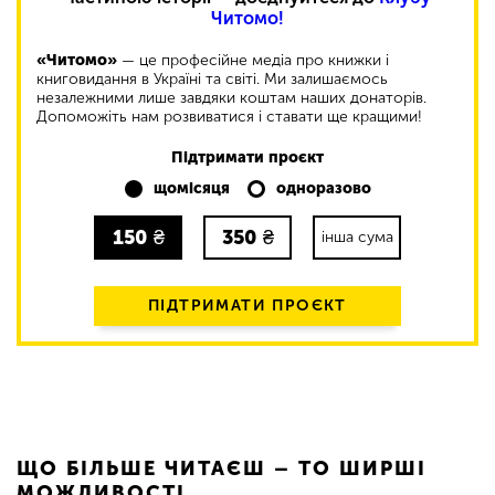
Читомо!
«Читомо»
— це професійне медіа про книжки і
книговидання в Україні та світі. Ми залишаємось
незалежними лише завдяки коштам наших донаторів.
Допоможіть нам розвиватися і ставати ще кращими!
Підтримати проєкт
щомісяця
одноразово
150
₴
350
₴
інша сума
ПІДТРИМАТИ ПРОЄКТ
ЩО БІЛЬШЕ ЧИТАЄШ – ТО ШИРШІ
МОЖЛИВОСТІ