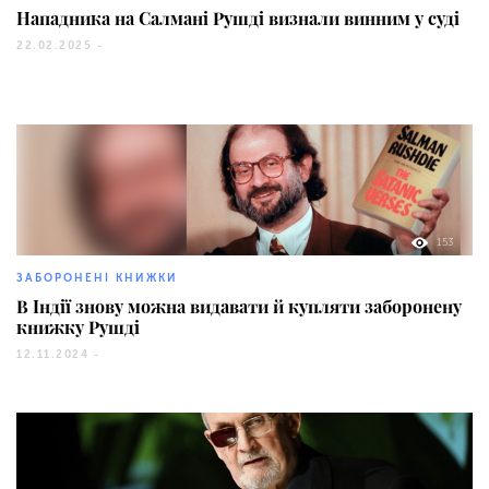
Нападника на Салмані Рушді визнали винним у суді
22.02.2025 -
153
ЗАБОРОНЕНІ КНИЖКИ
В Індії знову можна видавати й купляти заборонену
книжку Рушді
12.11.2024 -