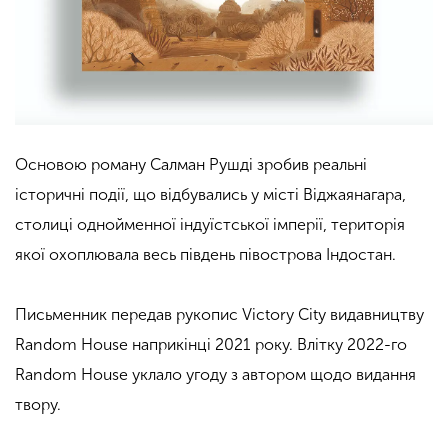
Основою роману Салман Рушді зробив реальні
історичні події, що відбувались у місті Віджаянагара,
столиці однойменної індуїстської імперії, територія
якої охоплювала весь південь півострова Індостан.
Письменник передав рукопис Victory City видавництву
Random House наприкінці 2021 року. Влітку 2022-го
Random House уклало угоду з автором щодо видання
твору.