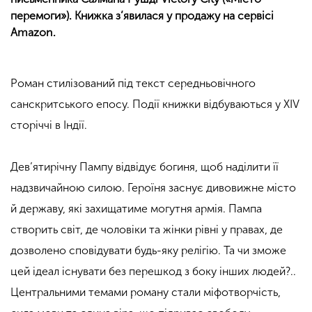
перемоги»). Книжка з’явилася у продажу на сервісі
Amazon.
Роман стилізований під текст середньовічного
санскритського епосу. Події книжки відбуваються у XIV
сторіччі в Індії.
Дев’ятирічну Пампу відвідує богиня, щоб наділити її
надзвичайною силою. Героїня заснує дивовижне місто
й державу, які захищатиме могутня армія. Пампа
створить світ, де чоловіки та жінки рівні у правах, де
дозволено сповідувати будь-яку релігію. Та чи зможе
цей ідеал існувати без перешкод з боку інших людей?..
Центральними темами роману стали міфотворчість,