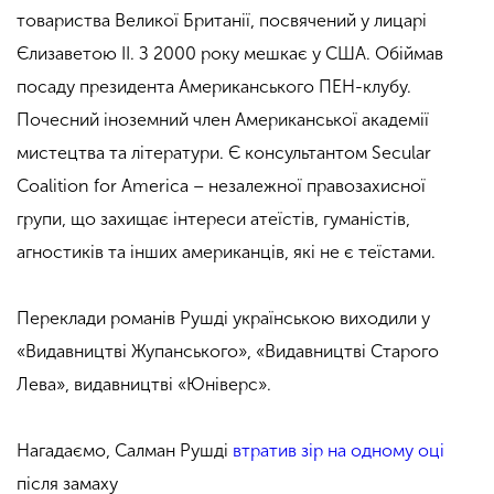
товариства Великої Британії, посвячений у лицарі
Єлизаветою II. З 2000 року мешкає у США. Обіймав
посаду президента Американського ПЕН-клубу.
Почесний іноземний член Американської академії
мистецтва та літератури. Є консультантом Secular
Coalition for America – незалежної правозахисної
групи, що захищає інтереси атеїстів, гуманістів,
агностиків та інших американців, які не є теїстами.
Переклади романів Рушді українською виходили у
«Видавництві Жупанського», «Видавництві Старого
Лева», видавництві «Юніверс».
Нагадаємо, Салман Рушді
втратив зір на одному оці
після замаху