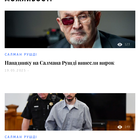
123
САЛМАН РУШДІ
Нападнику на Салмана Рушді винесли вирок
19.05.2025 -
149
САЛМАН РУШДІ