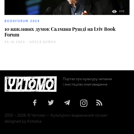
898
BOOKFORUM 2024
10 важливих думок Салмана Рушді на Lviv Book
Forum
05.10.2024 -
ОЛЕСЯ БОЙКО
Портал про культуру читання
і мистецтво книговидання
2010 – 2026 © Читомо — Культурно-видавничий проект
designed by Kotseba