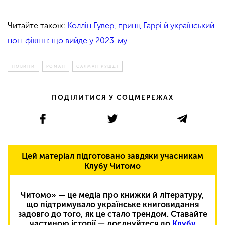
Читайте також:
Коллін Гувер, принц Гаррі й український
нон-фікшн: що вийде у 2023-му
НОВИНИ
РОМАН
САЛМАН РУШДІ
ПОДІЛИТИСЯ У СОЦМЕРЕЖАХ
Цей матеріал підготовано завдяки учасникам
Клубу Читомо
Читомо» — це медіа про книжки й літературу,
що підтримувало українське книговидання
задовго до того, як це стало трендом. Ставайте
частиною історії — доєднуйтеся до
Клубу