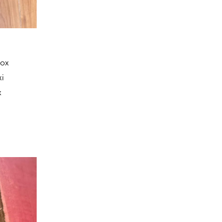
кох
жі
х