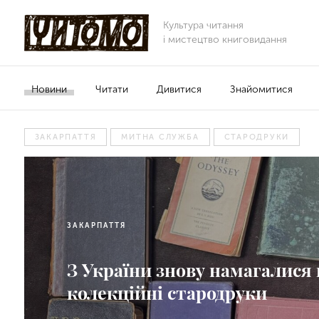
Культура читання
і мистецтво книговидання
Новини
Читати
Дивитися
Знайомитися
ЗАКАРПАТТЯ
МИТНА СЛУЖБА
СТАРОДРУКИ
ЗАКАРПАТТЯ
З України знову намагалися
колекційні стародруки