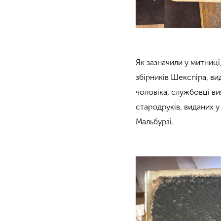
Як зазначили у митниці
збірників Шекспіра, ви
чоловіка, службовці ви
стародруків, виданих у
Мальбурзі.