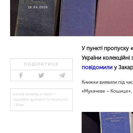
18.04.2026
У пункті пропуску
України колекційні 
ПОДІЛИТИСЯ
повідомили
у Закар
Книжки виявили під ча
«Мукачеве – Кошице»,
Бачите помилку в тексті —
виділяйте фрагмент та тисніть Ctrl
+ Enter