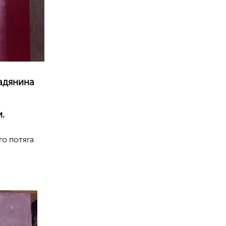
мадянина
.
го потяга