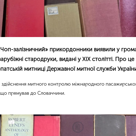
 «Чоп-залізничний» прикордонники виявили у гро
зарубіжні стародруки, видані у XIX столітті. Про це
патській митниці Державної митної служби України
с здійснення митного контролю міжнародного пасажирсько
 що прямував до Словаччини.