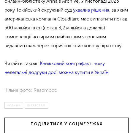
онлайн-бібліотеку Anna’s Archive. У листопаді 2025
року Токійський окружний суд
ухвалив рішення
, за яким
американська компанія Cloudflare має виплатити понад
500 мільйонів єн (понад 3,2 мільйона доларів)
компенсації чотирьом найбільшим японським
видавництвам через сприяння книжковову піратству.
Читайте також:
Книжковий контрафакт: чому
нелегальні додруки досі можна купити в Україні
Чільне фото: Readmodo
НОВИНИ
ПІРАТСТВО
ПОДІЛИТИСЯ У СОЦМЕРЕЖАХ