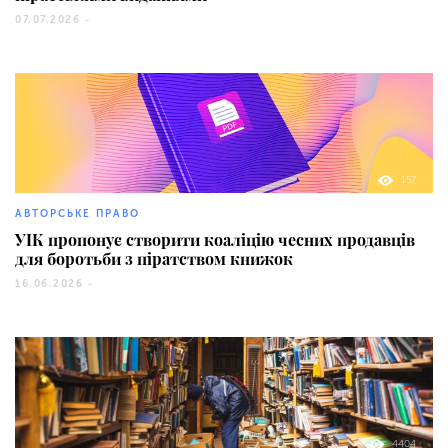
07.07.2026 -
157
АВТОРСЬКЕ ПРАВО
УІК пропонує створити коаліцію чесних продавців
для боротьби з піратством книжок
16.06.2026 -
4404