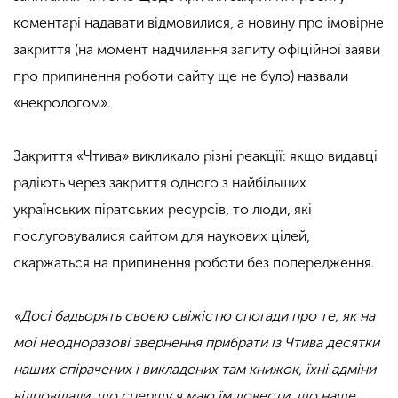
коментарі надавати відмовилися, а новину про імовірне
закриття (на момент надчилання запиту офіційної заяви
про припинення роботи сайту ще не було) назвали
«некрологом».
Закриття «Чтива» викликало різні реакції: якщо видавці
радіють через закриття одного з найбільших
українських піратських ресурсів, то люди, які
послуговувалися сайтом для наукових цілей,
скаржаться на припинення роботи без попередження.
«Досі бадьорять своєю свіжістю спогади про те, як на
мої неодноразові звернення прибрати із Чтива десятки
наших спірачених і викладених там книжок, їхні адміни
відповідали, що спершу я маю їм довести, що наше