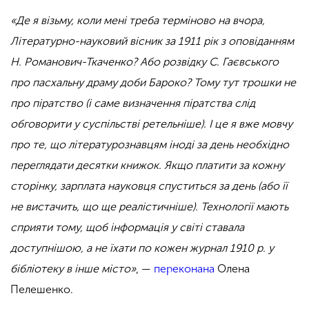
«Де я візьму, коли мені треба терміново на вчора,
Літературно-науковий вісник за 1911 рік з оповіданням
Н. Романович-Ткаченко? Або розвідку С. Гаєвського
про пасхальну драму доби Бароко? Тому тут трошки не
про піратство (і саме визначення піратства слід
обговорити у суспільстві ретельніше). І це я вже мовчу
про те, що літературознавцям іноді за день необхідно
переглядати десятки книжок. Якщо платити за кожну
сторінку, зарплата науковця спуститься за день (або її
не вистачить, що ще реалістичніше). Технології мають
сприяти тому, щоб інформація у світі ставала
доступнішою, а не їхати по кожен журнал 1910 р. у
бібліотеку в інше місто»
, —
переконана
Олена
Пелешенко.