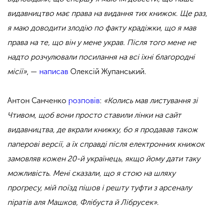
видавництво має права на видання тих книжок. Ще раз,
я маю доводити злодію по факту крадіжки, що я мав
права на те, що він у мене украв. Після того мене не
надто розчулювали посилання на всі їхні благородні
місії»
, —
написав
Олексій Жупанський.
Антон Санченко
розповів
:
«Колись мав листування зі
Чтивом, щоб вони просто ставили лінки на сайт
видавництва, де вкрали книжку, бо я продавав також
паперові версії, а їх справді після електронних книжок
замовляв кожен 20-й українець, якщо йому дати таку
можливість. Мені сказали, що я стою на шляху
прогресу, мій поїзд пішов і решту туфти з арсеналу
піратів аля Машков, Флібуста й Лібрусек»
.