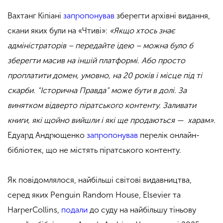
Вахтанг Кіпіані
запропонував
зберегти архівні видання,
скани яких були на «Чтиві»:
«Якщо хтось знає
адміністраторів – передайте ідею – можна було б
зберегти масив на іншій платформі. Або просто
проплатити домен, умовно, на 20 років і місце під ті
скарби.
“Історична Правда”
може бути в долі. За
винятком відверто піратського контенту. Заливати
книги, які щойно вийшли і які ще продаються — харам»
.
Едуард Андрющенко
запропонував
перелік онлайн-
бібліотек, що не містять піратського контенту.
Як повідомлялося, найбільші світові видавництва,
серед яких Penguin Random House, Elsevier та
HarperCollins,
подали
до суду на найбільшу тіньову