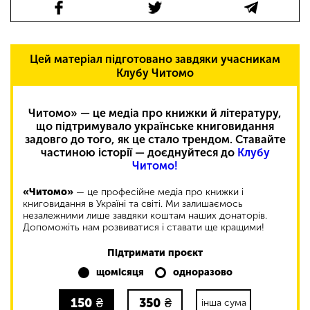
Цей матеріал підготовано завдяки учасникам
Клубу Читомо
Читомо» — це медіа про книжки й літературу,
що підтримувало українське книговидання
задовго до того, як це стало трендом. Ставайте
частиною історії — доєднуйтеся до
Клубу
Читомо!
«Читомо»
— це професійне медіа про книжки і
книговидання в Україні та світі. Ми залишаємось
незалежними лише завдяки коштам наших донаторів.
Допоможіть нам розвиватися і ставати ще кращими!
Підтримати проєкт
щомісяця
одноразово
150
₴
350
₴
інша сума