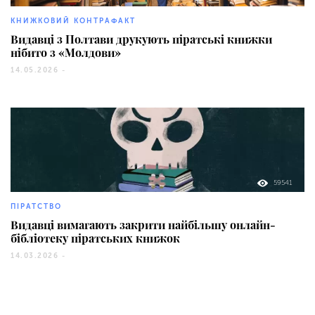
КНИЖКОВИЙ КОНТРАФАКТ
Видавці з Полтави друкують піратські книжки
нібито з «Молдови»
14.05.2026 -
59541
ПІРАТСТВО
Видавці вимагають закрити найбільшу онлайн-
бібліотеку піратських книжок
14.03.2026 -