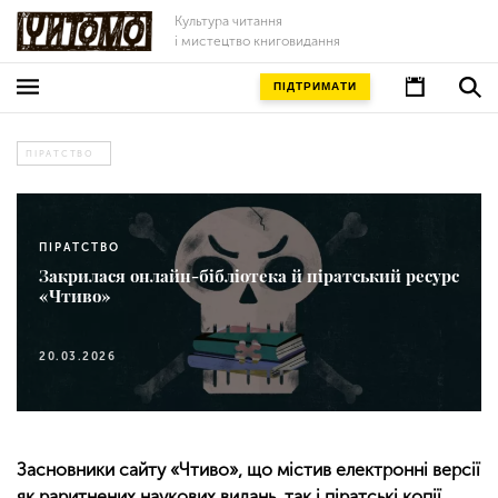
Культура читання
і мистецтво книговидання
ПІДТРИМАТИ
ПІРАТСТВО
ПІРАТСТВО
Закрилася онлайн-бібліотека й піратський ресурс
«Чтиво»
20.03.2026
Засновники сайту «Чтиво», що містив електронні версії
як раритнених наукових видань, так і піратські копії