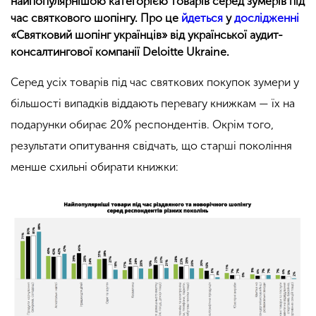
найпопулярнішою категорією товарів серед зумерів під
час святкового шопінгу. Про це
йдеться
у
дослідженні
«Святковий шопінг українців» від української аудит-
консалтингової компанії Deloitte Ukraine.
Серед усіх товарів під час святкових покупок зумери у
більшості випадків віддають перевагу книжкам — їх на
подарунки обирає 20% респондентів. Окрім того,
результати опитування свідчать, що старші покоління
менше схильні обирати книжки: