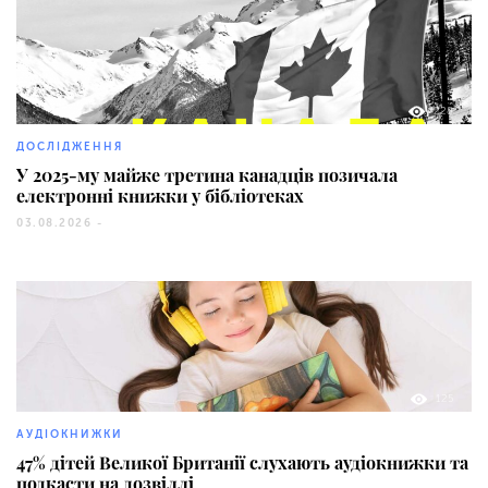
228
ДОСЛІДЖЕННЯ
У 2025-му майже третина канадців позичала
електронні книжки у бібліотеках
03.08.2026 -
125
АУДІОКНИЖКИ
47% дітей Великої Британії слухають аудіокнижки та
подкасти на дозвіллі