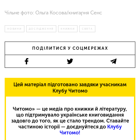
Чільне фото: Ольга Косова/книгарня Сенс
НОВИНИ
ДОСЛІДЖЕННЯ
КНИЖКИ
СВЯТА
ПОДІЛИТИСЯ У СОЦМЕРЕЖАХ
Цей матеріал підготовано завдяки учасникам
Клубу Читомо
Читомо» — це медіа про книжки й літературу,
що підтримувало українське книговидання
задовго до того, як це стало трендом. Ставайте
частиною історії — доєднуйтеся до
Клубу
Читомо!