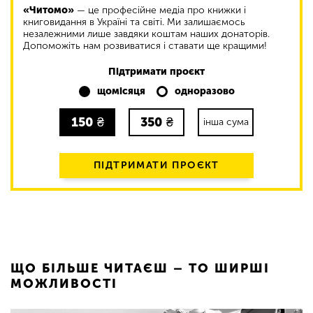
«Читомо»
— це професійне медіа про книжки і
книговидання в Україні та світі. Ми залишаємось
незалежними лише завдяки коштам наших донаторів.
Допоможіть нам розвиватися і ставати ще кращими!
Підтримати проєкт
щомісяця
одноразово
150
₴
350
₴
інша сума
ПІДТРИМАТИ ПРОЄКТ
ЩО БІЛЬШЕ ЧИТАЄШ – ТО ШИРШІ
МОЖЛИВОСТІ