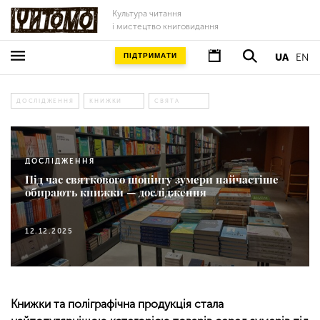
Культура читання
і мистецтво книговидання
ПІДТРИМАТИ
UA
EN
ДОСЛІДЖЕННЯ
КНИЖКИ
СВЯТА
ДОСЛІДЖЕННЯ
Під час святкового шопінгу зумери найчастіше
обирають книжки — дослідження
12.12.2025
Книжки та поліграфічна продукція стала