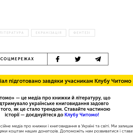
ЛІТЕРАТУРА
ЕКРАНІЗАЦІЯ
ФЕНТЕЗІ
 СОЦМЕРЕЖАХ
іал підготовано завдяки учасникам Клубу Читомо
томо» — це медіа про книжки й літературу, що
ідтримувало українське книговидання задовго
 того, як це стало трендом. Ставайте частиною
історії — доєднуйтеся до
Клубу Читомо!
ійне медіа про книжки і книговидання в Україні та світі. Ми залиш
яки коштам наших донаторів. Допоможіть нам розвиватися і става