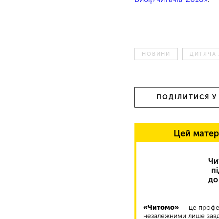
НОВИНИ
ДИТЯЧА 
ПОДІЛИТИСЯ У
Цей матер
Чи
п
до
«Читомо»
— це профес
незалежними лише завд