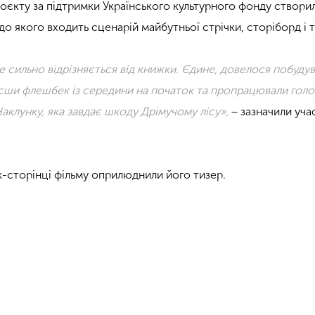
оєкту за підтримки Українського культурного фонду створи
до якого входить сценарій майбутньої стрічки, сторіборд і т
е сильно відрізняється від книжки. Єдине, довелося побуду
нісши флешбек із середини на початок та пропрацювали гол
Чаклунку, яка завдає шкоду Дрімучому лісу»,
− зазначили уча
-сторінці фільму оприлюднили його тизер.