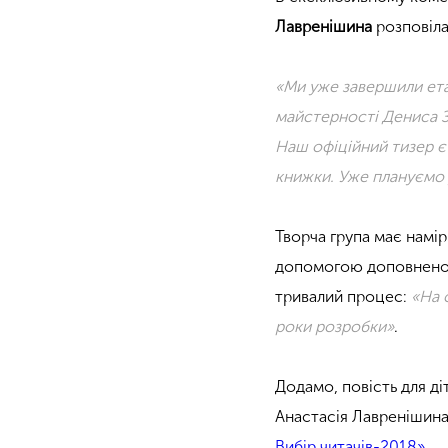
Лавренішина
розповіла
«Ми уже завершили ета
майстерності
Дениса З
Наш офіційний тизер є 
книжки. Уже плануємо у
Творча група має намір
допомогою доповненої 
тривалий процес:
«На 
роки розробки»
.
Додамо, повість для д
Анастасія Лавренішина
Вибір читачів-2018»
.