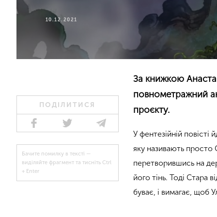
10.12.2021
За книжкою Анастас
повнометражний ан
ПОДІЛИТИСЯ
проєкту.
У фентезійній повісті 
яку називають просто С
Бачите помилку в тексті —
перетворившись на дере
виділяйте фрагмент та тисніть Ctrl
+ Enter
його тінь. Тоді Стара в
буває, і вимагає, щоб У