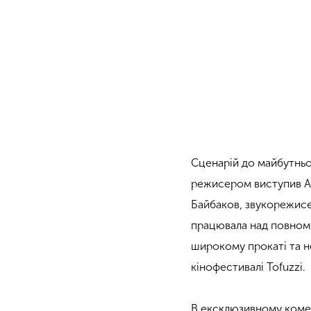
Сценарій до майбутньої
режисером виступив А
Байбаков, звукорежисе
працювала над повно
широкому прокаті та 
кінофестивалі Tofuzzi.
В ексклюзивному коме