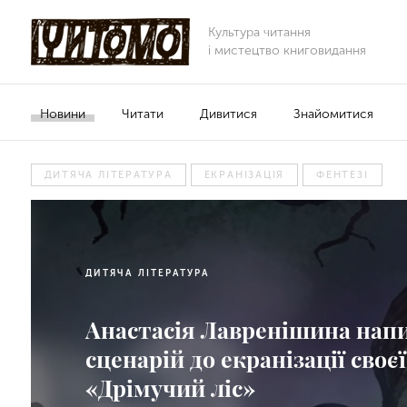
Культура читання
і мистецтво книговидання
Новини
Читати
Дивитися
Знайомитися
ДИТЯЧА ЛІТЕРАТУРА
ЕКРАНІЗАЦІЯ
ФЕНТЕЗІ
ДИТЯЧА ЛІТЕРАТУРА
Анастасія Лавренішина нап
сценарій до екранізації своєї
«Дрімучий ліс»