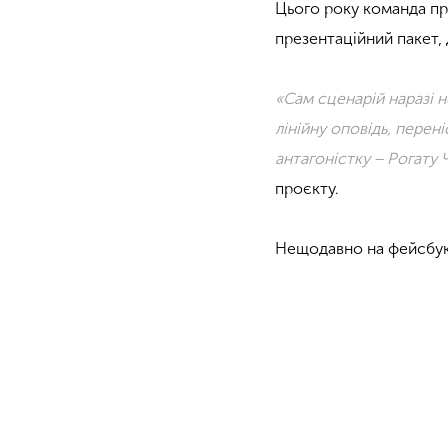
Цього року команда пр
презентаційний пакет, 
«Сам сценарій наразі н
лінійну оповідь, пере
антагоністку
− Рогату 
проєкту.
Нещодавно на фейсбук