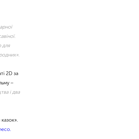
арної
авіної.
р для
ародних».
ті 2D за
льму −
тва і два
 казок».
ресо.