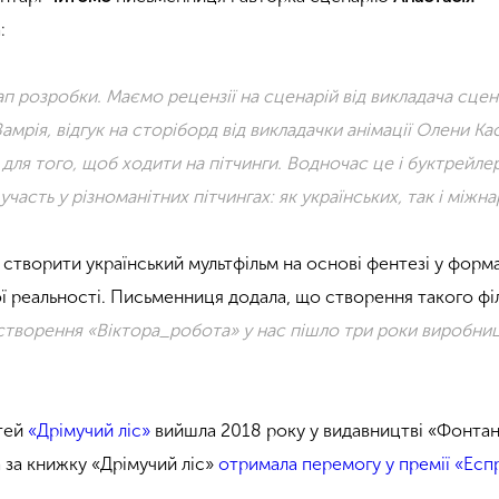
:
п розробки. Маємо рецензії на сценарій від викладача сцен
амрія, відгук на сторіборд від викладачки анімації Олени Кас
для того, щоб ходити на пітчинги. Водночас це і буктрейле
часть у різноманітних пітчингах: як українських, так і міжн
 створити український мультфільм на основі фентезі у форма
реальності. Письменниця додала, що створення такого фі
створення
«Віктора_робота» у нас пішло три роки виробниц
ітей
«Дрімучий ліс»
вийшла 2018 року у видавництві «Фонтан
 за книжку «Дрімучий ліс»
отримала перемогу у премії «Есп