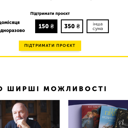
Підтримати проєкт
щомісяця
інша
150
₴
350
₴
сума
одноразово
ПІДТРИМАТИ ПРОЄКТ
ТО ШИРШІ МОЖЛИВОСТІ