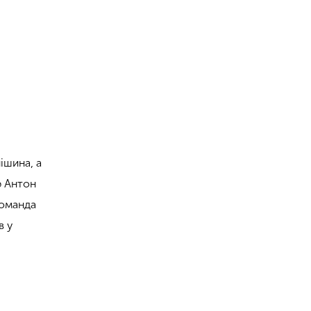
ішина, а
р Антон
команда
в у