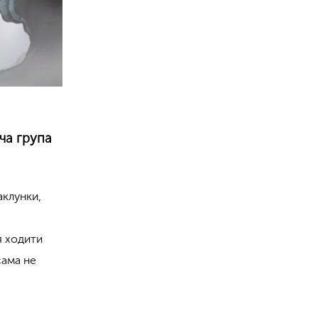
ча група
аклунки,
я ходити
сама не