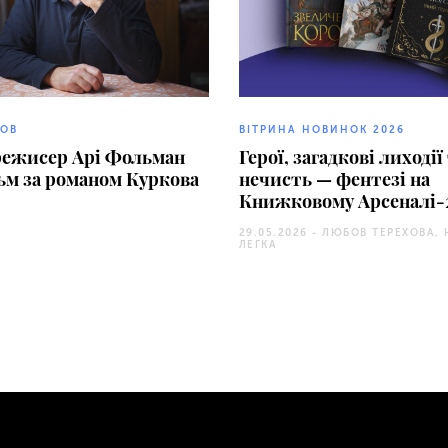
КОВ
ВІТРИНА НОВИНОК 2026
режисер Арі Фольман
Герої, загадкові лиходії
ьм за романом Куркова
нечисть — фентезі на
Книжковому Арсеналі-
29.05.2026 -
ЛЮБОВ ТЕРЕХОВА, 
ЛЕГКА