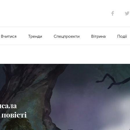
Вчитися
Тренди
Спецпроекти
Вітрина
Події
исала
 повісті