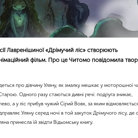
ії Лавренішиної «Дрімучий ліс» створюють
імаційний фільм. Про це Читомо повідомила твор
йдеться про дівчину Уляну, як змалку мешкає у моторошної ч
тарою. Одного разу стаються дивні речі: подруга зникає,
во, а у ліс прибув чужий Сірий Вовк, за яким відмовляєтьс
ідправляє Уляну серед ночі в той закуток Дрімучого лісу, де 
ляна принесла їй звідти Відьомську книгу.