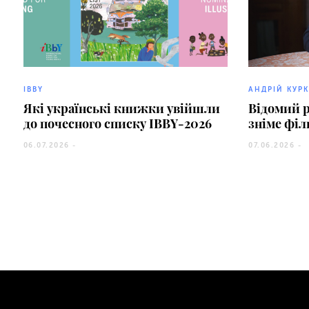
IBBY
АНДРІЙ КУР
Які українські книжки увійшли
Відомий 
до почесного списку IBBY-2026
зніме філ
06.07.2026 -
07.06.2026 -