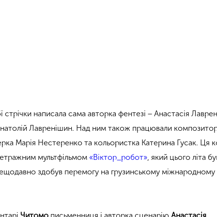
 стрічки написала сама авторка фентезі − Анастасія Лаврен
натолій Лавренішин. Над ним також працювали композито
рка Марія Нестеренко та кольористка Катерина Гусак. Ця 
метражним мультфільмом
«Віктор_робот»
, який цього літа бу
нещодавно здобув перемогу на грузинському міжнародному
нтарі
Читомо
письменниця і авторка сценарію
Анастасія