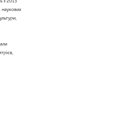
ь з 2013
, наукових
ультури,
тали
трієв,