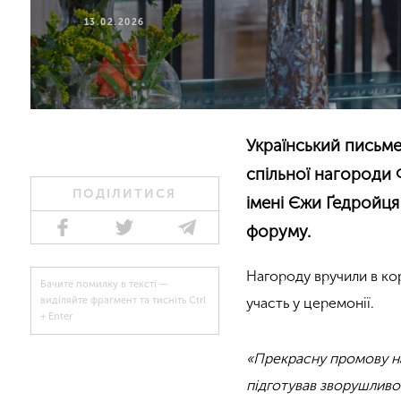
13.02.2026
Український письме
спільної нагороди 
ПОДІЛИТИСЯ
імені Єжи Ґедройця
форуму.
Нагороду вручили в ко
Бачите помилку в тексті —
участь у церемонії.
виділяйте фрагмент та тисніть Ctrl
+ Enter
.
«Прекрасну промову на
підготував зворушливо