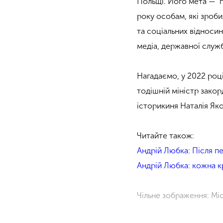
Польщі. Його мета — п
року особам, які зроби
та соціальних відносин 
медіа, державної служ
Нагадаємо, у 2022 роц
тодішній міністр закор
історикиня Наталія Як
Читайте також:
Андрій Любка: Після п
Андрій Любка: кожна кр
Чільне зображення: Mi