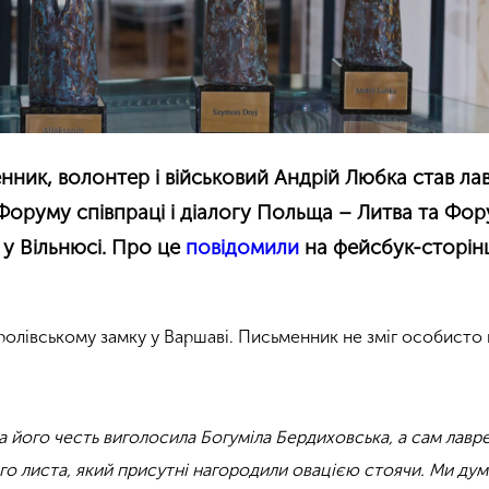
нник, волонтер і військовий Андрій Любка став л
Форуму співпраці і діалогу Польща – Литва та Фо
 у Вільнюсі. Про це
повідомили
на фейсбук-сторін
ролівському замку у Варшаві. Письменник не зміг особисто 
 його честь виголосила Богуміла Бердиховська, а сам лавр
го листа, який присутні нагородили овацією стоячи. Ми дум