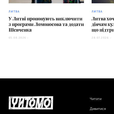
ЛИТВА
ЛИТВА
У Литві пропонують виключити
Литва хоч
з програми Ломоносова та додати
діячам ку
Шевченка
що підтр
05.08.2026 -
28.07.2026 -
Читати
Дивитися