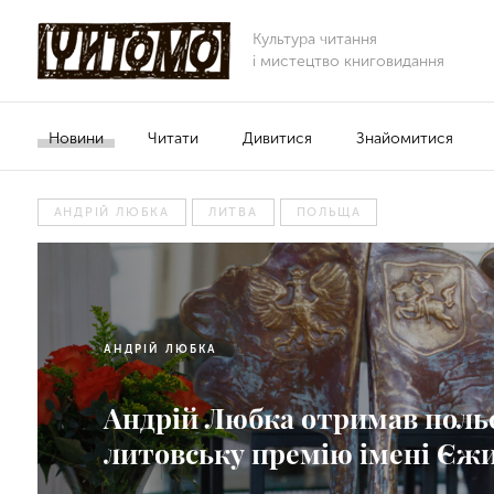
Культура читання
і мистецтво книговидання
Новини
Читати
Дивитися
Знайомитися
АНДРІЙ ЛЮБКА
ЛИТВА
ПОЛЬЩА
АНДРІЙ ЛЮБКА
Андрій Любка отримав поль
литовську премію імені Єжи