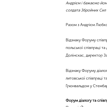
Андрієм і бажаємо йому 
солдата Збройних Сил 
Разом з Андрієм Любко
.
Відзнаку Форуму співпр
польської співпраці та 
Долінскас, директор За
.
Відзнаку Форуму діалог
литовської співпраці 
Грюнвальдом у Стемба
Форум діалогу та спів