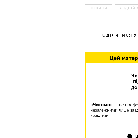
НОВИНИ
АНДРІЙ
ПОДІЛИТИСЯ У
Цей матер
Чи
п
до
«Читомо»
— це профес
незалежними лише завд
кращими!