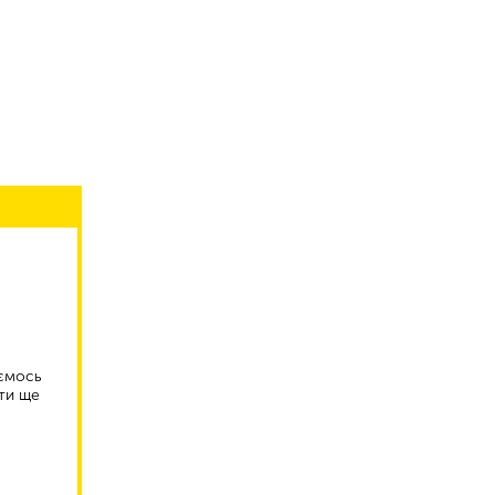
аємось
ти ще