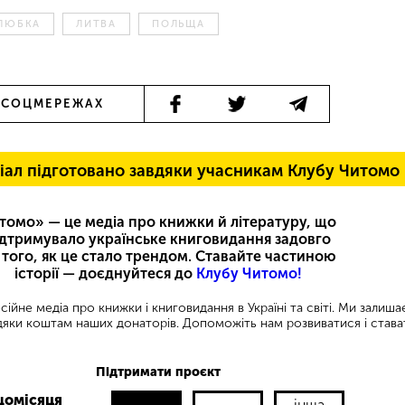
 ЛЮБКА
ЛИТВА
ПОЛЬЩА
 СОЦМЕРЕЖАХ
іал підготовано завдяки учасникам Клубу Читомо
томо» — це медіа про книжки й літературу, що
ідтримувало українське книговидання задовго
 того, як це стало трендом. Ставайте частиною
історії — доєднуйтеся до
Клубу Читомо!
ійне медіа про книжки і книговидання в Україні та світі. Ми залиш
яки коштам наших донаторів. Допоможіть нам розвиватися і става
Підтримати проєкт
щомісяця
інша