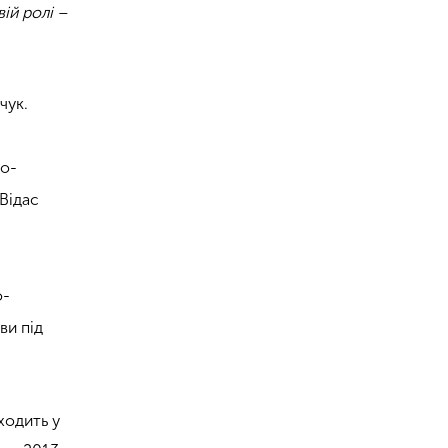
ій ролі –
чук.
ко-
 Відас
о-
ви під
ходить у