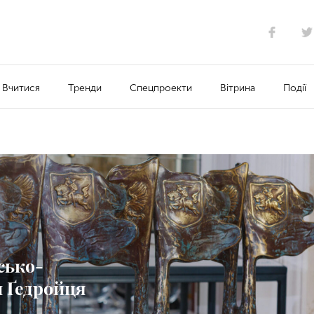
Вчитися
Тренди
Спецпроекти
Вітрина
Події
сько-
 Ґедройця