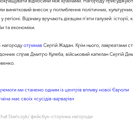
окращувати відносини між країнами. Нагороду присуджуют
ли винятковий внесок у поглиблення політичних, культурних
у регіоні. Відзнаку вручають дієвцям п’яти галузей: історії, к
би та економіки.
і нагороду
отримав
Сергій Жадан. Крім нього, лавреатами с
донних справ Дмитро Кулеба, військовий капелан Сергій Дми
овенко.
еремоги ми станемо одним із центрів впливу нової Європи
аїна має своїх «сусідів-варварів»
chał Stańczyk/ фейсбук-сторінка нагороди