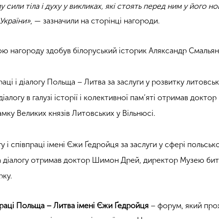
сили тіла і духу у викликах, які стоять перед ним у його нов
України»
, — зазначили на сторінці нагороди.
ю нагороду здобув білоруський історик Аляксандр Смальян
аці і діалогу Польща – Литва за заслуги у розвитку литовсь
діалогу в галузі історії і колективної пам’яті отримав доктор
мку Великих князів Литовських у Вільнюсі.
у і співпраці імені Єжи Ґедройця за заслуги у сфері польськ
та діалогу отримав доктор Шимон Дрей, директор Музею бит
рку.
праці Польща – Литва імені Єжи Ґедройця
– форум, який про