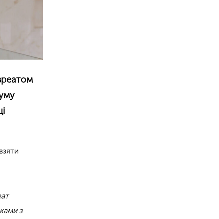
авреатом
руму
ці
взяти
еат
ками з