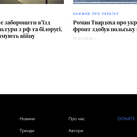
КНИЖКИ ПРО УКРАЇНУ
е заборонити в’їзд
Роман Твардоха про ук
льтури з рф та білорусі,
фронт здобув польську
имують війну
21.07.2026 -
Новини
Про нас
DONATE
Тренди
Автори