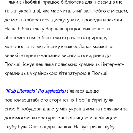
Тільки в Любліні працює бібліотека для іноземців (не
тільки українців), яка має читальний зал, тобто є місцем,
де можна збиратися, дискутувати, проводити заходи.
Наша бібліотека у Варшаві працює виключно за
абонементом. Бібліотеки втрачають природну
монополію на українську книжку. Зараз майже всі
великі інтернет-магазини висилають видання до
Польщі, існує декілька польських крамниць і інтернет-
крамниць з українською літературою в Польщі.
“Klub Literacki” Po sąsiedzku
з’явився ще до
повномасштабного вторгнення Росії в Україну як
спосіб побудови діалогу між українцями та поляками за
допомогою літератури.
Засновницею й ідейницею
клубу була Олександра Іванюк. На зустрічах клубу