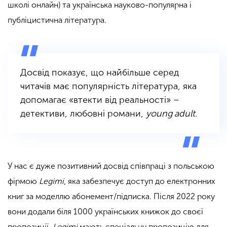
школі онлайн) та українська науково-популярна і
публіцистична література.
Досвід показує, що найбільше серед
читачів має популярність література, яка
допомагає «втекти від реальності» –
детективи, любовні романи,
young adult
.
У нас є дуже позитивний досвід співпраці з польською
фірмою
Legimi
, яка забезпечує доступ до електронних
книг за моделлю абонемент/підписка. Після 2022 року
вони додали біля 1000 українських книжок до своєї
пропозиції.
Legimi
мають спеціальну пропозицію для