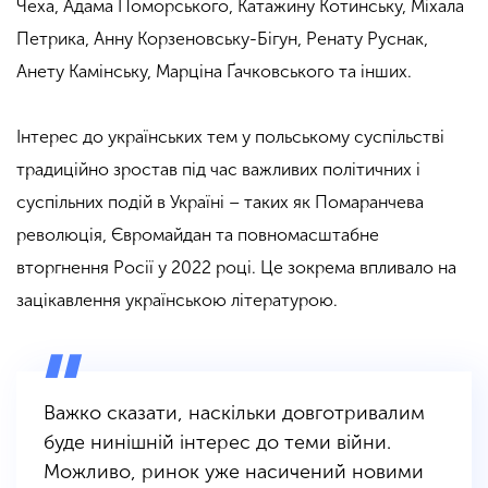
Чеха, Адама Поморського, Катажину Котинську, Міхала
Петрика, Анну Корзеновську-Бігун, Ренату Руснак,
Анету Камінську, Марціна Ґачковського та інших.
Інтерес до українських тем у польському суспільстві
традиційно зростав під час важливих політичних і
суспільних подій в Україні – таких як Помаранчева
революція, Євромайдан та повномасштабне
вторгнення Росії у 2022 році. Це зокрема впливало на
зацікавлення українською літературою.
Важко сказати, наскільки довготривалим
буде нинішній інтерес до теми війни.
Можливо, ринок уже насичений новими