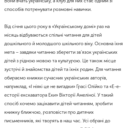
Вони вчать українську, а клуб для них стає одним зі
способів потренувати розмовні навички.
Від січня цього року в «Українському домі» раз на
місяць відбуваються спільні читання для дітей
дошкільного й молодшого шкільного віку. Основна їхня
мета – завдяки читанню зберегти зв’язок українських
дітей з рідною мовою та культурою. Це також місце
зустрічі й знайомства дітей та їхніх родин. Для читання
обираємо книжки сучасних українських авторів,
наприклад, «І ніякі це не вигадки» Грасі Олійко та «Е-е-
есторії екскаватора Еки» Вікторії Амеліної. У такий
спосіб хочемо зацікавити дітей читанням, зробити
книжку ближчою, розповісти про дитячих
письменників, які творять в наш час. Усі обрані до