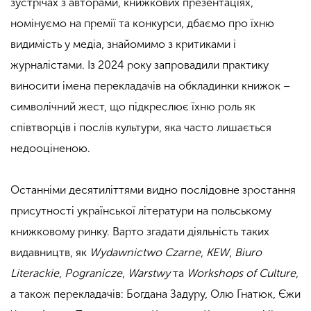
зустрічах з авторами, книжкових презентаціях,
номінуємо на премії та конкурси, дбаємо про їхню
видимість у медіа, знайомимо з критиками і
журналістами. Із 2024 року запровадили практику
виносити імена перекладачів на обкладинки книжок –
символічний жест, що підкреслює їхню роль як
співтворців і послів культури, яка часто лишається
недооціненою.
Останніми десятиліттями видно послідовне зростання
присутності української літератури на польському
книжковому ринку. Варто згадати діяльність таких
видавництв, як
Wydawnictwo Czarne
,
KEW
,
Biuro
Literackie
,
Pogranicze
,
Warstwy
та
Workshops of Culture
,
а також перекладачів: Богдана Задуру, Олю Гнатюк, Єжи