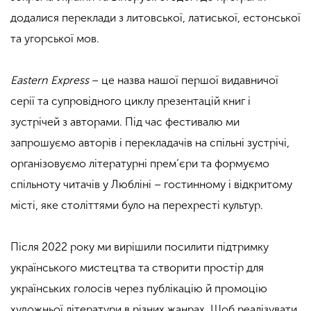
додалися переклади з литовської, латиської, естонської
та угорської мов.
Eastern Express
– це назва нашої першої видавничої
серії та супровідного циклу презентацій книг і
зустрічей з авторами. Під час фестивалю ми
запрошуємо авторів і перекладачів на спільні зустрічі,
організовуємо літературні прем’єри та формуємо
спільноту читачів у Любліні – гостинному і відкритому
місті, яке століттями було на перехресті культур.
Після 2022 року ми вирішили посилити підтримку
українського мистецтва та створити простір для
українських голосів через публікацію й промоцію
художньої літератури в різних жанрах. Щоб реалізувати