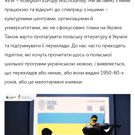
KEW – Kolegium Europy Wschodniej
). Ми активно з ними
працюємо та відкриті до співпраці з іншими –
культурними центрами, організаціями й
університетами, які не сфокусовані тільки на Україні.
Також варто пропагувати польську літературу в Україні
та підтримувати її переклади. До нас часто приходять
підлітки, які хочуть прочитати щось із польської
шкільної програми українською мовою, і виявляється,
що перекладів або немає, або вони видані 1950-60-х
років, або це малотиражні книжки.