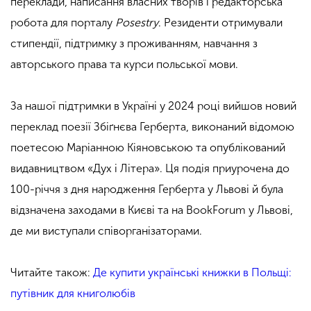
переклади, написання власних творів і редакторська
робота для порталу
Posestry
. Резиденти отримували
стипендії, підтримку з проживанням, навчання з
авторського права та курси польської мови.
За нашої підтримки в Україні у 2024 році вийшов новий
переклад поезії Збіґнєва Герберта, виконаний відомою
поетесою Маріанною Кіяновською та опублікований
видавництвом «Дух і Літера». Ця подія приурочена до
100-річчя з дня народження Герберта у Львові й була
відзначена заходами в Києві та на BookForum у Львові,
де ми виступали співорганізаторами.
Читайте також:
Де купити українські книжки в Польщі:
путівник для книголюбів