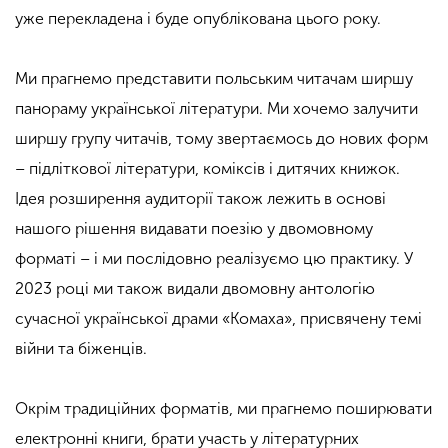
уже перекладена і буде опублікована цього року.
Ми прагнемо представити польським читачам ширшу
панораму української літератури. Ми хочемо залучити
ширшу групу читачів, тому звертаємось до нових форм
– підліткової літератури, коміксів і дитячих книжок.
Ідея розширення аудиторії також лежить в основі
нашого рішення видавати поезію у двомовному
форматі – і ми послідовно реалізуємо цю практику. У
2023 році ми також видали двомовну антологію
сучасної української драми «Комаха», присвячену темі
війни та біженців.
Окрім традиційних форматів, ми прагнемо поширювати
електронні книги, брати участь у літературних