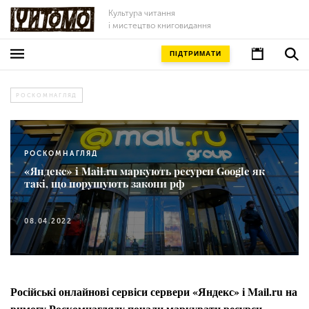
Культура читання
і мистецтво книговидання
ПІДТРИМАТИ
РОСКОМНАГЛЯД
РОСКОМНАГЛЯД
«Яндекс» і Mail.ru маркують ресурси Google як
такі, що порушують закони рф
08.04.2022
Російські онлайнові сервіси сервери «Яндекс» і Mail.ru на
вимогу Роскомнагляду почали маркувати ресурси