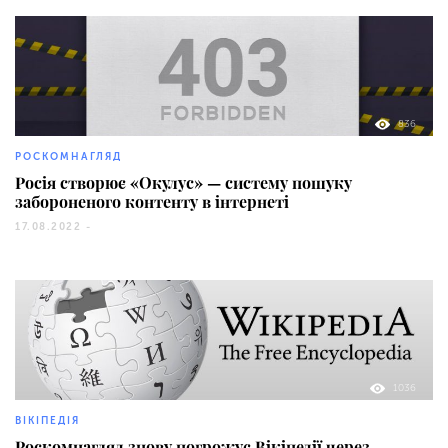
836
РОСКОМНАГЛЯД
Росія створює «Окулус» — систему пошуку
забороненого контенту в інтернеті
17.08.2022 -
1036
ВІКІПЕДІЯ
Роскомнагляд знову погрожує Вікіпедії через