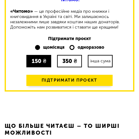
«Читомо»
— це професійне медіа про книжки і
книговидання в Україні та світі. Ми залишаємось
незалежними лише завдяки коштам наших донаторів.
Допоможіть нам розвиватися і ставати ще кращими!
Підтримати проєкт
щомісяця
одноразово
150
₴
350
₴
інша сума
ПІДТРИМАТИ ПРОЄКТ
ЩО БІЛЬШЕ ЧИТАЄШ – ТО ШИРШІ
МОЖЛИВОСТІ