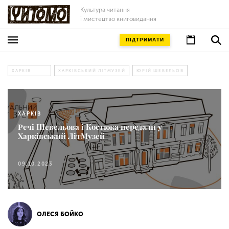
Культура читання
і мистецтво книговидання
ПІДТРИМАТИ
ХАРКІВ
ХАРКІВСЬКИЙ ЛІТМУЗЕЙ
ЮРІЙ ШЕВЕЛЬОВ
ХАРКІВ
Речі Шевельова і Костюка передали у
Харківський ЛітМузей
09.10.2023
ОЛЕСЯ БОЙКО