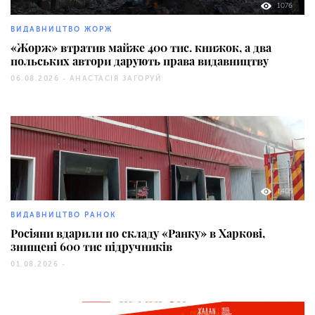
1076
ВИДАВНИЦТВО ЖОРЖ
«Жорж» втратив майже 400 тис. книжок, а два
польських автори дарують права видавництву
06.08.2026 -
АНАСТАСІЯ ЗАГОРУЙ
1405
ВИДАВНИЦТВО РАНОК
Росіяни вдарили по складу «Ранку» в Харкові,
знищені 600 тис підручників
01.08.2026 -