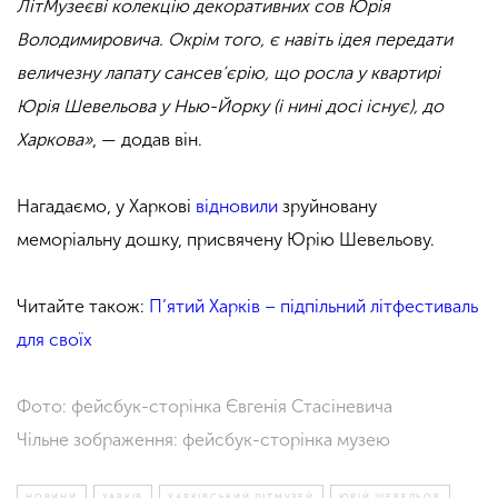
ЛітМузеєві колекцію декоративних сов Юрія
Володимировича. Окрім того, є навіть ідея передати
величезну лапату сансев’єрію, що росла у квартирі
Юрія Шевельова у Нью-Йорку (і нині досі існує), до
Харкова»
, — додав він.
Нагадаємо, у Харкові
відновили
зруйновану
меморіальну дошку, присвячену Юрію Шевельову.
Читайте також:
П’ятий Харків – підпільний літфестиваль
для своїх
Фото: фейсбук-сторінка Євгенія Стасіневича
Чільне зображення: фейсбук-сторінка музею
НОВИНИ
ХАРКІВ
ХАРКІВСЬКИЙ ЛІТМУЗЕЙ
ЮРІЙ ШЕВЕЛЬОВ