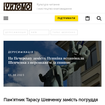
Культура читання
і мистецтво книговидання
ПІДТРИМАТИ
ДЕРУСИФІКАЦІЯ
КИЇВ
ТАРАС ШЕВЧЕНКО
ДЕРУСИФІКАЦІЯ
На Печерську замість Пушкіна встановили
Шевченка з персонажем за спиною
05.08.2023
Пам’ятник Тарасу Шевченку замість погруддя