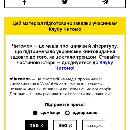
Цей матеріал підготовано завдяки учасникам
Клубу Читомо
Читомо» — це медіа про книжки й літературу,
що підтримувало українське книговидання
задовго до того, як це стало трендом. Ставайте
частиною історії — доєднуйтеся до
Клубу
Читомо!
«Читомо»
— це професійне медіа про книжки і
книговидання в Україні та світі. Ми залишаємось
незалежними лише завдяки коштам наших донаторів.
Допоможіть нам розвиватися і ставати ще кращими!
Підтримати проєкт
щомісяця
одноразово
150
₴
350
₴
інша сума