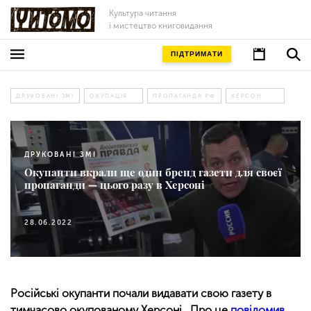
Культура читання
і мистецтво книговидання
ПІДТРИМАТИ
ДРУКОВАНІ ЗМІ
ОКУПАЦІЯ
ПРОПАГАНДА РФ
ХЕРСОН
ДРУКОВАНІ ЗМІ
Окупанти вкрали ще один бренд газети для своєї
пропаганди — цього разу в Херсоні
28.06.2022
Російські окупанти почали видавати свою газету в
тимчасово окупованому Херсоні. Про це
повідомив