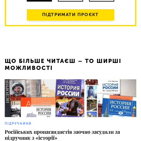
ПІДТРИМАТИ ПРОЄКТ
ЩО БІЛЬШЕ ЧИТАЄШ – ТО ШИРШІ
МОЖЛИВОСТІ
914
ПІДРУЧНИКИ
Російських пропагандистів заочно засудили за
підручник з «історії»