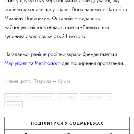
Газету друкують у Херсонській міській друкарні, яку
росіяни захопили ще у травні.
Вона належить Наталі та
Михайлу Новицьким. Останній — видавець
найпопулярнішої в області газети «Гривна», яка
зупинила свою діяльність 24 лютого.
Нагадаємо, раніше росіяни вкрали бренди газети з
Маріуполя
та
Мелітополя
для поширення пропаганди.
Чільне фото: Таврида — Крым
НОВИНИ
ДРУКОВАНІ ЗМІ
ОКУПАЦІЯ
ПРОПАГАНДА РФ
ХЕРСОН
ПОДІЛИТИСЯ У СОЦМЕРЕЖАХ