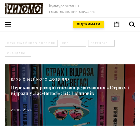
Культура читання
і мистецтво книговидання
ПІДТРИМАТИ
КЛУБ СІМЕЙНОГО ДОЗВІЛЛЯ
КСД
ПЕРЕКЛАД
СКАНДАЛИ
КЛУБ СІМЕЙНОГО ДОЗВІЛЛЯ
Перекладач розкритикував редагування «Страху і
відрази у Лас-Вегасі»: КСД відповів
22.05.2026