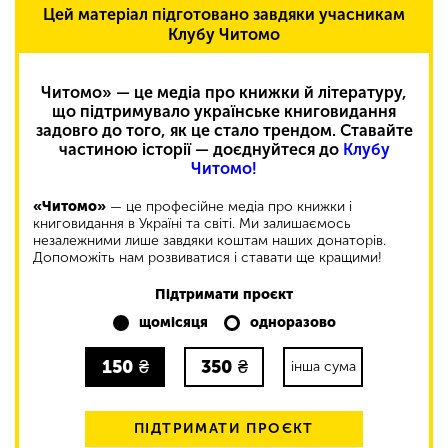
Цей матеріал підготовано завдяки учасникам
Клубу Читомо
Читомо» — це медіа про книжки й літературу,
що підтримувало українське книговидання
задовго до того, як це стало трендом. Ставайте
частиною історії — доєднуйтеся до
Клубу
Читомо!
«Читомо»
— це професійне медіа про книжки і
книговидання в Україні та світі. Ми залишаємось
незалежними лише завдяки коштам наших донаторів.
Допоможіть нам розвиватися і ставати ще кращими!
Підтримати проєкт
щомісяця
одноразово
150
₴
350
₴
інша сума
ПІДТРИМАТИ ПРОЄКТ