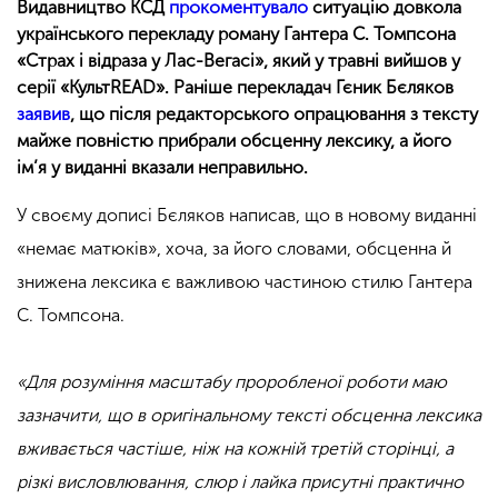
Видавництво КСД
прокоментувало
ситуацію довкола
українського перекладу роману Гантера С. Томпсона
«Страх і відраза у Лас-Вегасі», який у травні вийшов у
серії «КультREAD». Раніше перекладач Гєник Бєляков
заявив
, що після редакторського опрацювання з тексту
майже повністю прибрали обсценну лексику, а його
ім’я у виданні вказали неправильно.
У своєму дописі Бєляков написав, що в новому виданні
«немає матюків», хоча, за його словами, обсценна й
знижена лексика є важливою частиною стилю Гантера
С. Томпсона.
«Для розуміння масштабу проробленої роботи маю
зазначити, що в оригінальному тексті обсценна лексика
вживається частіше, ніж на кожній третій сторінці, а
різкі висловлювання, слюр і лайка присутні практично