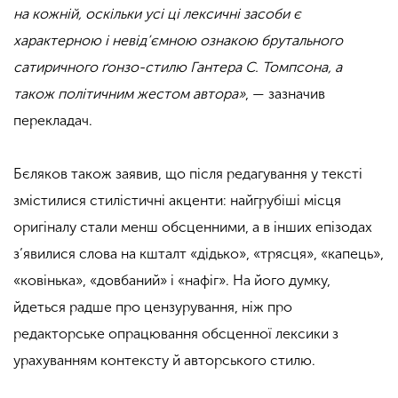
на кожній, оскільки усі ці лексичні засоби є
характерною і невід’ємною ознакою брутального
сатиричного ґонзо-стилю Гантера С. Томпсона, а
також політичним жестом автора»
, — зазначив
перекладач.
Бєляков також заявив, що після редагування у тексті
змістилися стилістичні акценти: найгрубіші місця
оригіналу стали менш обсценними, а в інших епізодах
з’явилися слова на кшталт «дідько», «трясця», «капець»,
«ковінька», «довбаний» і «нафіг». На його думку,
йдеться радше про цензурування, ніж про
редакторське опрацювання обсценної лексики з
урахуванням контексту й авторського стилю.