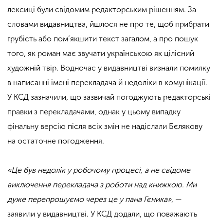
лексиці були свідомим редакторським рішенням. За
словами видавництва, йшлося не про те, щоб прибрати
грубість або пом’якшити текст загалом, а про пошук
того, як роман має звучати українською як цілісний
художній твір. Водночас у видавництві визнали помилку
в написанні імені перекладача й недоліки в комунікації.
У КСД зазначили, що зазвичай погоджують редакторські
правки з перекладачами, однак у цьому випадку
фінальну версію після всіх змін не надіслали Бєлякову
на остаточне погодження.
«Це був недолік у робочому процесі, а не свідоме
виключення перекладача з роботи над книжкою. Ми
дуже перепрошуємо через це у пана Гєника»
, —
заявили у видавництві. У КСД додали, що поважають