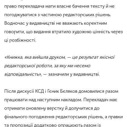
право перекладача мати власне бачення тексту й не
погоджуватися з частиною редакторських рішень.
Водночас у видавництві не вважають коректним
говорити, що видання втратило художню цінність через
ці розбіжності.
«Книжка, яка вийшла друком, — це результат якісної
редакторської роботи, за яку ми несемо
відповідальність»
, — зазначили у видавництві.
Після дискусії КСД і Гєник Бєляков домовилися разом
працювати над наступним накладом. Перекладач має
отримати оновлену верстку й долучитися до
фінального погодження редакторських рішень, а правки
та пропозиції додатково опрацюють разом із