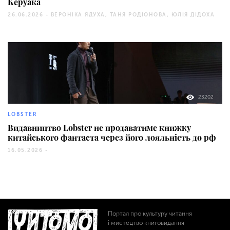
Керуака
26.06.2026 -
ВЕРОНІКА ЯДУХА, ТАНЯ РОДІОНОВА, ЮЛІЯ ДІДОХА
23202
LOBSTER
Видавництво Lobster не продаватиме книжку
китайського фантаста через його лояльність до рф
16.05.2026 -
Портал про культуру читання
і мистецтво книговидання