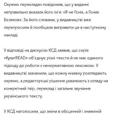
Окремо перекладач повідомив, що у виданні
неправильно вказали його ім’я: «Я не Гєнік, а Гєник
Бєляков». За його словами, у видавництві вже
перепросили й пообіцяли виправити це в наступному
накладі.
У відповіді на дискусію КСД заявив, що серія
«КультREAD» об’єднує різні тексти й не має єдиного
підходу до роботи з ненормативною лексикою. У
видавництві зазначили, що кожну книжку розглядають
окремо, а редакторські рішення ухвалюють з огляду на
конкретний твір, переклад і загальне звучання
українського тексту.
У КСД наголосили, що зміни в обсценній і зниженій