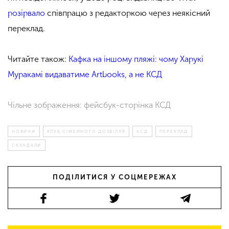
розірвало
співпрацю з редакторкою через неякісний
переклад.
Читайте також:
Кафка на іншому пляжі: чому Харукі
Муракамі видаватиме Artbooks, а не КСД
Чільне зображення: фейсбук-сторінка КСД
НОВИНИ
КЛУБ СІМЕЙНОГО ДОЗВІЛЛЯ
КСД
ПЕРЕКЛАД
СКАНДАЛИ
ПОДІЛИТИСЯ У СОЦМЕРЕЖАХ