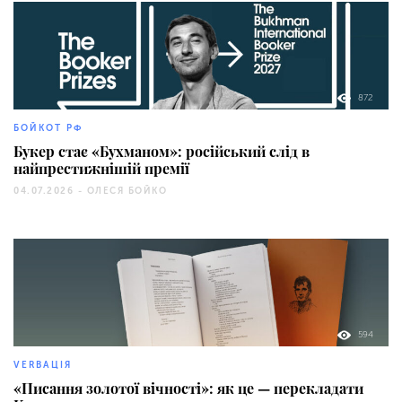
872
БОЙКОТ РФ
Букер стає «Бухманом»: російський слід в
найпрестижнішій премії
04.07.2026 -
ОЛЕСЯ БОЙКО
594
VERBАЦІЯ
«Писання золотої вічності»: як це — перекладати