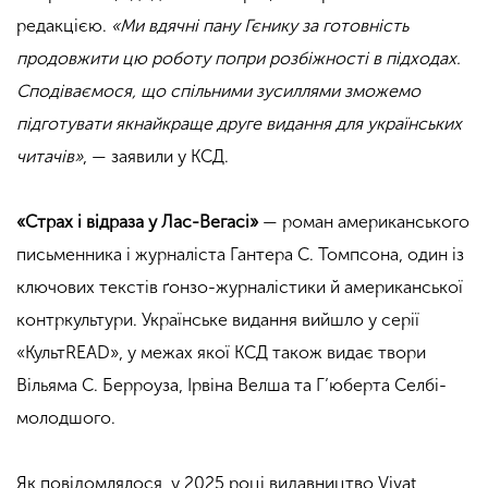
редакцією.
«Ми вдячні пану Гєнику за готовність
продовжити цю роботу попри розбіжності в підходах.
Сподіваємося, що спільними зусиллями зможемо
підготувати якнайкраще друге видання для українських
читачів»
, — заявили у КСД.
«Страх і відраза у Лас-Вегасі»
— роман американського
письменника і журналіста Гантера С. Томпсона, один із
ключових текстів ґонзо-журналістики й американської
контркультури. Українське видання вийшло у серії
«КультREAD», у межах якої КСД також видає твори
Вільяма С. Берроуза, Ірвіна Велша та Г’юберта Селбі-
молодшого.
Як повідомлялося, у 2025 році видавництво Vivat