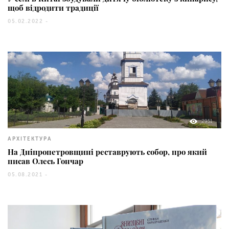
щоб відродити традиції
05.02.2022 -
2951
АРХІТЕКТУРА
На Дніпропетровщині реставрують собор, про який
писав Олесь Гончар
05.08.2021 -