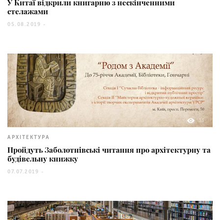
У Китаї відкрили книгарню з нескінченними
стелажами
05.08.2019 -
33
АРХІТЕКТУРА
Пройдуть Заболотнівські читання про архітектурну та
будівельну книжку
07.07.2019 -