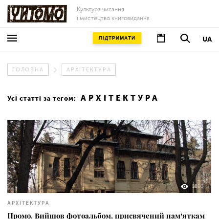
Культура читання
і мистецтво книговидання
ПІДТРИМАТИ
UA
ГОЛОВНА
АРХІТЕКТУРА
АРХІТЕКТУРА
Усі статті за тегом:
1800
АРХІТЕКТУРА
Промо. Вийшов фотоальбом, присвячений памʼяткам