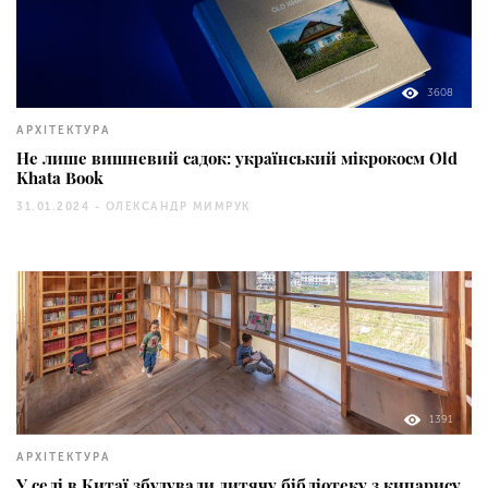
3608
АРХІТЕКТУРА
Не лише вишневий садок: український мікрокосм Old
Khata Book
31.01.2024 -
ОЛЕКСАНДР МИМРУК
1391
АРХІТЕКТУРА
У селі в Китаї збудували дитячу бібліотеку з кипарису,