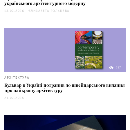
українського архітектурного модерну
18.02.2026 -
ЄЛИЗАВЕТА ГОЛЬЦЕВА
287
АРХІТЕКТУРА
Бульвар в Україні потрапив до швейцарського видання
про найкращу архітектуру
21.02.2025 -