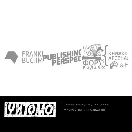
Портал про культуру читання
і мистецтво книговидання