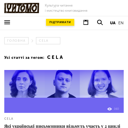
Культура читання
і мистецтво книговидання
ПІДТРИМАТИ
UA
EN
ГОЛОВНА
CELA
CELA
Усі статті за тегом:
160
CELA
Які українські письменники візьмуть участь у 2 циклі