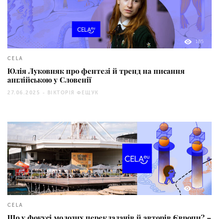
185
CELA
Юлія Луковняк про фентезі й тренд на писання
англійською у Словенії
27.06.2025 -
ВІКТОРІЯ ФЕЩУК
441
CELA
Що у фокусі молодих перекладачів й авторів Європи? –