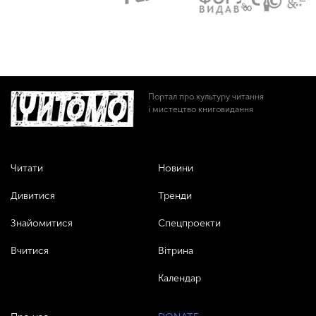
Портал про культуру читання
і мистецтво книговидання
Читати
Новини
Дивитися
Тренди
Знайомитися
Спецпроекти
Вчитися
Вітрина
Календар