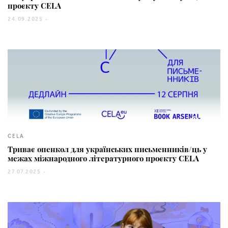
проєкту CELA
24.09.2025 -
344
CELA
Триває опенкол для українських письменників/ць у
межах міжнародного літературного проєкту CELA
27.07.2025 -