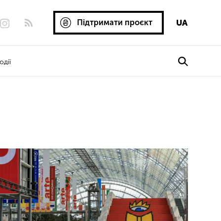
Підтримати проєкт
UA
одії