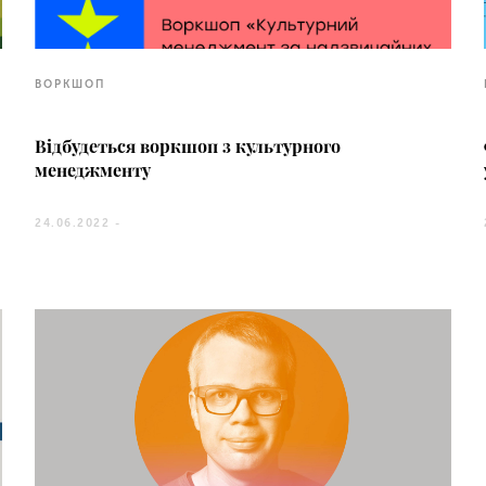
ВОРКШОП
Відбудеться воркшоп з культурного
менеджменту
24.06.2022 -