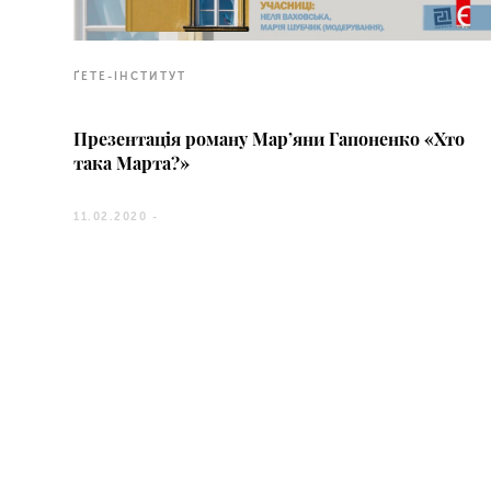
ҐЕТЕ-ІНСТИТУТ
Презентація роману Мар’яни Гапоненко «Хто
така Марта?»
11.02.2020 -