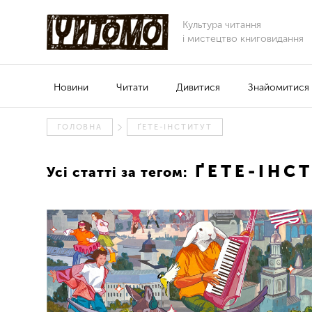
Культура читання
і мистецтво книговидання
Новини
Читати
Дивитися
Знайомитися
ГОЛОВНА
ҐЕТЕ-ІНСТИТУТ
ҐЕТЕ-ІНС
Усі статті за тегом: