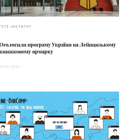
ҐЕТЕ-ІНСТИТУТ
Оголосили програму України на Лейпцизькому
книжковому ярмарку
17.03.2025 -