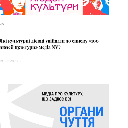
NV
Які культурні дієвці увійшли до списку «100
людей культури» медіа NV?
19.09.2025 -