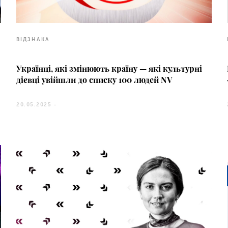
ВІДЗНАКА
Українці, які змінюють країну — які культурні
дієвці увійшли до списку 100 людей NV
20.05.2025 -