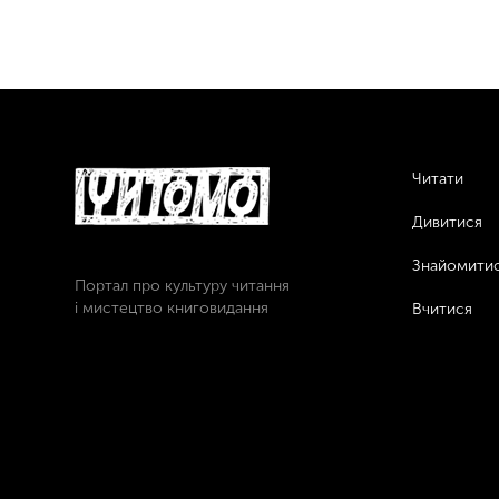
Читати
Дивитися
Знайомити
Портал про культуру читання
і мистецтво книговидання
Вчитися