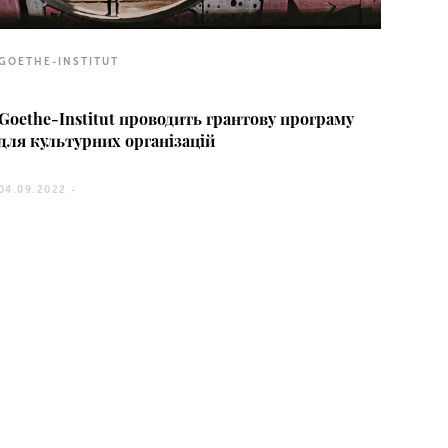
GOETHE-INSTITUT
Goethe-Institut проводить грантову програму
для культурних організацій
04.09.2022 -