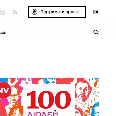
Підтримати проєкт
UA
одії