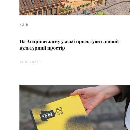
КИЇВ
На Андріївському узвозі проектують новий
культурний простір
19.07.2026 -