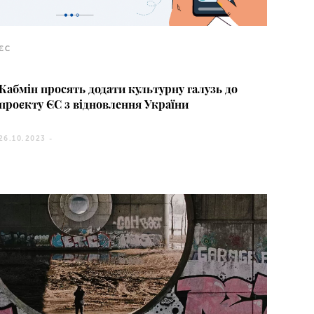
ЄС
Кабмін просять додати культурну галузь до
проєкту ЄС з відновлення України
26.10.2023 -