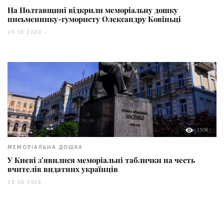
На Полтавщині відкрили меморіальну дошку
письменнику-гумористу Олександру Ковіньці
29.10.2020 -
1508
МЕМОРІАЛЬНА ДОШКА
У Києві з’явилися меморіальні таблички на честь
вчителів видатних українців
28.06.2018 -