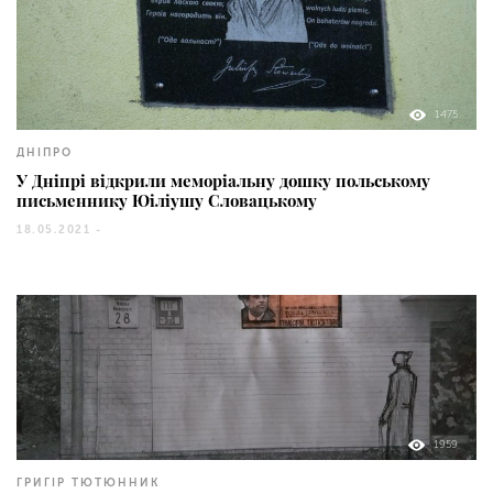
1475
ДНІПРО
У Дніпрі відкрили меморіальну дошку польському
письменнику Юіліушу Словацькому
18.05.2021 -
1959
ГРИГІР ТЮТЮННИК