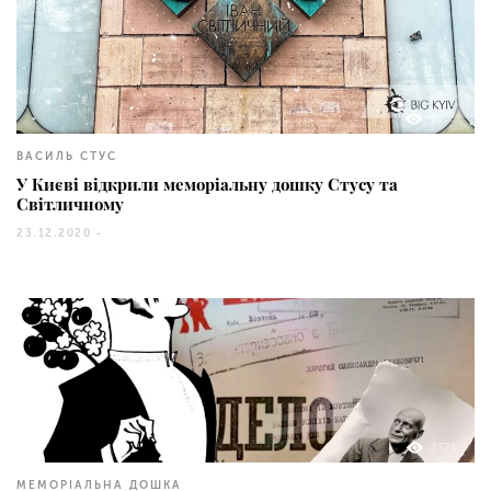
1803
ВАСИЛЬ СТУС
У Києві відкрили меморіальну дошку Стусу та
Світличному
23.12.2020 -
1325
МЕМОРІАЛЬНА ДОШКА