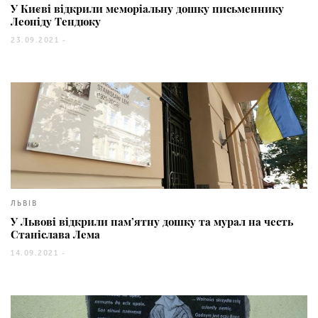
У Києві відкрили меморіальну дошку письменнику
Леоніду Тендюку
23.09.2021 -
1522
ЛЬВІВ
У Львові відкрили пам’ятну дошку та мурал на честь
Станіслава Лема
14.09.2021 -