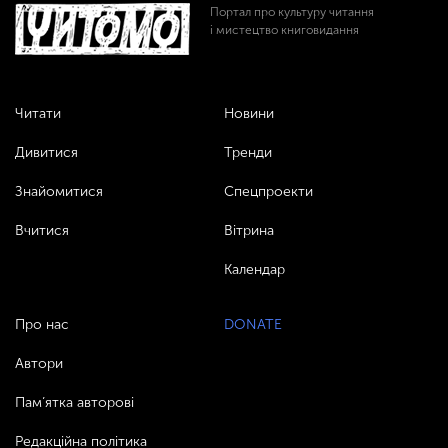
Портал про культуру читання
і мистецтво книговидання
Читати
Новини
Дивитися
Тренди
Знайомитися
Спецпроекти
Вчитися
Вітрина
Календар
Про нас
DONATE
Автори
Пам’ятка авторові
Редакційна політика