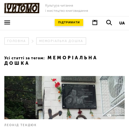
Культура читання
і мистецтво книговидання
ПІДТРИМАТИ
UA
ГОЛОВНА
МЕМОРІАЛЬНА ДОШКА
МЕМОРІАЛЬНА
Усі статті за тегом:
ДОШКА
1455
ЛЕОНІД ТЕНДЮК