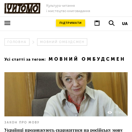
Культура читання
і мистецтво книговидання
ПІДТРИМАТИ
UA
ГОЛОВНА
МОВНИЙ ОМБУДСМЕН
МОВНИЙ ОМБУДСМЕН
Усі статті за тегом:
41592
ЗАКОН ПРО МОВУ
Українці продовжують скаржитися на російську мову