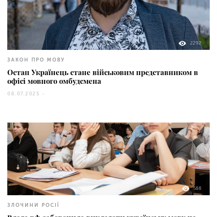
2292
ЗАКОН ПРО МОВУ
Остап Українець стане військовим представником в
офісі мовного омбудсмена
08.07.2025 -
588
ЗЛОЧИНИ РОСІЇ