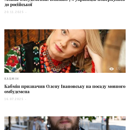
до російської
20.11.2025 -
172
КАБМІН
Кабмін призначив Олену Івановську на посаду мовного
омбудсмена
16.07.2025 -