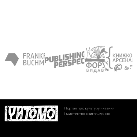
Портал про культуру читання
і мистецтво книговидання