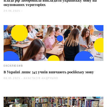
Влада рф заборонила викладати українську мову на
окупованих територіях
24.06.2025 -
938
ЕКСКЛЮЗИВ
В Україні лише 345 учнів вивчають російську мову
08.05.2025 -
АНАСТАСІЯ АНДРУШКО