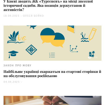
У Києві зводять ЖК «Тургеневъ» на місці знесеної
історичної садиби. Яка позиція держустанов й
активістів?
18.04.2025 -
ОЛЕСЯ БОЙКО
636
ЗАКОН ПРО МОВУ
Найбільше українці скаржаться на стартові сторінки й
на обслуговування російською
04.04.2025 -