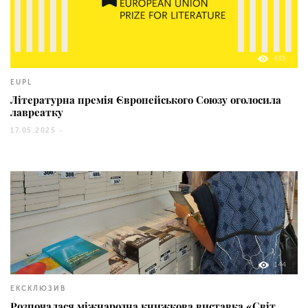
439
EUPL
Літературна премія Європейського Союзу оголосила
лавреатку
17.05.2025 -
144
ЕКСКЛЮЗИВ
Розпочалася міжнародна книжкова виставка «Світ