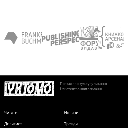
Портал про культуру читання
і мистецтво книговидання
Читати
Новини
Дивитися
Тренди