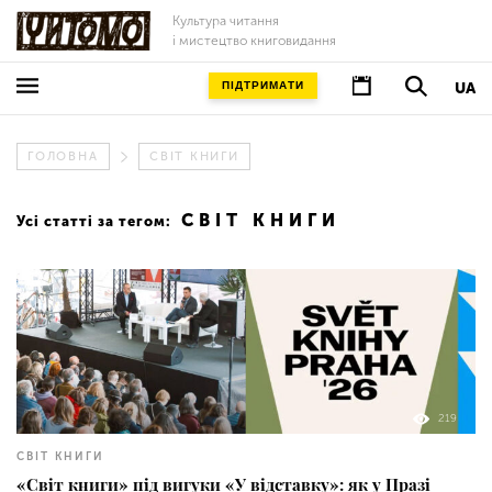
Культура читання
і мистецтво книговидання
ПІДТРИМАТИ
UA
ГОЛОВНА
СВІТ КНИГИ
СВІТ КНИГИ
Усі статті за тегом:
219
СВІТ КНИГИ
«Світ книги» під вигуки «У відставку»: як у Празі