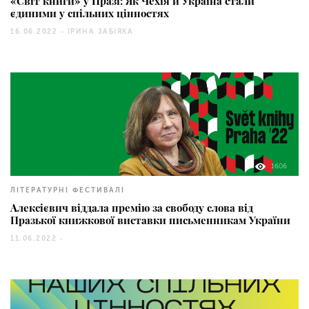
«Світ книги» у Празі: Як Чехія й Україна стали
єдиними у спільних цінностях
16.06.2022 -
ІРИНА ЗАБІЯКА
1606
ЛІТЕРАТУРНІ ФЕСТИВАЛІ
Алексієвич віддала премію за свободу слова від
Празької книжкової виставки письменникам України
11.06.2022 -