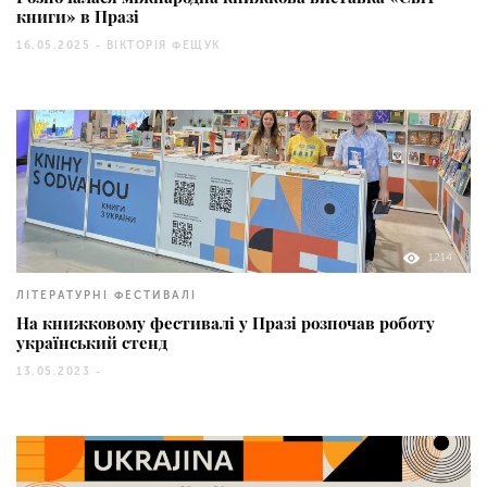
книги» в Празі
16.05.2025 -
ВІКТОРІЯ ФЕЩУК
1214
ЛІТЕРАТУРНІ ФЕСТИВАЛІ
На книжковому фестивалі у Празі розпочав роботу
український стенд
13.05.2023 -