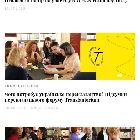
Оголосили набір на участь у BAZHAN residency Vol. 3
15.07.2025 -
847
TRANSLATORIUM
Чого потребує українське перекладацтво? Підсумки
перекладацького форуму Translantorium
20.06.2025 -
ОЛЕСЯ БОЙКО