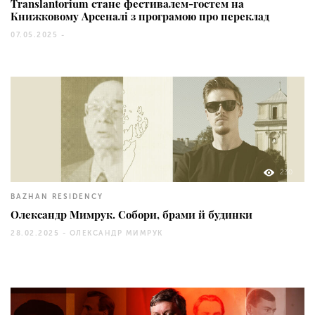
Translantorium стане фестивалем-гостем на
Книжковому Арсеналі з програмою про переклад
07.05.2025 -
230
BAZHAN RESIDENCY
Олександр Мимрук. Собори, брами й будинки
28.02.2025 -
ОЛЕКСАНДР МИМРУК