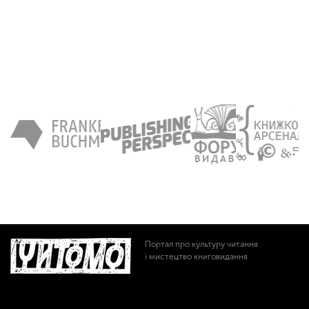
Портал про культуру читання
і мистецтво книговидання