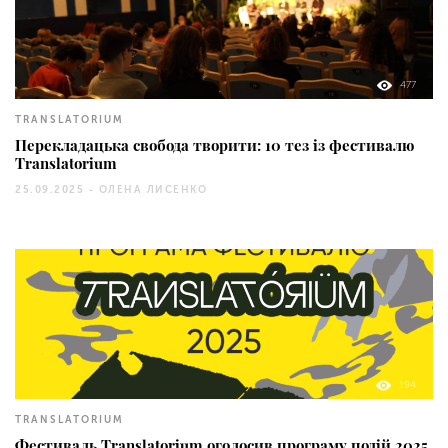
477
TRANSLATORIUM
Перекладацька свобода творити: 10 тез із фестивалю
Translatorium
25.09.2025 -
ОЛЕНА ЛИСЕНКО
194
TRANSLATORIUM
Фестиваль Translatorium оголосив програму подій 2025