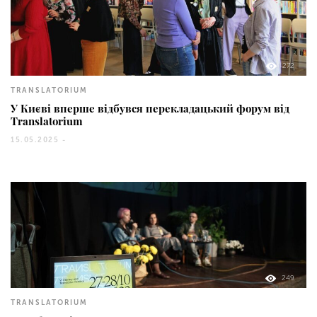
272
TRANSLATORIUM
У Києві вперше відбувся перекладацький форум від
Translatorium
15.05.2025 -
249
TRANSLATORIUM