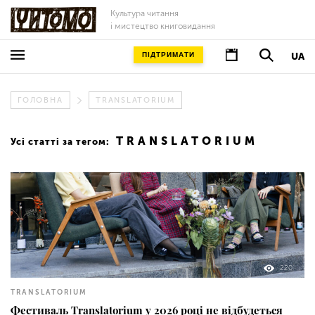
Культура читання
і мистецтво книговидання
ПІДТРИМАТИ
UA
ГОЛОВНА
TRANSLATORIUM
TRANSLATORIUM
Усі статті за тегом:
220
TRANSLATORIUM
Фестиваль Translatorium у 2026 році не відбудеться