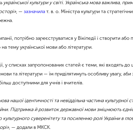
ь української культури у світі. Українська мова важлива, п
осторі»
, —
зазначила
т. в. о. Міністра культури та стратегічн
режна.
анії, потрібно зареєструватися у Вікіпедії і створити або
 на тему української мови або літератури.
дії, у списках запропонованих статей є теми, які входять до 
 мови та літератури — їм приділятимуть особливу увагу, аби
більш доступними для учнів і вчителів.
ова нашої ідентичності та невіддільна частина культурної с
війни. Підтримка й розвиток державної мови зміцнюють єдніс
культурного суверенітету та посиленню ролі України в гл
орі»
, — додали в МКСК.