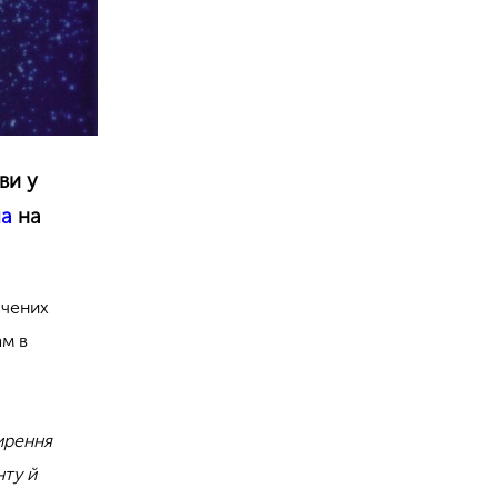
ви у
ла
на
ячених
ам в
ширення
нту й