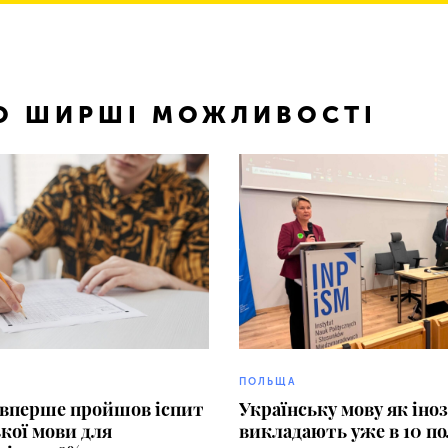
ТО ШИРШІ МОЖЛИВОСТІ
ПОЛЬЩА
 вперше пройшов іспит
Українську мову як іно
ької мови для
викладають уже в 10 п