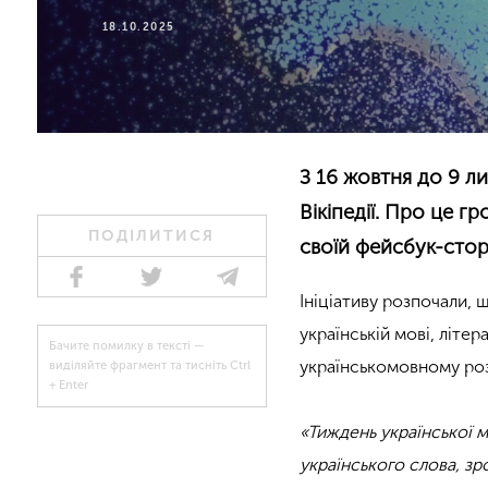
18.10.2025
З 16 жовтня до 9 л
Вікіпедії. Про це г
ПОДІЛИТИСЯ
своїй фейсбук-сторі
Ініціативу розпочали, 
українській мові, літ
Бачите помилку в тексті —
українськомовному розд
виділяйте фрагмент та тисніть Ctrl
+ Enter
«Тиждень української 
українського слова, з