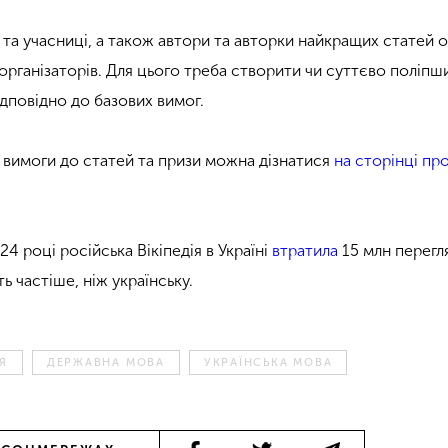
 та учасниці, а також автори та авторки найкращих статей
 організаторів. Для цього треба створити чи суттєво поліпш
ідповідно до базових вимог.
 вимоги до статей та призи можна дізнатися
на сторінці пр
24 році російська Вікіпедія в Україні
втратила
15 млн перегля
ь частіше, ніж українську.
ІЯ
ДЕРЖАВНА МОВА
УКРАЇНСЬКА МОВА