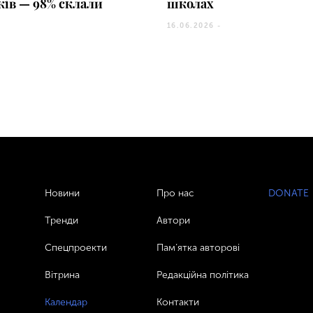
ків — 98% склали
школах
16.06.2026 -
Новини
Про нас
DONATE
Тренди
Автори
Спецпроекти
Пам’ятка авторові
Вітрина
Редакційна політика
Календар
Контакти