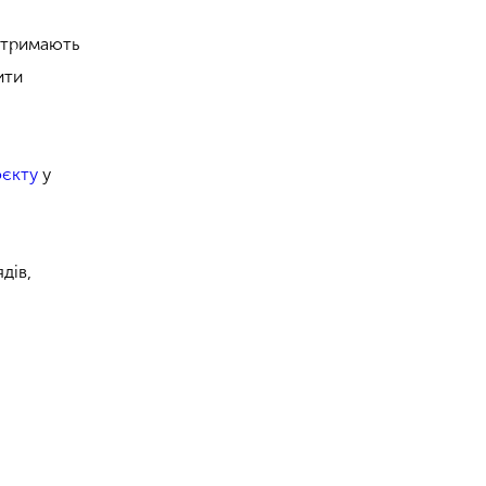
 отримають
ити
оєкту
у
дів,