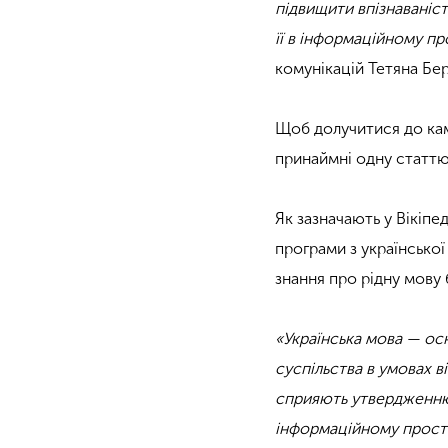
підвищити впізнаваніст
її в інформаційному пр
комунікацій Тетяна Бе
Щоб долучитися до камп
принаймні одну статтю
Як зазначають у Вікіпе
програми з української
знання про рідну мову 
«Українська мова — осн
суспільства в умовах 
сприяють утвердженню 
інформаційному прост