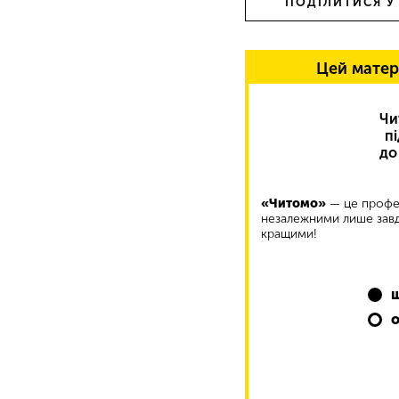
ПОДІЛИТИСЯ У
Цей матер
Чи
п
до
«Читомо»
— це профес
незалежними лише завд
кращими!