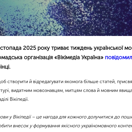
истопада 2025 року триває тиждень української мо
ромадська організація «Вікімедіа Україна»
повідоми
нці.
щоб створити й відредагувати якомога більше статей, присв
ературі, видатним мовознавцям, митцям слова й мовним явищ
ілі Вікіпедії.
мови у Вікіпедії – це нагода для кожного долучитися до по
робити внесок у формування якісного україномовного конте