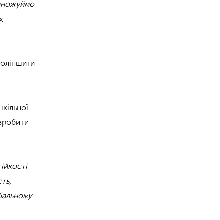
римножуймо
их
 поліпшити
шкільної
 зробити
тійкості
ть,
обальному