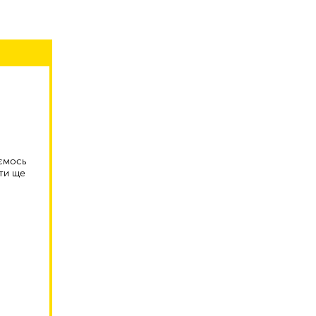
аємось
ти ще