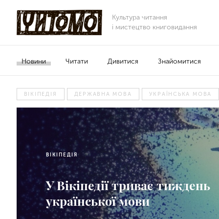
Культура читання
і мистецтво книговидання
Новини
Читати
Дивитися
Знайомитися
ВІКІПЕДІЯ
ДЕРЖАВНА МОВА
УКРАЇНСЬКА МОВА
ВІКІПЕДІЯ
У Вікіпедії триває тиждень
української мови