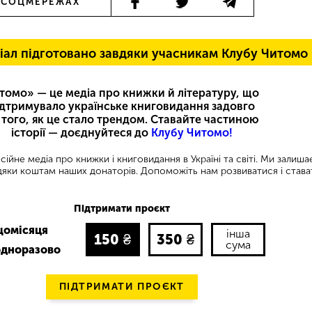
 СОЦМЕРЕЖАХ
іал підготовано завдяки учасникам Клубу Читомо
томо» — це медіа про книжки й літературу, що
ідтримувало українське книговидання задовго
 того, як це стало трендом. Ставайте частиною
історії — доєднуйтеся до
Клубу Читомо!
ійне медіа про книжки і книговидання в Україні та світі. Ми залиш
яки коштам наших донаторів. Допоможіть нам розвиватися і става
Підтримати проєкт
щомісяця
інша
150
₴
350
₴
сума
одноразово
ПІДТРИМАТИ ПРОЄКТ