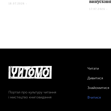
випускни
18.07.2026 -
17.07.2026 -
Читати
Дивитися
Знайомитися
Портал про культуру читання
і мистецтво книговидання
Вчитися